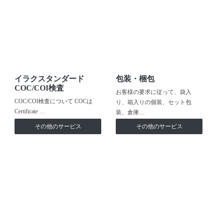
イラクスタンダード
包装・梱包
COC/COI検査
お客様の要求に従って、袋入
COC/COI検査について COCは
り、箱入りの個装、セット包
Certificate …
装、倉庫…
その他のサービス
その他のサービス