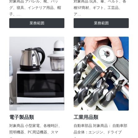
対象商品 アパレル、靴、バッ
対象商品 玩具、傘、ベルト、各
グ、寝具、インテリア用品、帽
種SP商材、ギフト、工芸品、
子、…
ア…
業務範囲
業務範囲
電子製品類
工業用品類
対象商品 小型家電、各種時計、
自動車部品 対象商品： 自動車部
照明機器、PC周辺機器、スマ
品全体：エンジン、ドライブ