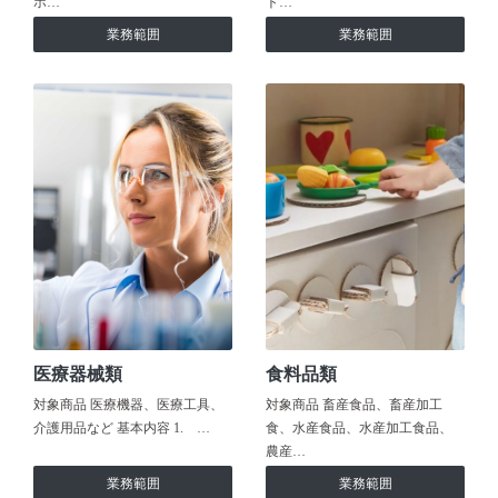
ホ…
ト…
業務範囲
業務範囲
医療器械類
食料品類
対象商品 医療機器、医療工具、
対象商品 畜産食品、畜産加工
介護用品など 基本内容 1. …
食、水産食品、水産加工食品、
農産…
業務範囲
業務範囲