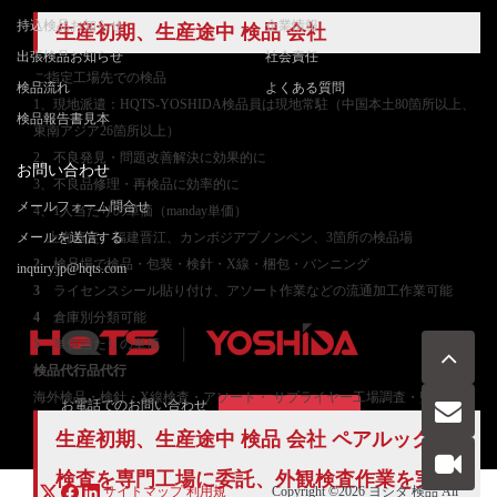
持込検品お知らせ
企業情報
生産初期、生産途中 検品 会社
出張検品お知らせ
社会責任
ご
指定工場先での検品
検品流れ
よくある質問
1、現地派遣：HQTS-YOSHIDA検品員は現地常駐（中国本土80箇所以上、
検品報告書見本
東南アジア26箇所以上）
2、不良発見・問題改善解決に効果的に
お問い合わせ
3、不良品修理・再検品に効率的に
メールフォーム問合せ
4、1人当たりの単価（manday単価）
メールを送信する
上海嘉定、福建晋江、カンボジアプノンペン、3箇所の検品場
2
検品場で検品・包装・検針・X線・梱包・バンニング
inquiry.jp@hqts.com
3
ライセンスシール貼り付け、アソート作業などの流通加工作業可能
4
倉庫別分類可能
5
単位当たりの単価
検品代行
品代行
海外検品・検針・X線検査・アソート・ サプライヤー工場調査・監査
お電話でのお問い合わせ
お問い合わせ
050-5840-2657
生産初期、生産途中 検品 会社 ペアルックの
検査を専門工場に委託、外観検査作業を実
サイトマップ
利用規
Copyright ©2026
ヨシダ 検品
All