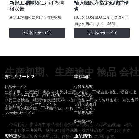
新規工場開拓における情
輸入国政府指定船積前検
報収集
査
新規工場開拓における情報収集
HQTS-YOSHIDAはイラク政府当
局との契約により、船積…
その他のサービス
その他のサービス
生産初期、生産途中 検品 会社
弊社のサービス
業務範囲
検品サービス
繊維製品類
生産初期、生産途中 検品 会社 海外生産の場合、工場全品検品。場合によ
サプライヤー＆工場 調査・監査
電子製品類
り第三者検品。縫製物は縫製基準・検針検品を行っております。 共に倉庫
サプライチェーンマネジメント
食品・農産品
出荷管理の場合は、再検品することもございます。
その他のサービス
工業用品類
医療器械類
生産初期、生産途中 検品 会社海外生産の場合、工場全品検品。場合
により
第三者検品
。縫製物は縫製基準・検針検品を行っております。
資料請求
企業情報
共に倉庫出荷管理の場合は、再検品することもございます。