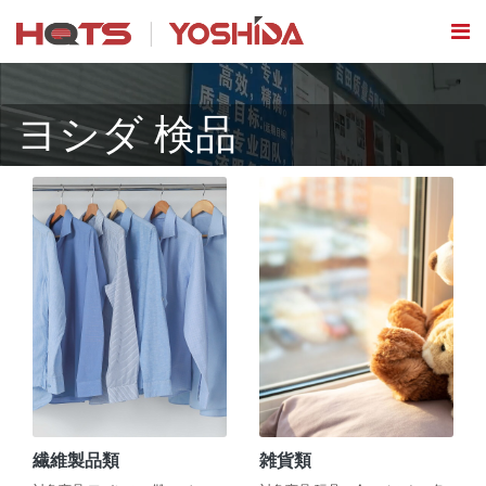
ヨシダ 検品
繊維製品類
雑貨類