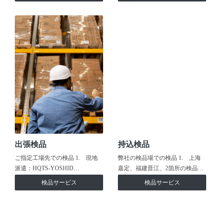
出張検品
持込検品
ご指定工場先での検品 1. 現地
弊社の検品場での検品 1. 上海
派遣：HQTS-YOSHID…
嘉定、福建晋江、2箇所の検品…
検品サービス
検品サービス