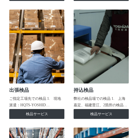
出張検品
持込検品
ご指定工場先での検品 1. 現地
弊社の検品場での検品 1. 上海
派遣：HQTS-YOSHID…
嘉定、福建晋江、2箇所の検品…
検品サービス
検品サービス