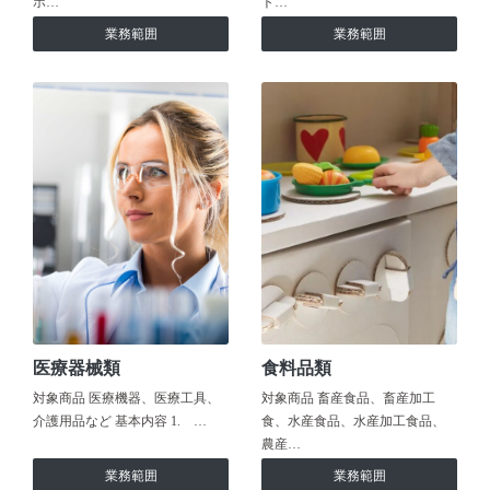
ホ…
ト…
業務範囲
業務範囲
医療器械類
食料品類
対象商品 医療機器、医療工具、
対象商品 畜産食品、畜産加工
介護用品など 基本内容 1. …
食、水産食品、水産加工食品、
農産…
業務範囲
業務範囲