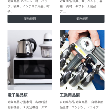
対象商品 アパレル、靴、バッ
対象商品 玩具、傘、ベルト、各
グ、寝具、インテリア用品、帽
種SP商材、ギフト、工芸品、
子、…
ア…
業務範囲
業務範囲
電子製品類
工業用品類
対象商品 小型家電、各種時計、
自動車部品 対象商品： 自動車部
照明機器、PC周辺機器、スマ
品全体：エンジン、ドライブ