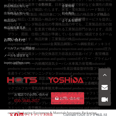
商品を日本の基準で
全数検査
。日本製検針機で折針など金属性の異物
持込検品お知らせ
企業情報
混入がないかなど確認いたします。家電・電化製品 | ハード製品 | ソ
出張検品お知らせ
社会責任
フト製品 | 工業製品 | 検品対象について工業製品の検品
ヨシダ検品
会
社では幅広い工業製品へ検品やラボ試験の
品質管理
サービスを提供し
検品流れ
よくある質問
ています。ヨシダ検品会社の専属検品員の中でも、工業製品担当の技
検品報告書見本
術監督・検品員・監査員で構成される工業製品部門があります。品質
プラン、図面、仕様に商品が準拠しているか厳密に確認できるチーム
を組んでいます。検品対象｜工業製品の検品industrial products
お問い合わせ
inspection and quality control金属製品鋼製レール鋼板亜鉛メッキコイ
メールフォーム問合せ
ルアルミ製品鋼管industrial products inspection and quality control圧力
容器・配管貯蔵タンク熱交換器圧力容器反応容器パイプ・配管機器
メールを送信する
industrial products inspection and quality controlボイラー・プライムパ
inquiry.jp@hqts.com
ワー機器ボイラー内燃機関蒸気ターバン水車風力発電機industrial
products inspection and quality control生産設備旋盤研削盤フライス盤
生産ラインCNCマシニングセンタindustrial products inspection and
quality control運搬・固定器具クレーンニットコンベアリフター鉱山
機械industrial products inspection and quality control交通機関バストラ
ックゴルフカー電気自動車観光車industrial products inspection and
quality controlスペアパーツ・コンポーネントギアシャフトフランジ
お電話でのお問い合わせ
シャックルベアリングindustrial products inspection and quality control
お問い合わせ
050-5840-2657
ポンプ・バルブ・コンプレッサーポンプバルブコンプレッサートラン
スミッション真空機器industrial products inspection and quality
controlPackaging Equipment & MaterialsAutomatic Packaging
サイトマップ
利用規
Copyright ©2026
ヨシダ 検品
All