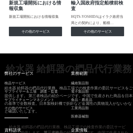
新規工場開拓における情
輸入国政府指定船積前検
報収集
査
新規工場開拓における情報収集
HQTS-YOSHIDAはイラク政府当
局との契約により、船積…
その他のサービス
その他のサービス
給水器 給餌器の椚品代行業務
弊社のサービス
業務範囲
検品サービス
繊維製品類
給水器 給餌器の椚品代行業務、検品工場での検査作業の委託サービスをご
サプライヤー＆工場 調査・監査
電子製品類
提供します。 第三者検品の紹介ページです。中国で生産された商品を日本
サプライチェーンマネジメント
食品・農産品
の基準で全数検査。日本製検針機で折針など金属性の異物混入がないかな
その他のサービス
工業用品類
ど確認いたします。
医療器械類
給水器 給餌器の椚品代行業務、検品工場での検査作業の委託サービ
資料請求
企業情報
スをご提供します。
第三者検品
の紹介ページです。中国で生産された