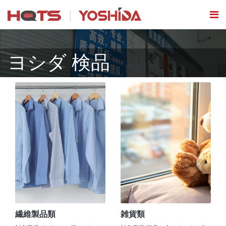
ヨシダ 検品
繊維製品類
雑貨類