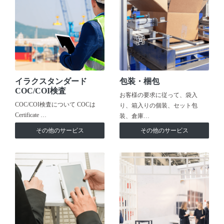
イラクスタンダード
包装・梱包
COC/COI検査
お客様の要求に従って、袋入
COC/COI検査について COCは
り、箱入りの個装、セット包
Certificate …
装、倉庫…
その他のサービス
その他のサービス