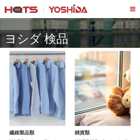
ヨシダ 検品
繊維製品類
雑貨類