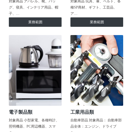
対象商品 アパレル、靴、バッ
対象商品 玩具、傘、ベルト、各
グ、寝具、インテリア用品、帽
種SP商材、ギフト、工芸品、
子、…
ア…
業務範囲
業務範囲
電子製品類
工業用品類
対象商品 小型家電、各種時計、
自動車部品 対象商品： 自動車部
照明機器、PC周辺機器、スマ
品全体：エンジン、ドライブ