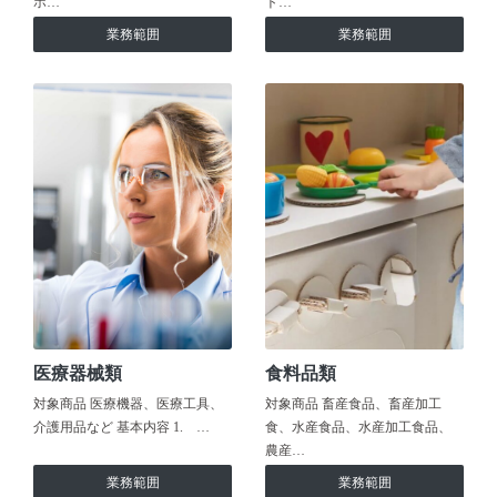
ホ…
ト…
業務範囲
業務範囲
医療器械類
食料品類
対象商品 医療機器、医療工具、
対象商品 畜産食品、畜産加工
介護用品など 基本内容 1. …
食、水産食品、水産加工食品、
農産…
業務範囲
業務範囲