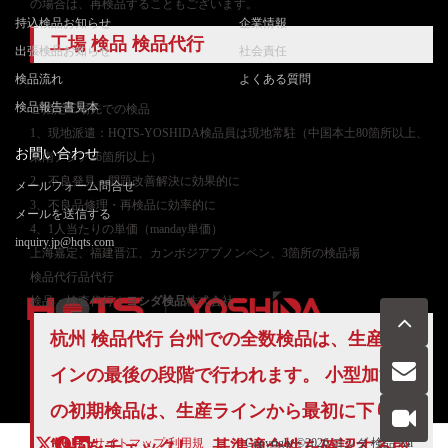
の場合は、再検品することもございます。
持込検品お知らせ
企業情報
工場 検品 検品代行
出張検品お知らせ
社会責任
検品流れ
よくある質問
検品報告書見本
ご
指定工場先での検品
1、現地派遣：HQTS-YOSHIDA検品員は現地常駐（中国本土80箇所以上、
お問い合わせ
東南アジア26箇所以上）
2、不良発見・問題改善解決に効果的に
メールフォーム問合せ
3、不良品修理・再検品に効率的に
メールを送信する
4、1人当たりの単価（manday単価）
inquiry.jp@hqts.com
上海嘉定、福建晋江、カンボジアプノンペン、3箇所の検品場
検品代行品代行
検品・検査代行｜
ヨシダ検品
株式会社
杭州 検品代行 台州での
全数検品
は、生産ラ
お電話でのお問い合わせ
インの最後の段階で行われます。 小型加湿器
お問い合わせ
050-5840-2657
の初期検品は、生産ラインから最初に下りた
サイトマップ
利用規
Copyright ©2026
ヨシダ 検品
All
製品をチェックし、基準適合性を確認する段