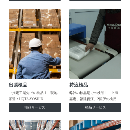
出張検品
持込検品
ご指定工場先での検品 1. 現地
弊社の検品場での検品 1. 上海
派遣：HQTS-YOSHID…
嘉定、福建晋江、2箇所の検品…
検品サービス
検品サービス