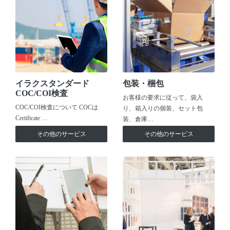
イラクスタンダード
包装・梱包
COC/COI検査
お客様の要求に従って、袋入
COC/COI検査について COCは
り、箱入りの個装、セット包
Certificate …
装、倉庫…
その他のサービス
その他のサービス