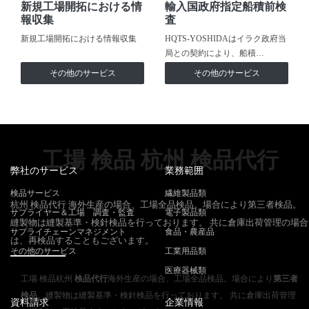
新規工場開拓における情
輸入国政府指定船積前検
報収集
査
新規工場開拓における情報収集
HQTS-YOSHIDAはイラク政府当
局との契約により、船積…
その他のサービス
その他のサービス
工場 検品 杭州 検品代行
弊社のサービス
業務範囲
検品サービス
繊維製品類
杭州 検品代行 海外生産の場合、工場全品検品。場合により第三者検品。
サプライヤー＆工場 調査・監査
電子製品類
縫製物は縫製基準・検針検品を行っております。 共に倉庫出荷管理の場合
サプライチェーンマネジメント
食品・農産品
は、再検品することもございます。
その他のサービス
工業用品類
医療器械類
工場 検品杭州
検品代行
海外生産の場合、工場全品検品。場合により
第三者
検品
。縫製物は縫製基準・検針検品を行っております。 共に倉庫出荷管理
資料請求
企業情報