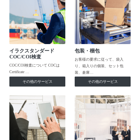
イラクスタンダード
包装・梱包
COC/COI検査
お客様の要求に従って、袋入
COC/COI検査について COCは
り、箱入りの個装、セット包
Certificate …
装、倉庫…
その他のサービス
その他のサービス