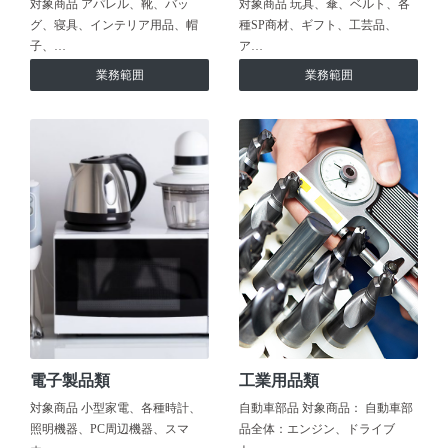
対象商品 アパレル、靴、バッ
対象商品 玩具、傘、ベルト、各
グ、寝具、インテリア用品、帽
種SP商材、ギフト、工芸品、
子、…
ア…
業務範囲
業務範囲
電子製品類
工業用品類
対象商品 小型家電、各種時計、
自動車部品 対象商品： 自動車部
照明機器、PC周辺機器、スマ
品全体：エンジン、ドライブ