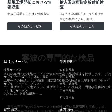
新規工場開拓における情
輸入国政府指定船積前検
報収集
査
新規工場開拓における情報収集
HQTS-YOSHIDAはイラク政府当
局との契約により、船積…
その他のサービス
その他のサービス
寧波の専門的な検品
弊社のサービス
業務範囲
検品サービス
繊維製品類
寧波の専門的な検品サービスは信頼性の高い品質管理を提供します。 指定
サプライヤー＆工場 調査・監査
電子製品類
工場先での検品1、現地派遣：HQTS-YOSHIDA検品員は現地常駐（中国本
サプライチェーンマネジメント
食品・農産品
土80箇所以上、東南アジア26箇所以上） 2、不良発見・問題改善解決に効
その他のサービス
工業用品類
果的に 3、不良品修理・…
医療器械類
寧波の専門的な検品サービスは信頼性の高い
品質管理
を提供します。
資料請求
企業情報
指定工場先での検品1、現地派遣：HQTS-YOSHIDA検品員は現地常駐