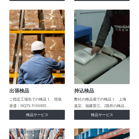
出張検品
持込検品
ご指定工場先での検品 1. 現地
弊社の検品場での検品 1. 上海
派遣：HQTS-YOSHID…
嘉定、福建晋江、2箇所の検品…
検品サービス
検品サービス