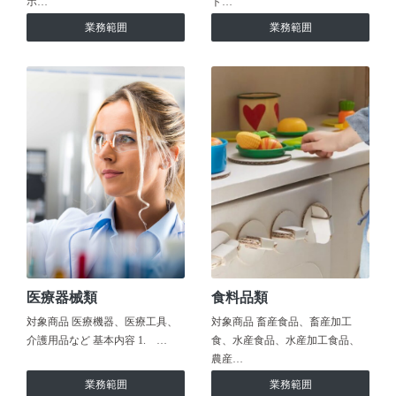
ホ…
ト…
業務範囲
業務範囲
医療器械類
食料品類
対象商品 医療機器、医療工具、
対象商品 畜産食品、畜産加工
介護用品など 基本内容 1. …
食、水産食品、水産加工食品、
農産…
業務範囲
業務範囲