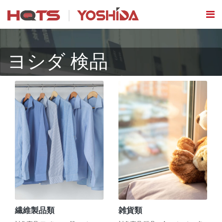
ヨシダ 検品
繊維製品類
雑貨類