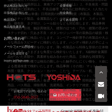
（中国本土80箇所以上、東南アジア26箇所以上） 2、不良発見・問題
持込検品お知らせ
企業情報
改善解決に効果的に 3、不良品修理・再検品に効率的に4、1人当たり
出張検品お知らせ
社会責任
の単価（manday単価）日用雑貨の検品日用雑貨（布製品、木製品、
プラスチック製品、金属製品など）の検品を致します。スポット検
検品流れ
よくある質問
品、個包装、タグ付け、シール貼りなども対応致します。検品事例
検品報告書見本
（布製品）目視、触診異物混入、縫製のほつれ・汚れ・縫製の歪みや
ステッチ切れ・穴あき不良・ボタンやジッパー等の装飾品の破損・検
寸など、丁寧に検品いたします。コンベアー検針厚手の布製品や大ぶ
お問い合わせ
りな商品をスピーディに検針いたします。ハンディ検針人の手によっ
メールフォーム問合せ
て、より入念な検針を行います。薄い布製品から特殊な形状の立体物
まで、裏表、さまざまな角度から検針をいたします。X線検針金属部
メールを送信する
品がついた衣類や、異素材を組み合わせた商品、立体的な雑貨類な
inquiry.jp@hqts.com
ど、従来の検針機では検出の難しかった触手のしにくい物を、Ｘ線に
よる透過検査で検針いたします。検品事例（その他） マットレス、
布団・寝具、クッション・カバー、こたつ、テーブル・机、椅子、収
納用品、ランドセル 、子供用品、カーテン、カーペット、ラグ、キ
ッチン用品・調理器具、食器・カトラリー、家電、照明器具、トイレ
用品、バス用品、掃除用具、洗濯用品、インテリア雑貨、ガーデニン
グ雑貨、園芸用品、アウトドア用品、旅行用品、健康器具、美容器
お電話でのお問い合わせ
具、リラックス用品、ペット用品、ベビー用品、おもちゃ、ノベルテ
お問い合わせ
050-5840-2657
ィグッズなど検品作業は入出荷時だけでなく、生産や加工などの、各
工程間における搬送や倉庫。
サイトマップ
利用規
Copyright ©2026
ヨシダ 検品
All