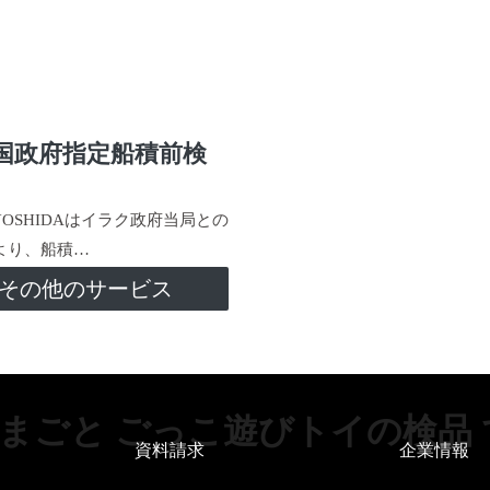
国政府指定船積前検
-YOSHIDAはイラク政府当局との
より、船積…
その他のサービス
まごと ごっこ遊びトイの検品
資料請求
企業情報