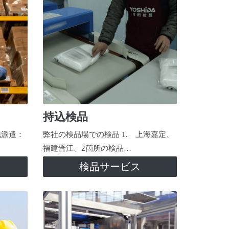
持込検品
地派遣：
弊社の検品場での検品 1. 上海嘉定、
福建晋江、2箇所の検品…
検品サービス