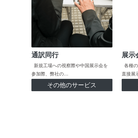
通訳同行
展示
新規工場への視察際や中国展示会を
各種の
参加際、弊社の…
直接展
その他のサービス