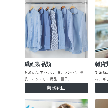
繊維製品類
雑貨
対象商品 アパレル、靴、バッグ、寝
対象商
具、インテリア用品、帽子、…
材、ギ
業務範囲