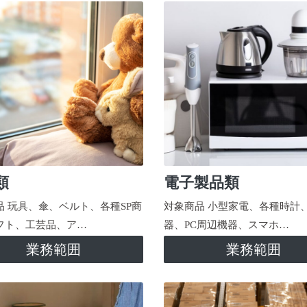
類
電子製品類
品 玩具、傘、ベルト、各種SP商
対象商品 小型家電、各種時計
フト、工芸品、ア…
器、PC周辺機器、スマホ…
業務範囲
業務範囲