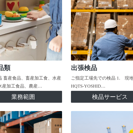
品類
出張検品
品 畜産食品、畜産加工食、水産
ご指定工場先での検品 1. 現
水産加工食品、農産…
HQTS-YOSHID…
業務範囲
検品サービス