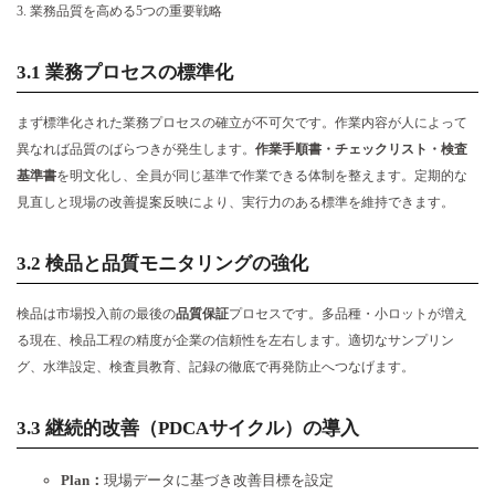
3. 業務品質を高める5つの重要戦略
3.1 業務プロセスの標準化
まず標準化された業務プロセスの確立が不可欠です。作業内容が人によって
異なれば品質のばらつきが発生します。
作業手順書・チェックリスト・検査
基準書
を明文化し、全員が同じ基準で作業できる体制を整えます。定期的な
見直しと現場の改善提案反映により、実行力のある標準を維持できます。
3.2 検品と品質モニタリングの強化
検品は市場投入前の最後の
品質保証
プロセスです。多品種・小ロットが増え
る現在、検品工程の精度が企業の信頼性を左右します。適切なサンプリン
グ、水準設定、検査員教育、記録の徹底で再発防止へつなげます。
3.3 継続的改善（PDCAサイクル）の導入
Plan：
現場データに基づき改善目標を設定