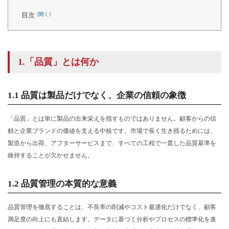
目次
1.「品質」とは何か
1.1 品質は製品だけでなく、企業の信頼の象
1.「品質」とは何か
徴
1.2 品質管理の本質的な意義
1.1 品質は製品だけでなく、企業の信頼の象徴
2. 品質管理の重要性
「品質」とは単に製品の出来栄えを指すものではありません。顧客からの信
頼と企業ブランドの価値を支える中核です。市場で長く生き残るためには、
2.1 企業競争力の根幹となる要素
製造から出荷、アフターサービスまで、すべての工程で一貫した品質基準を
2.2 顧客満足度からブランドイメージへ
維持することが欠かせません。
3. 業務品質を高める5つの重要戦略
1.2
品質管理
の本質的な意義
3.1 業務プロセスの標準化
品質管理を徹底することは、不良率の削減やコスト最適化だけでなく、顧客
3. 検品と品質モニタリングの強化
満足度の向上にも直結します。データに基づく分析やプロセスの標準化を進