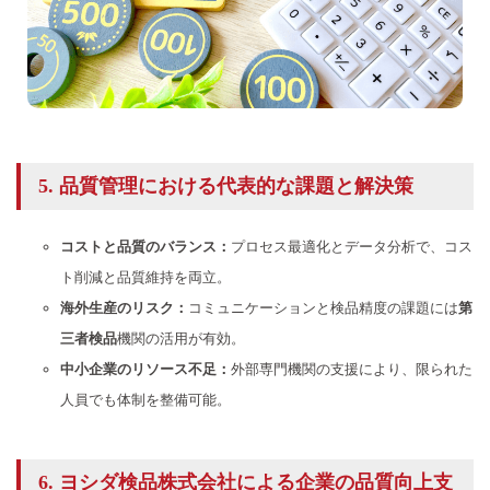
5. 品質管理における代表的な課題と解決策
コストと品質のバランス：
プロセス最適化とデータ分析で、コス
ト削減と品質維持を両立。
海外生産のリスク：
コミュニケーションと検品精度の課題には
第
三者検品
機関の活用が有効。
中小企業のリソース不足：
外部専門機関の支援により、限られた
人員でも体制を整備可能。
6.
ヨシダ検品
株式会社による企業の品質向上支