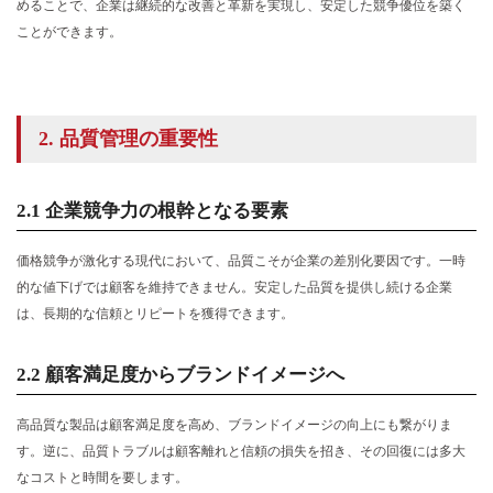
めることで、企業は継続的な改善と革新を実現し、安定した競争優位を築く
3.3 継続的改善（PDCAサイクル）の導入
ことができます。
3.4 人材教育と品質意識の醸成
3.5 データ活用と可視化管理の推進
2. 品質管理の重要性
4. ISO認証と品質向上
4.1 ISO認証がもたらす信頼性と組織力の向
2.1 企業競争力の根幹となる要素
上
価格競争が激化する現代において、品質こそが企業の差別化要因です。一時
4.2 ISO補助金の申請ポイントと活用の流れ
的な値下げでは顧客を維持できません。安定した品質を提供し続ける企業
は、長期的な信頼とリピートを獲得できます。
5. 品質管理における代表的な課題と解決策
6. ヨシダ検品株式会社による企業の品質向上支援
2.2 顧客満足度からブランドイメージへ
高品質な製品は顧客満足度を高め、ブランドイメージの向上にも繋がりま
す。逆に、品質トラブルは顧客離れと信頼の損失を招き、その回復には多大
なコストと時間を要します。