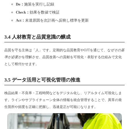
Do：
施策を実行し記録
Check：
効果を数値で検証
Act：
未達原因を次計画へ反映し標準を更新
3.4 人材教育と品質意識の醸成
品質を守る主体は「人」です。定期的な品質教育やOJTを通じて、
なぜその基
準が必要か
を理解させ、品質改善への貢献を可視化・表彰する仕組みで文化
として根付かせます。
3.5 データ活用と可視化管理の推進
検品結果・不良率・工程時間などをデジタル化し、リアルタイム可視化しま
す。ラインやサプライチェーン全体の情報を統合管理することで、異常の発
生箇所や頻度を正確に把握し、迅速是正が可能になります。