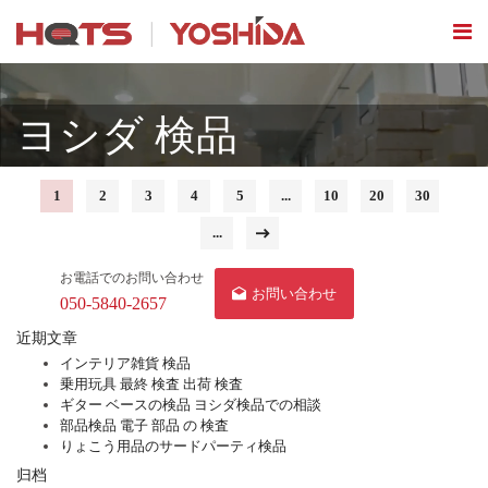
ヨシダ 検品
1
2
3
4
5
...
10
20
30
...
»
お電話でのお問い合わせ
お問い合わせ
050-5840-2657
近期文章
インテリア雑貨 検品
乗用玩具 最終 検査 出荷 検査
ギター ベースの検品 ヨシダ検品での相談
部品検品 電子 部品 の 検査
りょこう用品のサードパーティ検品
归档