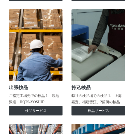
出張検品
持込検品
ご指定工場先での検品 1. 現地
弊社の検品場での検品 1. 上海
派遣：HQTS-YOSHID…
嘉定、福建晋江、2箇所の検品…
検品サービス
検品サービス