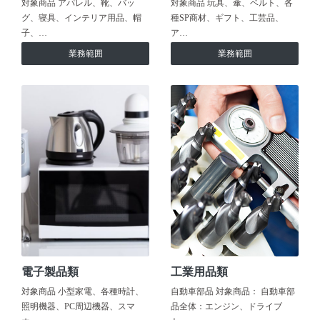
対象商品 アパレル、靴、バッ
対象商品 玩具、傘、ベルト、各
グ、寝具、インテリア用品、帽
種SP商材、ギフト、工芸品、
子、…
ア…
業務範囲
業務範囲
電子製品類
工業用品類
対象商品 小型家電、各種時計、
自動車部品 対象商品： 自動車部
照明機器、PC周辺機器、スマ
品全体：エンジン、ドライブ