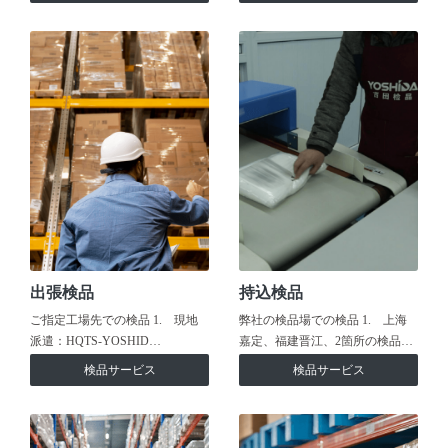
出張検品
持込検品
ご指定工場先での検品 1. 現地
弊社の検品場での検品 1. 上海
派遣：HQTS-YOSHID…
嘉定、福建晋江、2箇所の検品…
検品サービス
検品サービス