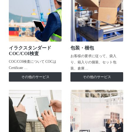
イラクスタンダード
包装・梱包
COC/COI検査
お客様の要求に従って、袋入
COC/COI検査について COCは
り、箱入りの個装、セット包
Certificate …
装、倉庫…
その他のサービス
その他のサービス