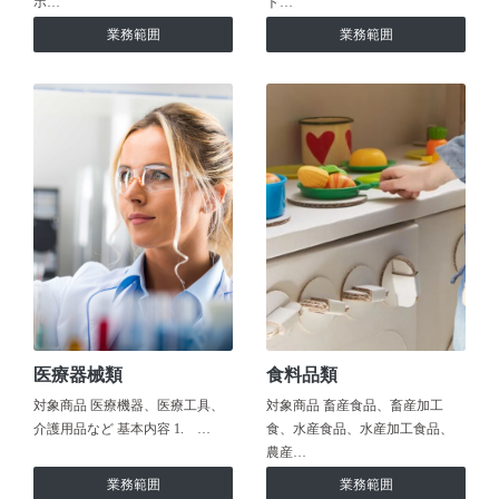
ホ…
ト…
業務範囲
業務範囲
医療器械類
食料品類
対象商品 医療機器、医療工具、
対象商品 畜産食品、畜産加工
介護用品など 基本内容 1. …
食、水産食品、水産加工食品、
農産…
業務範囲
業務範囲