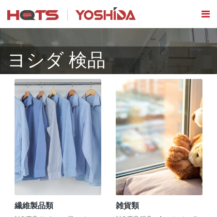
ヨシダ 検品
繊維製品類
雑貨類