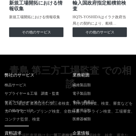
新規工場開拓における情
輸入国政府指定船積前検
報収集
査
新規工場開拓における情報収集
HQTS-YOSHIDAはイラク政府当
局との契約により、船積…
その他のサービス
その他のサービス
青島 第三方工場監査 での相
弊社のサービス
業務範囲
談
検品サービス
繊維製品類
サプライヤー＆工場 調査・監査
電子製品類
サプライチェーンマネジメント
食品・農産品
青島 工場監査 業務は主に第三者検査、対外貿易検査、検査、審査などを
その他のサービス
工業用品類
カバーする。サンプリング検査、全数検査、オンライン検査、工場審査、
コンテナ監督、検査
医療器械類
資料請求
企業情報
青島 工場監査業務は主に
第三者検査
、対外貿易検査、検査、審査な