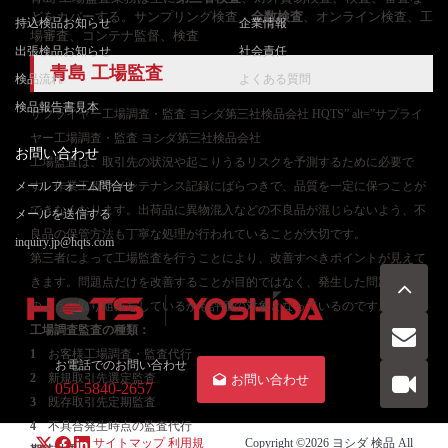
どをカバーする。サンプリング検査、
全数検査
、オンライン検査、工
持込検品お知らせ
企業情報
場審査、コンテナ監督、検査
出張検品お知らせ
社会責任
青島 工場監査
検品流れ
よくある質問
検品報告書見本
サプライヤー工場調査・監査 ヨシダ第三社検品会社 HQTS” alt=”サプライ
ヤー工場調査・監査 ヨシダ第三社検品会社
お問い合わせ
工場監査は、取引先の状況や起こりうるリスクを予測するために必要で
メールフォーム問合せ
す。作業工程やメンテナンス記録にばらつきで、品質を一定に保つことが
できなくなります。出荷品に異物混入などの不良品が混じらないよう、不
メールを送信する
良品の保管方法も丁寧な処理が行われていることが大切です。
inquiry.jp@hqts.com
第三者によって工場監査を行うことにより、改善すべきポイントが見えて
きます。問題点だけを改善することが目的ではなく、発生した問題点にど
のような取り組みをしているかも評価の対象となっているのです。
工場調査監査
の種類：
1
お客様工場調査・監査代行
お電話でのお問い合わせ
2
新規取引先選定監査
お問い合わせ
050-5840-2657
3
既存取引先定期監査
4
不具合発生時点の監査代行
サイトマップ
利用規
Copyright ©2026
ヨシダ 検品
All