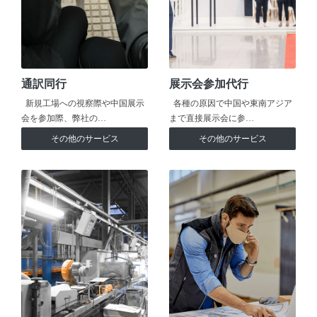
通訳同行
展示会参加代行
新規工場への視察際や中国展示
各種の原因で中国や東南アジア
会を参加際、弊社の…
まで直接展示会に参…
その他のサービス
その他のサービス