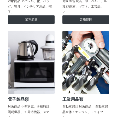
対象商品 アパレル、靴、バッ
対象商品 玩具、傘、ベルト、各
グ、寝具、インテリア用品、帽
種SP商材、ギフト、工芸品、
子、…
ア…
業務範囲
業務範囲
電子製品類
工業用品類
対象商品 小型家電、各種時計、
自動車部品 対象商品： 自動車部
照明機器、PC周辺機器、スマ
品全体：エンジン、ドライブ