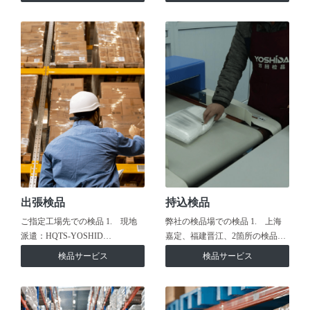
出張検品
持込検品
ご指定工場先での検品 1. 現地
弊社の検品場での検品 1. 上海
派遣：HQTS-YOSHID…
嘉定、福建晋江、2箇所の検品…
検品サービス
検品サービス