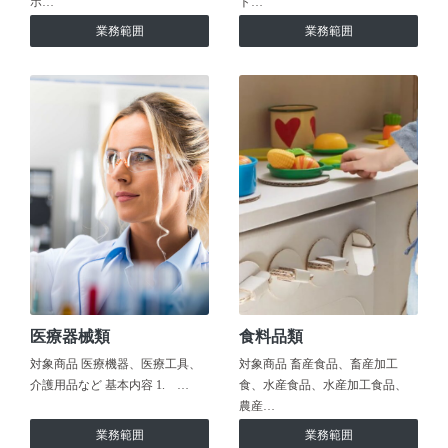
ホ…
ト…
業務範囲
業務範囲
医療器械類
食料品類
対象商品 医療機器、医療工具、
対象商品 畜産食品、畜産加工
介護用品など 基本内容 1. …
食、水産食品、水産加工食品、
農産…
業務範囲
業務範囲