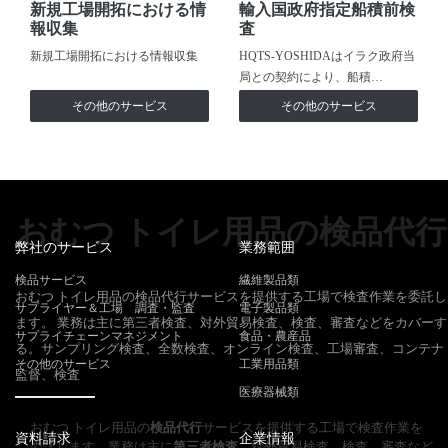
新規工場開拓における情
輸入国政府指定船積前検
報収集
査
新規工場開拓における情報収集
HQTS-YOSHIDAはイラク政府当
局との契約により、船積…
その他のサービス
その他のサービス
おむつ トイレ用品の検品代行
弊社のサービス
業務範囲
検品サービス
繊維製品類
おむつ トイレ用品の検品代行サービスを提供する工場で検査作業を委託し
サプライヤー＆工場 調査・監査
電子製品類
ます。 業務は主に第三者検査、対外貿易検査、検査、審査などをカバーす
サプライチェーンマネジメント
食品・農産品
る。サンプリング検査、全数検査、オンライン検査、工場審査、コンテナ
その他のサービス
工業用品類
監督、検査
医療器械類
おむつ トイレ用品の
検品代行
サービスを提供する工場で検査作業を
資料請求
企業情報
委託します。業務は主に
第三者検査
、対外貿易検査、検査、審査など