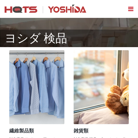
ヨシダ 検品
繊維製品類
雑貨類