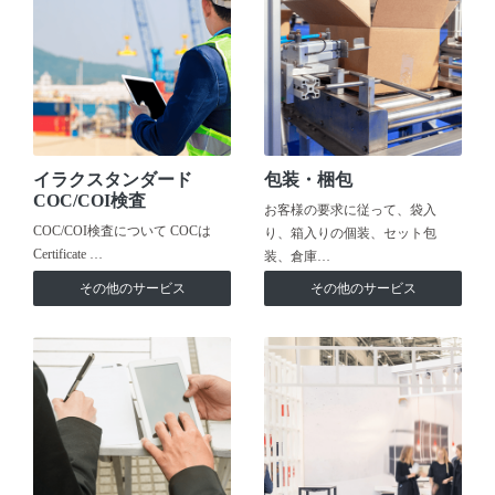
イラクスタンダード
包装・梱包
COC/COI検査
お客様の要求に従って、袋入
COC/COI検査について COCは
り、箱入りの個装、セット包
Certificate …
装、倉庫…
その他のサービス
その他のサービス