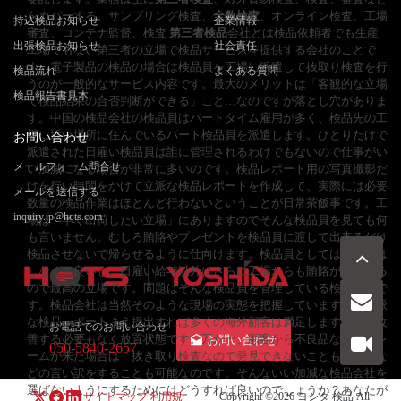
をカバーする。サンプリング検査、
全数検査
、オンライン検査、工場
持込検品お知らせ
企業情報
審査、コンテナ監督、検査
第三者検品
会社とは検品依頼者でも生産
出張検品お知らせ
社会責任
工場でもない第三者の立場で検品サービスを提供する会社のことで
す。電子製品の検品の場合は検品員を工場に派遣して抜取り検査を行
検品流れ
よくある質問
うのが一般的なサービス内容です。最大のメリットは「客観的な立場
検品報告書見本
で検品結果の合否判断ができる」こと…なのですが落とし穴がありま
す。中国の検品会社の検品員はパートタイム雇用が多く、検品先の工
場に近い場所に住んでいるパート検品員を派遣します。ひとりだけで
お問い合わせ
派遣された日雇い検品員は誰に管理されるわけでもないので仕事がい
メールフォーム問合せ
い加減になる場合が非常に多いのです。検品レポート用の写真撮影だ
けを行い時間をかけて立派な検品レポートを作成して、実際には必要
メールを送信する
数量の検品作業はほとんど行わないということが日常茶飯事です。工
inquiry.jp@hqts.com
場は「早く出荷したい立場」にありますのでそんな検品員を見ても何
も言いません。むしろ賄賂やプレゼントを検品員に渡して出来るだけ
検品させないで帰らせるように仕向けます。検品員としては、仕事は
しなくて良いし、日雇い給与以外にさらに工場からも賄賂がもらえる
ので最高の立場です。問題はそんな検品員を管理している検品会社で
す。検品会社は当然そのような現場の実態を把握していますが、立派
な検品レポートさえ提出すれば多くの海外顧客は満足しますので、改
お電話でのお問い合わせ
善する必要もなく放置状態です。万が一、顧客から不良品などのクレ
お問い合わせ
050-5840-2657
ームが来た場合は「抜き取り検査なので発見できないこともある」な
どの言い訳をすることも可能なのです。そんないい加減な検品会社を
選ばないようにするためにはどうすれば良いのでしょうか？あなたが
サイトマップ
利用規
Copyright ©2026
ヨシダ 検品
All