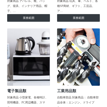
対象商品 アパレル、靴、バッ
対象商品 玩具、傘、ベルト、各
グ、寝具、インテリア用品、帽
種SP商材、ギフト、工芸品、
子、…
ア…
業務範囲
業務範囲
電子製品類
工業用品類
対象商品 小型家電、各種時計、
自動車部品 対象商品： 自動車部
照明機器、PC周辺機器、スマ
品全体：エンジン、ドライブ