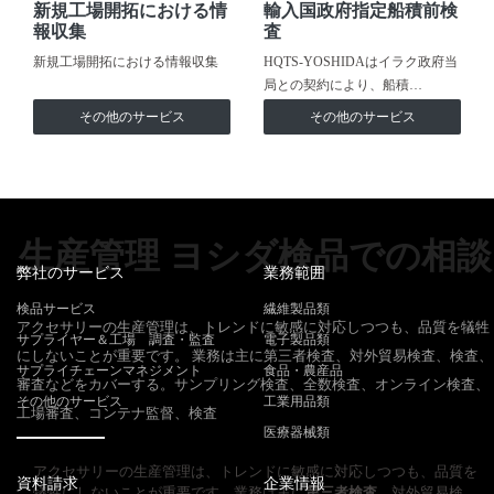
新規工場開拓における情
輸入国政府指定船積前検
報収集
査
新規工場開拓における情報収集
HQTS-YOSHIDAはイラク政府当
局との契約により、船積…
その他のサービス
その他のサービス
生産管理 ヨシダ検品での相談
弊社のサービス
業務範囲
検品サービス
繊維製品類
アクセサリーの生産管理は、トレンドに敏感に対応しつつも、品質を犠牲
サプライヤー＆工場 調査・監査
電子製品類
にしないことが重要です。 業務は主に第三者検査、対外貿易検査、検査、
サプライチェーンマネジメント
食品・農産品
審査などをカバーする。サンプリング検査、全数検査、オンライン検査、
その他のサービス
工業用品類
工場審査、コンテナ監督、検査
医療器械類
アクセサリーの生産管理は、トレンドに敏感に対応しつつも、品質を
資料請求
企業情報
犠牲にしないことが重要です。業務は主に
第三者検査
、対外貿易検