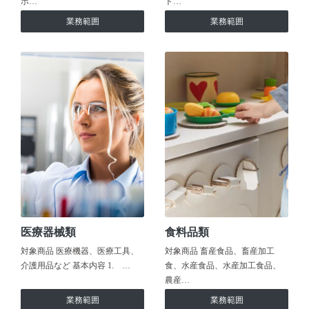
ホ…
ト…
業務範囲
業務範囲
医療器械類
食料品類
対象商品 医療機器、医療工具、
対象商品 畜産食品、畜産加工
介護用品など 基本内容 1. …
食、水産食品、水産加工食品、
農産…
業務範囲
業務範囲