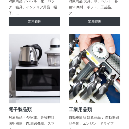
対象商品 アパレル、靴、バッ
対象商品 玩具、傘、ベルト、各
グ、寝具、インテリア用品、帽
種SP商材、ギフト、工芸品、
子、…
ア…
業務範囲
業務範囲
電子製品類
工業用品類
対象商品 小型家電、各種時計、
自動車部品 対象商品： 自動車部
照明機器、PC周辺機器、スマ
品全体：エンジン、ドライブ