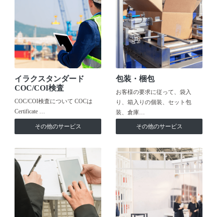
イラクスタンダード
包装・梱包
COC/COI検査
お客様の要求に従って、袋入
COC/COI検査について COCは
り、箱入りの個装、セット包
Certificate …
装、倉庫…
その他のサービス
その他のサービス