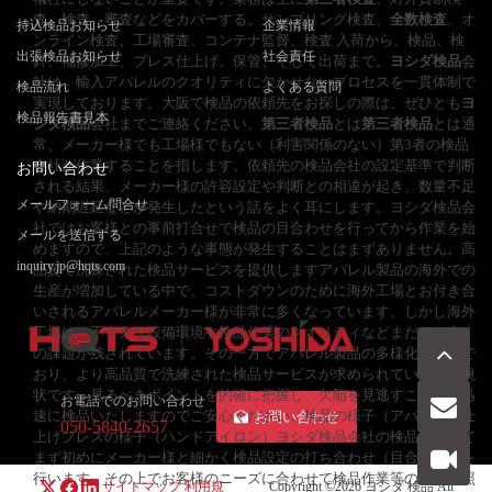
査、検査、審査などをカバーする。サンプリング検査、
全数検査
、オ
持込検品お知らせ
企業情報
ンライン検査、工場審査、コンテナ監督、検査 入荷から、検品、検
出張検品お知らせ
社会責任
針、補修加工、プレス仕上げ、保管、そして出荷まで。
ヨシダ検品
会
社は、輸入アパレルのクオリティに欠かせないプロセスを一貫体制で
検品流れ
よくある質問
実現しております。大阪で検品の依頼先をお探しの際は、ぜひとも
ヨ
検品報告書見本
シダ検品
会社までご連絡ください。
第三者検品
とは
第三者検品
とは通
常、メーカー様でも工場様でもない（利害関係のない）第3者の検品
会社が作業することを指します。依頼先の検品会社の設定基準で判断
お問い合わせ
される結果、メーカー様の許容設定や判断との相違が起き、数量不足
メールフォーム問合せ
や納期遅延などが発生したという話をよく耳にします。ヨシダ検品会
社ではお客様との事前打合せで検品の目合わせを行ってから作業を始
メールを送信する
めますので、上記のような事態が発生することはまずありません。高
inquiry.jp@hqts.com
品質で洗練された検品サービスを提供しますアパレル製品の海外での
生産が増加している中で、コストダウンのために海外工場とお付き合
いされるアパレルメーカー様が非常に多くなっています。しかし海外
工場は、不十分な設備環境や検品作業のクオリティなどまだまだ多く
の課題が残されています。その一方でアパレル製品の多様化は進んで
おり、より高品質で洗練された検品サービスが求められているのが現
状です。見るべきポイントを的確に把握し、欠陥を見逃すことなく迅
お電話でのお問い合わせ
速に検品いたしますのでご安心ください。検品の様子（アパレル）仕
お問い合わせ
050-5840-2657
上げプレスの様子（ハンドアイロン）ヨシダ検品会社の検品について
まず初めにメーカー様と細かく検品設定の打ち合わせ（目合わせ）を
行います。その上でお客様のニーズに合わせて検品作業等の仕様書照
サイトマップ
利用規
Copyright ©2026
ヨシダ 検品
All