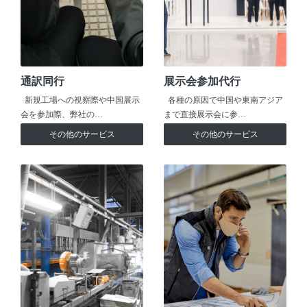
通訳同行
展示会参加代行
新規工場への視察際や中国展示
各種の原因で中国や東南アジア
会を参加際、弊社の…
まで直接展示会に参…
その他のサービス
その他のサービス