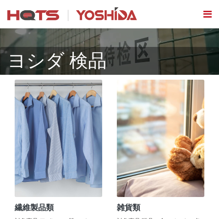
ヨシダ 検品
繊維製品類
雑貨類