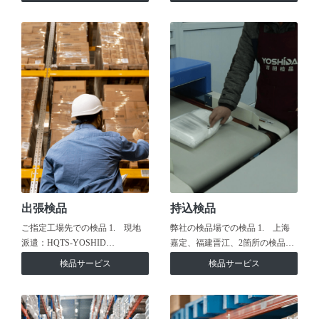
出張検品
持込検品
ご指定工場先での検品 1. 現地
弊社の検品場での検品 1. 上海
派遣：HQTS-YOSHID…
嘉定、福建晋江、2箇所の検品…
検品サービス
検品サービス