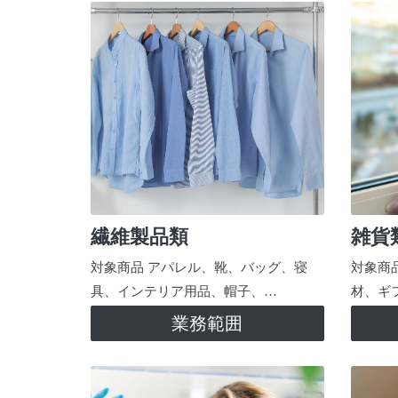
繊維製品類
雑貨
対象商品 アパレル、靴、バッグ、寝
対象商
具、インテリア用品、帽子、…
材、ギ
業務範囲