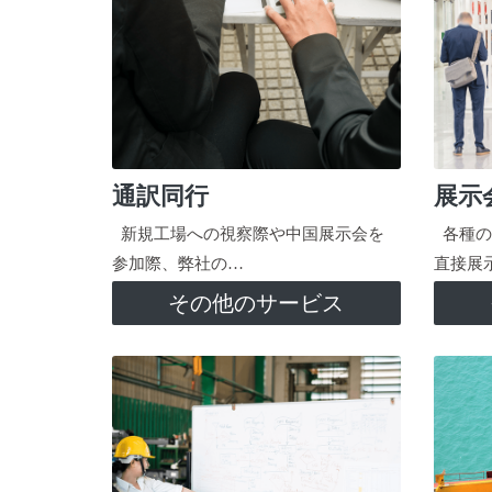
通訳同行
展示
新規工場への視察際や中国展示会を
各種の
参加際、弊社の…
直接展
その他のサービス