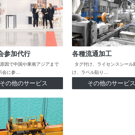
会参加代行
各種流通加工
原因で中国や東南アジアまで
タグ付け、ライセンスシール
示会に参…
け、ラベル貼り…
その他のサービス
その他のサービ