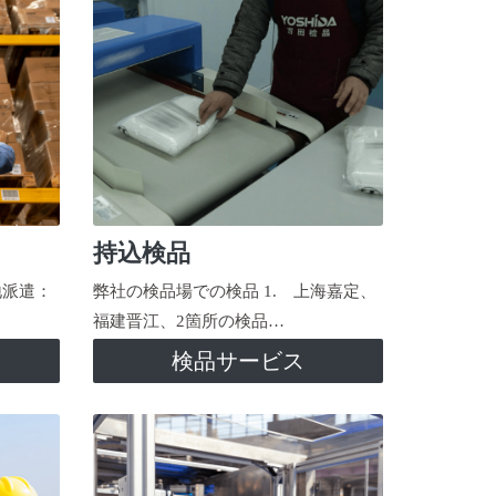
持込検品
地派遣：
弊社の検品場での検品 1. 上海嘉定、
福建晋江、2箇所の検品…
検品サービス