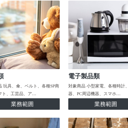
類
電子製品類
品 玩具、傘、ベルト、各種SP商
対象商品 小型家電、各種時計
フト、工芸品、ア…
器、PC周辺機器、スマホ…
業務範囲
業務範囲