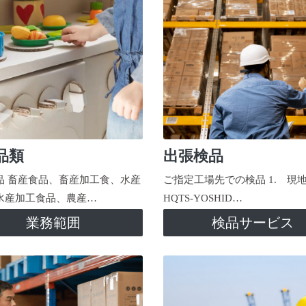
品類
出張検品
品 畜産食品、畜産加工食、水産
ご指定工場先での検品 1. 現
水産加工食品、農産…
HQTS-YOSHID…
業務範囲
検品サービス