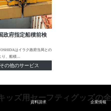
国政府指定船積前検
-YOSHIDAはイラク政府当局との
より、船積…
その他のサービス
キッズ用セーフティグッズの全
資料請求
企業情報