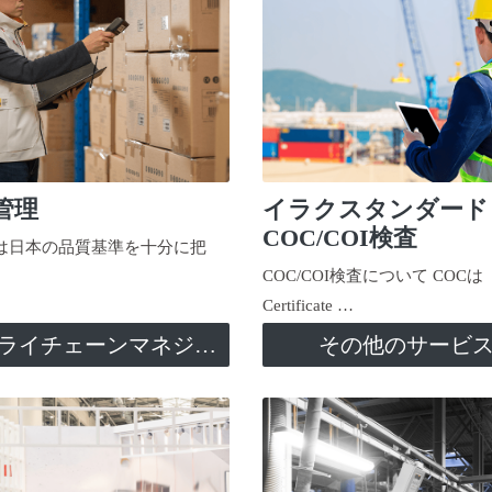
管理
イラクスタンダード
COC/COI検査
日本の品質基準を十分に把
COC/COI検査について COCは
Certificate …
サプライチェーンマネジメント
その他のサービ