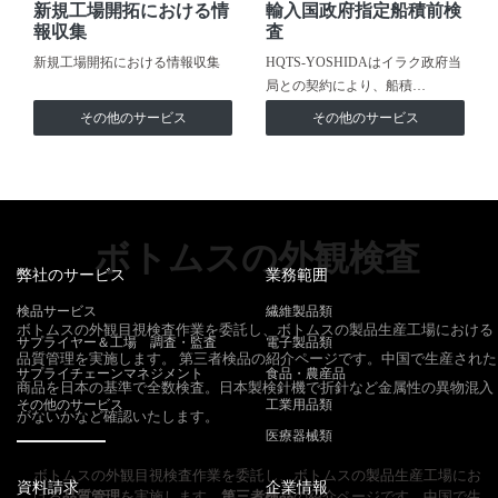
新規工場開拓における情
輸入国政府指定船積前検
報収集
査
新規工場開拓における情報収集
HQTS-YOSHIDAはイラク政府当
局との契約により、船積…
その他のサービス
その他のサービス
ボトムスの外観検査
弊社のサービス
業務範囲
検品サービス
繊維製品類
ボトムスの外観目視検査作業を委託し、ボトムスの製品生産工場における
サプライヤー＆工場 調査・監査
電子製品類
品質管理を実施します。 第三者検品の紹介ページです。中国で生産された
サプライチェーンマネジメント
食品・農産品
商品を日本の基準で全数検査。日本製検針機で折針など金属性の異物混入
その他のサービス
工業用品類
がないかなど確認いたします。
医療器械類
ボトムスの外観目視検査作業を委託し、ボトムスの製品生産工場にお
資料請求
企業情報
ける
品質管理
を実施します。
第三者検品
の紹介ページです。中国で生