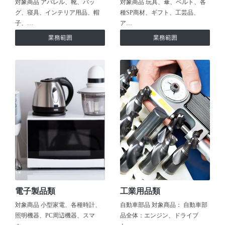
対象商品 アパレル、靴、バッ
対象商品 玩具、傘、ベルト、各
グ、寝具、インテリア用品、帽
種SP商材、ギフト、工芸品、
子、…
ア…
業務範囲
業務範囲
電子製品類
工業用品類
対象商品 小型家電、各種時計、
自動車部品 対象商品： 自動車部
照明機器、PC周辺機器、スマ
品全体：エンジン、ドライブ