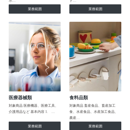
ホ…
ト…
業務範囲
業務範囲
医療器械類
食料品類
対象商品 医療機器、医療工具、
対象商品 畜産食品、畜産加工
介護用品など 基本内容 1. …
食、水産食品、水産加工食品、
農産…
業務範囲
業務範囲