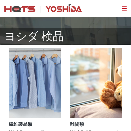
ヨシダ 検品
繊維製品類
雑貨類