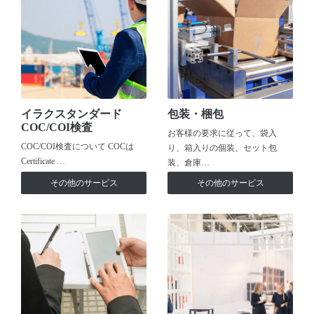
イラクスタンダード
包装・梱包
COC/COI検査
お客様の要求に従って、袋入
COC/COI検査について COCは
り、箱入りの個装、セット包
Certificate …
装、倉庫…
その他のサービス
その他のサービス