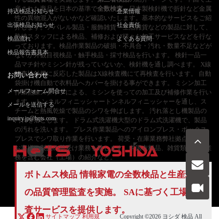
産された商品を日本の基準で
全数検査
。日本製検針機で折針など金属
持込検品お知らせ
企業情報
性の異物混入がないかなど確認いたします。基本的なサービスをご紹
出張検品お知らせ
社会責任
介します。アパレル製品・服飾雑貨・生活雑貨などの製品に対して、
熟練スタッフによる検品、補修および様々な加工サービスなどを行な
検品流れ
よくある質問
っております。検品作業製品の破損・不具合・汚れ・数量不足などが
検品報告書見本
ないか外観目視検品・触手検品・採寸検品を行います。 検針一品一
品マチ針やミシン針が残っていないか、検針機を通し調べます。 X線
検査検針機に反応した製品はX線検査機にて再検査を行います。 自動
お問い合わせ
袋掛け機自動で衣料品へカバーを掛ける事ができます。 ミシン加工
メールフォーム問合せ
作業熟練スタッフによる、ミシンを使っての加工及び補修作業を行い
ます。 トンネルフィニッシャートンネルフィニッシャーを通し、ス
メールを送信する
チームと熱風乾燥で製品のシワを伸ばします。 汚れ落とし機製品の
inquiry.jp@hqts.com
汚れを落とします。 ドラム式洗濯機大型のドラム式洗濯機で、製品
の汚れを洗います。 プレス作業製品へのアイロンプレス・ボックス
プレスでシワ取り作業を行います。 荷受・在庫業務弊社拠点にして
お客様の製品の荷受け業務を致します。中国衣料品、雑貨類の検品業
務を含む会社（工場）の紹介など。
ボトムス検品 情報家電の
全数検品
と生産現場
お電話でのお問い合わせ
お問い合わせ
050-5840-2657
の品質管理監査を実施。 SAに基づく
工場監
査サービス
を提供します。
サイトマップ
利用規
Copyright ©2026
ヨシダ 検品
All