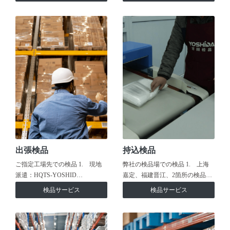
出張検品
持込検品
ご指定工場先での検品 1. 現地
弊社の検品場での検品 1. 上海
派遣：HQTS-YOSHID…
嘉定、福建晋江、2箇所の検品…
検品サービス
検品サービス