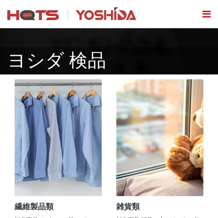
ヨシダ 検品
繊維製品類
雑貨類