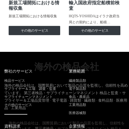
新規工場開拓における情
輸入国政府指定船積前検
報収集
査
新規工場開拓における情報収集
HQTS-YOSHIDAはイラク政府当
局との契約により、船積…
その他のサービス
その他のサービス
海外の検品会社
弊社のサービス
業務範囲
検品サービス
繊維製品類
海外の検品会社は、国際貿易において製品の品質を監視し、信頼性を高め
サプライヤー＆工場 調査・監査
電子製品類
ています。 第三者検品・サプライチェーンマネジメント 検品と監査・サ
サプライチェーンマネジメント
食品・農産品
プライヤー＆工場品質管理 · 電子電器 · 雑貨類 · 繊維類 · 食料品類 · 医療用
その他のサービス
工業用品類
品 · 工業用品
医療器械類
海外の検品会社は、国際貿易において製品の品質を監視し、信頼性を
資料請求
企業情報
高めています。
第三者検品
・サプライチェーンマネジメント 検品と