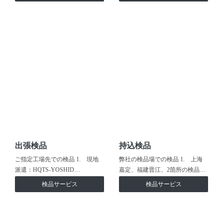
出張検品
持込検品
ご指定工場先での検品 1. 現地
弊社の検品場での検品 1. 上海
派遣：HQTS-YOSHID…
嘉定、福建晋江、2箇所の検品…
検品サービス
検品サービス