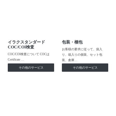
イラクスタンダード
包装・梱包
COC/COI検査
お客様の要求に従って、袋入
COC/COI検査について COCは
り、箱入りの個装、セット包
Certificate …
装、倉庫…
その他のサービス
その他のサービス