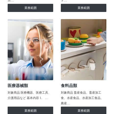
ホ…
ト…
業務範囲
業務範囲
医療器械類
食料品類
対象商品 医療機器、医療工具、
対象商品 畜産食品、畜産加工
介護用品など 基本内容 1. …
食、水産食品、水産加工食品、
農産…
業務範囲
業務範囲