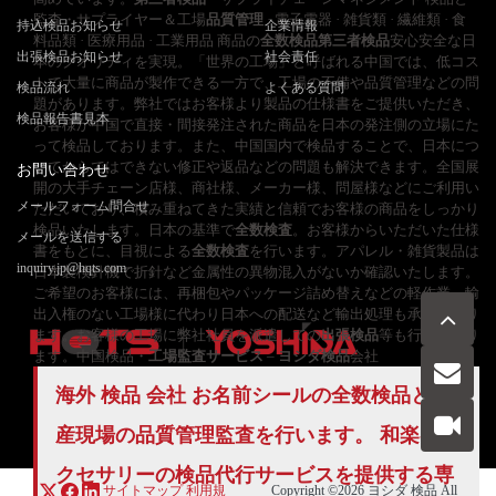
監査・サプライヤー＆工場
品質管理
· 電子電器 · 雑貨類 · 繊維類 · 食
持込検品お知らせ
企業情報
料品類 · 医療用品 · 工業用品 商品の
全数検品
第三者検品
安心安全な日
出張検品お知らせ
社会責任
本のクオリティを実現。「世界の工場」と呼ばれる中国では、低コス
トで大量に商品が製作できる一方で、工場の不備や品質管理などの問
検品流れ
よくある質問
題があります。弊社ではお客様より製品の仕様書をご提供いただき、
検品報告書見本
お客様が中国で直接・間接発注された商品を日本の発注側の立場にた
って検品しております。また、中国国内で検品することで、日本につ
いてからではできない修正や返品などの問題も解決できます。全国展
お問い合わせ
開の大手チェーン店様、商社様、メーカー様、問屋様などにご利用い
メールフォーム問合せ
ただいており、積み重ねてきた実績と信頼でお客様の商品をしっかり
検品いたします。日本の基準で
全数検査
。お客様からいただいた仕様
メールを送信する
書をもとに、目視による
全数検査
を行います。アパレル・雑貨製品は
inquiry.jp@hqts.com
日本製検針機で折針など金属性の異物混入がないか確認いたします。
ご希望のお客様には、再梱包やパッケージ詰め替えなどの軽作業、輸
出入権のない工場様に代わり日本への配送など輸出処理も承っており
ます。お客様の工場に弊社社員を派遣しての
出張検品
等も行っており
ます。中国検品・
工場監査サービス
–
ヨシダ検品
会社
海外 検品 会社 お名前シールの全数検品と生
お電話でのお問い合わせ
お問い合わせ
050-5840-2657
産現場の品質管理監査を行います。 和楽器ア
クセサリーの
検品代行
サービスを提供する専
サイトマップ
利用規
Copyright ©2026
ヨシダ 検品
All