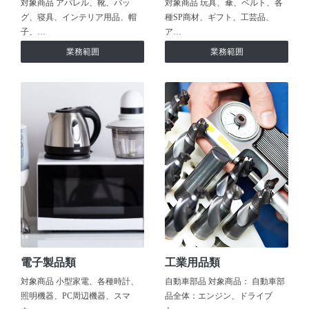
対象商品 アパレル、靴、バッ
対象商品 玩具、傘、ベルト、各
グ、寝具、インテリア用品、帽
種SP商材、ギフト、工芸品、
子、…
ア…
業務範囲
業務範囲
電子製品類
工業用品類
対象商品 小型家電、各種時計、
自動車部品 対象商品： 自動車部
照明機器、PC周辺機器、スマ
品全体：エンジン、ドライブ