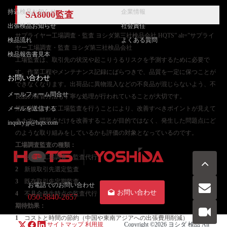
持込検品お知らせ
企業情報
SA8000監査
出張検品お知らせ
社会責任
サプライヤー工場調査・監査 ヨシダ第三社検品会社 HQTS” alt=”サプライ
検品流れ
よくある質問
ヤー工場調査・監査 ヨシダ第三社検品会社
検品報告書見本
工場監査は、取引先の状況や起こりうるリスクを予測するために必要で
す。作業工程やメンテナンス記録にばらつきで、品質を一定に保つことが
お問い合わせ
できなくなります。出荷品に異物混入などの不良品が混じらないよう、不
メールフォーム問合せ
良品の保管方法も丁寧な処理が行われていることが大切です。
メールを送信する
第三者によって工場監査を行うことにより、改善すべきポイントが見えて
きます。問題点だけを改善することが目的ではなく、発生した問題点にど
inquiry.jp@hqts.com
のような取り組みをしているかも評価の対象となっているのです。
工場調査監査
の種類：
1
お客様工場調査・監査代行
2
新規取引先選定監査
3
既存取引先定期監査
お電話でのお問い合わせ
お問い合わせ
4
不具合発生時点の監査代行
050-5840-2657
期待効果：
1
コストと時間の節約（中国や東南アジアへの出張費用削減）
サイトマップ
利用規
Copyright ©2026
ヨシダ 検品
All