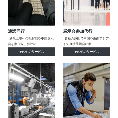
通訳同行
展示会参加代行
新規工場への視察際や中国展示
各種の原因で中国や東南アジア
会を参加際、弊社の…
まで直接展示会に参…
その他のサービス
その他のサービス