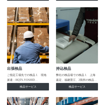
出張検品
持込検品
ご指定工場先での検品 1. 現地
弊社の検品場での検品 1. 上海
派遣：HQTS-YOSHID…
嘉定、福建晋江、2箇所の検品…
検品サービス
検品サービス