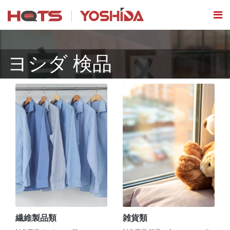
ヨシダ 検品
繊維製品類
雑貨類