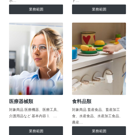
ホ…
ト…
業務範囲
業務範囲
医療器械類
食料品類
対象商品 医療機器、医療工具、
対象商品 畜産食品、畜産加工
介護用品など 基本内容 1. …
食、水産食品、水産加工食品、
農産…
業務範囲
業務範囲