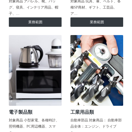
対象商品 アパレル、靴、バッ
対象商品 玩具、傘、ベルト、各
グ、寝具、インテリア用品、帽
種SP商材、ギフト、工芸品、
子、…
ア…
業務範囲
業務範囲
電子製品類
工業用品類
対象商品 小型家電、各種時計、
自動車部品 対象商品： 自動車部
照明機器、PC周辺機器、スマ
品全体：エンジン、ドライブ