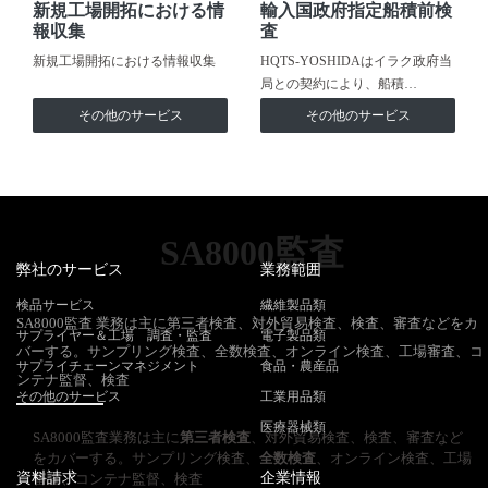
新規工場開拓における情
輸入国政府指定船積前検
報収集
査
新規工場開拓における情報収集
HQTS-YOSHIDAはイラク政府当
局との契約により、船積…
その他のサービス
その他のサービス
SA8000監査
弊社のサービス
業務範囲
検品サービス
繊維製品類
SA8000監査 業務は主に第三者検査、対外貿易検査、検査、審査などをカ
サプライヤー＆工場 調査・監査
電子製品類
バーする。サンプリング検査、全数検査、オンライン検査、工場審査、コ
サプライチェーンマネジメント
食品・農産品
ンテナ監督、検査
その他のサービス
工業用品類
医療器械類
SA8000監査業務は主に
第三者検査
、対外貿易検査、検査、審査など
をカバーする。サンプリング検査、
全数検査
、オンライン検査、工場
資料請求
企業情報
審査、コンテナ監督、検査