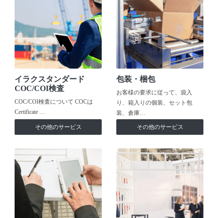
イラクスタンダード
包装・梱包
COC/COI検査
お客様の要求に従って、袋入
COC/COI検査について COCは
り、箱入りの個装、セット包
Certificate …
装、倉庫…
その他のサービス
その他のサービス