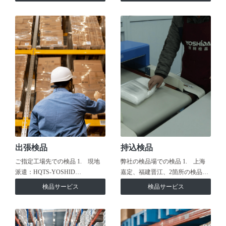
出張検品
持込検品
ご指定工場先での検品 1. 現地
弊社の検品場での検品 1. 上海
派遣：HQTS-YOSHID…
嘉定、福建晋江、2箇所の検品…
検品サービス
検品サービス