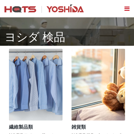
ヨシダ 検品
繊維製品類
雑貨類