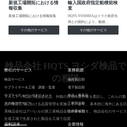
新規工場開拓における情
輸入国政府指定船積前検
報収集
査
新規工場開拓における情報収集
HQTS-YOSHIDAはイラク政府当
局との契約により、船積…
その他のサービス
その他のサービス
検品会社 HQTS ヨシダ検品で
弊社のサービス
業務範囲
の相談
検品サービス
繊維製品類
サプライヤー＆工場 調査・監査
電子製品類
サプライチェーンマネジメント
食品・農産品
マタニティ用品の検品会社は、外観の目視検査作業を委託し、これらの製
その他のサービス
工業用品類
品の生産工場における品質管理を実施しています。 基本的に海外にある日
系検品会社はアパレルの第三者検品会社の事を指す。 検品会社のサービス
医療器械類
生産工場で生産された製品を工場で品質…
資料請求
企業情報