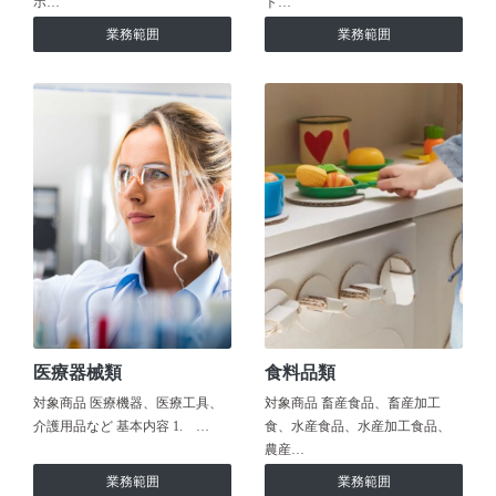
ホ…
ト…
業務範囲
業務範囲
医療器械類
食料品類
対象商品 医療機器、医療工具、
対象商品 畜産食品、畜産加工
介護用品など 基本内容 1. …
食、水産食品、水産加工食品、
農産…
業務範囲
業務範囲