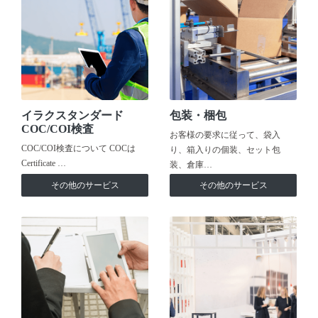
イラクスタンダード
包装・梱包
COC/COI検査
お客様の要求に従って、袋入
COC/COI検査について COCは
り、箱入りの個装、セット包
Certificate …
装、倉庫…
その他のサービス
その他のサービス