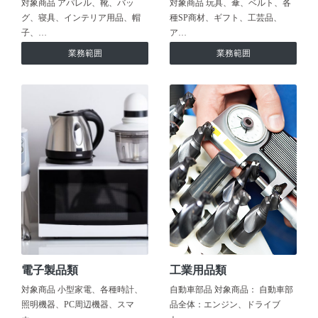
対象商品 アパレル、靴、バッ
対象商品 玩具、傘、ベルト、各
グ、寝具、インテリア用品、帽
種SP商材、ギフト、工芸品、
子、…
ア…
業務範囲
業務範囲
電子製品類
工業用品類
対象商品 小型家電、各種時計、
自動車部品 対象商品： 自動車部
照明機器、PC周辺機器、スマ
品全体：エンジン、ドライブ