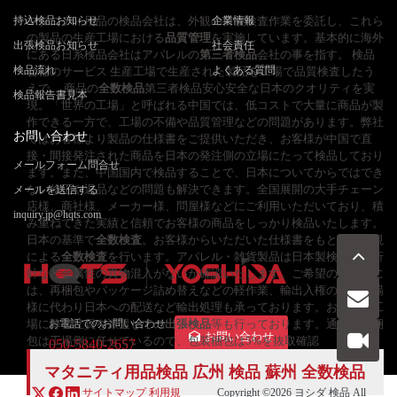
持込検品お知らせ
マタニティ用品の検品会社は、外観の目視検査作業を委託し、これら
企業情報
の製品の生産工場における
品質管理
を実施しています。基本的に海外
出張検品お知らせ
社会責任
にある日系検品会社はアパレルの
第三者検品
会社の事を指す。 検品
検品流れ
よくある質問
会社のサービス 生産工場で生産された製品を工場で品質検査したう
えで、 商品の
全数検品
第三者検品安心安全な日本のクオリティを実
検品報告書見本
現。「世界の工場」と呼ばれる中国では、低コストで大量に商品が製
作できる一方で、工場の不備や品質管理などの問題があります。弊社
お問い合わせ
ではお客様より製品の仕様書をご提供いただき、お客様が中国で直
接・間接発注された商品を日本の発注側の立場にたって検品しており
メールフォーム問合せ
ます。また、中国国内で検品することで、日本についてからではでき
ない修正や返品などの問題も解決できます。全国展開の大手チェーン
メールを送信する
店様、商社様、メーカー様、問屋様などにご利用いただいており、積
inquiry.jp@hqts.com
み重ねてきた実績と信頼でお客様の商品をしっかり検品いたします。
日本の基準で
全数検査
。お客様からいただいた仕様書をもとに、目視
による
全数検査
を行います。アパレル・雑貨製品は日本製検針機で折
針など金属性の異物混入がないか確認いたします。ご希望のお客様に
は、再梱包やパッケージ詰め替えなどの軽作業、輸出入権のない工場
様に代わり日本への配送など輸出処理も承っております。お客様の工
場に弊社社員を派遣しての
お電話でのお問い合わせ
出張検品
等も行っております。通常包装梱
お問い合わせ
包は工場側に任せているので、包装梱包は5%を抜取確認
050-5840-2657
マタニティ用品検品 広州 検品 蘇州
全数検品
サイトマップ
利用規
Copyright ©2026
ヨシダ 検品
All