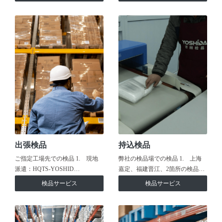
出張検品
持込検品
ご指定工場先での検品 1. 現地
弊社の検品場での検品 1. 上海
派遣：HQTS-YOSHID…
嘉定、福建晋江、2箇所の検品…
検品サービス
検品サービス