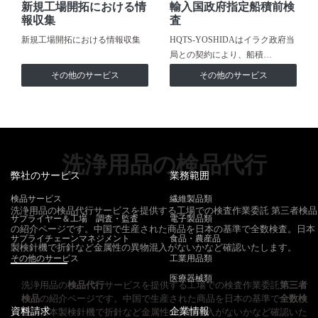
新規工場開拓における情
輸入国政府指定船積前検
報収集
査
新規工場開拓における情報収集
HQTS-YOSHIDAはイラク政府当
局との契約により、船積…
その他のサービス
その他のサービス
洗浄用品の検品代行
弊社のサービス
業務範囲
検品サービス
繊維製品類
洗浄用品の検品代行サービスを提供する工場での検査作業委託 第三者検品
サプライヤー＆工場 調査・監査
電子製品類
の紹介ページです。中国で生産された商品を日本の基準で全数検査。日本
サプライチェーンマネジメント
食品・農産品
製検針機で折針など金属性の異物混入がないかなど確認いたします。
その他のサービス
工業用品類
医療器械類
洗浄用品の
検品代行
サービスを提供する工場での検査作業委託
第三者
検品
の紹介ページです。中国で生産された商品を日本の基準で
全数検
資料請求
企業情報
査
。日本製検針機で折針など金属性の異物混入がないかなど確認いた