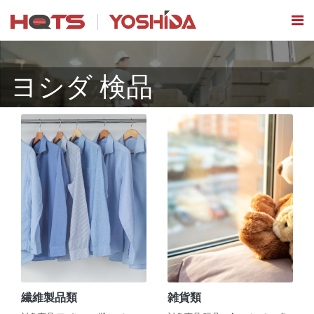
ヨシダ 検品
繊維製品類
雑貨類