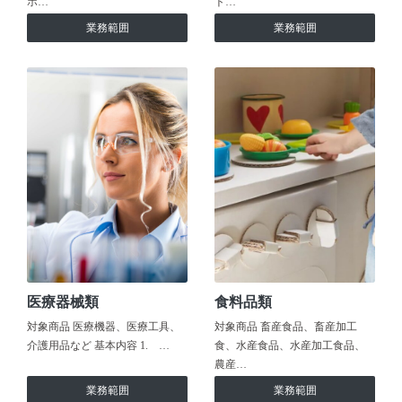
ホ…
ト…
業務範囲
業務範囲
医療器械類
食料品類
対象商品 医療機器、医療工具、
対象商品 畜産食品、畜産加工
介護用品など 基本内容 1. …
食、水産食品、水産加工食品、
農産…
業務範囲
業務範囲