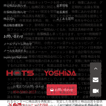
します。最大の検品ネットワークを持っています。物量にあわせ、グ
持込検品お知らせ
企業情報
ループ力を活かし臨機応変に対応を致します。定期的に会議を実施
し、各センターのキャパ状況を管理してます。物量にあわせ必要とさ
出張検品お知らせ
社会責任
れる場所に検品員を再配置し、安定した生産性と検品品質を提供して
検品流れ
よくある質問
います。作業実績 衣料品 、鞄 、その他 ニット、布帛を中心としたア
パレル製品バック、財布類タオル、クッションなどの日用雑貨品金属
検品報告書見本
製ファションアクセサリー靴類ぬいぐるみ、玩具文具検針作業（ロー
ラー検針、X線検針）
出張検品
も承っております。セーター鞄靴帽子
お問い合わせ
ゴルフバッグ指輪主要顧客 日本向け 90％ その他 10％日本国内アパ
レル各社大手、専門商社、小売チェーン店テレビショッピング、イン
メールフォーム問合せ
ターネット通販欧米アパレルブランド欧米アパレルブランド日本国内
メールを送信する
企画生産会社香港系メーカー、エージェント各社（合計取引先200社
以上）複数のお客様の指定検品会社になっています。特徴 検品を知
inquiry.jp@hqts.com
り尽くした、中国現地通の日本人の集まりです。実際に海外で検品を
するのは現地スタッフです。私達は品質を向上させ、安定稼働させる
には現場責任者の管理能力が重要と考えています。当社の日本人責任
者は現地の言語を巧みに操り、現地スタッフとの直接コミュニケーシ
ョンができることを必須条件としています。日本、中国の感覚のバラ
ンスが取れ、双方の橋渡しができる人間が責任者として駐在し、現場
お電話でのお問い合わせ
指導に当たっています。最大のネットワークを持っています。グルー
お問い合わせ
050-5840-2657
プ全体で臨機応変に対応を致します。私達は3センターで定期的に会
議を実施し、3センターのキャパ状況を管理してます。必要だと思わ
れるセンターに検品員を再配置し、安定した生産性と検品品質を提供
サイトマップ
利用規
Copyright ©2026
ヨシダ 検品
All
する事が可能です。検品ノウハウニット、布帛、服飾雑貨の技術専門