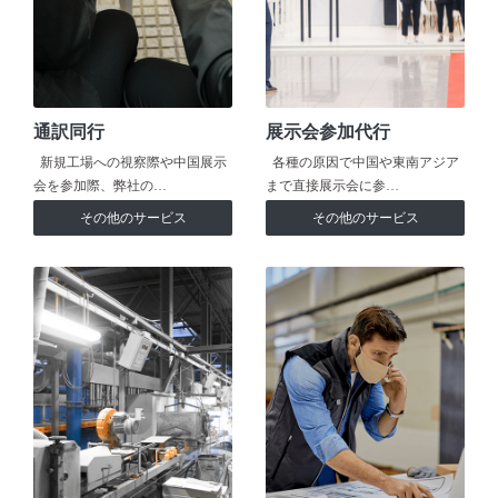
通訳同行
展示会参加代行
新規工場への視察際や中国展示
各種の原因で中国や東南アジア
会を参加際、弊社の…
まで直接展示会に参…
その他のサービス
その他のサービス