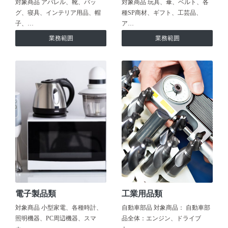
対象商品 アパレル、靴、バッ
対象商品 玩具、傘、ベルト、各
グ、寝具、インテリア用品、帽
種SP商材、ギフト、工芸品、
子、…
ア…
業務範囲
業務範囲
電子製品類
工業用品類
対象商品 小型家電、各種時計、
自動車部品 対象商品： 自動車部
照明機器、PC周辺機器、スマ
品全体：エンジン、ドライブ