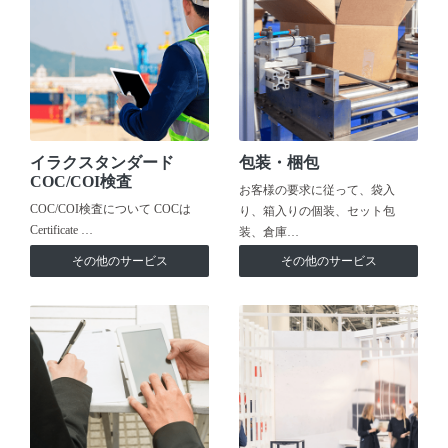
イラクスタンダード
包装・梱包
COC/COI検査
お客様の要求に従って、袋入
COC/COI検査について COCは
り、箱入りの個装、セット包
Certificate …
装、倉庫…
その他のサービス
その他のサービス