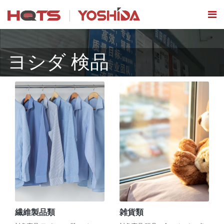
ヨシダ 検品
繊維製品類
雑貨類