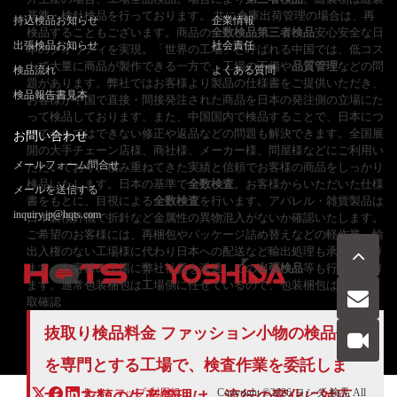
基準・検針検品を行っております。 共に倉庫出荷管理の場合は、再
持込検品お知らせ
企業情報
検品することもございます。商品の
全数検品
第三者検品
安心安全な日
出張検品お知らせ
社会責任
本のクオリティを実現。「世界の工場」と呼ばれる中国では、低コス
トで大量に商品が製作できる一方で、工場の不備や
品質管理
などの問
検品流れ
よくある質問
題があります。弊社ではお客様より製品の仕様書をご提供いただき、
検品報告書見本
お客様が中国で直接・間接発注された商品を日本の発注側の立場にた
って検品しております。また、中国国内で検品することで、日本につ
いてからではできない修正や返品などの問題も解決できます。全国展
お問い合わせ
開の大手チェーン店様、商社様、メーカー様、問屋様などにご利用い
メールフォーム問合せ
ただいており、積み重ねてきた実績と信頼でお客様の商品をしっかり
検品いたします。日本の基準で
全数検査
。お客様からいただいた仕様
メールを送信する
書をもとに、目視による
全数検査
を行います。アパレル・雑貨製品は
inquiry.jp@hqts.com
日本製検針機で折針など金属性の異物混入がないか確認いたします。
ご希望のお客様には、再梱包やパッケージ詰め替えなどの軽作業、輸
出入権のない工場様に代わり日本への配送など輸出処理も承っており
ます。お客様の工場に弊社社員を派遣しての
出張検品
等も行っており
ます。通常包装梱包は工場側に任せているので、包装梱包は5%を抜
取確認
お電話でのお問い合わせ
抜取り検品料金 ファッション小物の
検品代行
お問い合わせ
050-5840-2657
を専門とする工場で、検査作業を委託しま
サイトマップ
利用規
Copyright ©2026
ヨシダ 検品
All
す。 衣類の生産管理は、流行の変化に対応