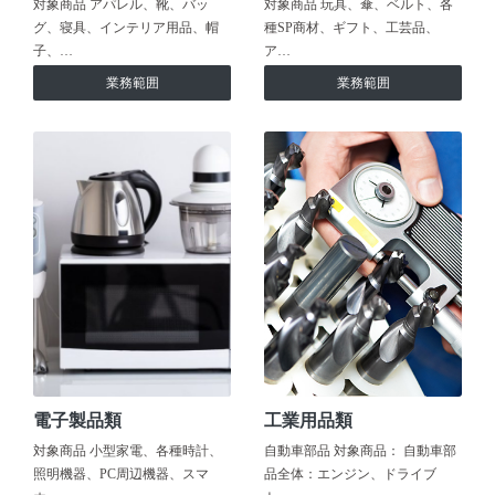
対象商品 アパレル、靴、バッ
対象商品 玩具、傘、ベルト、各
グ、寝具、インテリア用品、帽
種SP商材、ギフト、工芸品、
子、…
ア…
業務範囲
業務範囲
電子製品類
工業用品類
対象商品 小型家電、各種時計、
自動車部品 対象商品： 自動車部
照明機器、PC周辺機器、スマ
品全体：エンジン、ドライブ