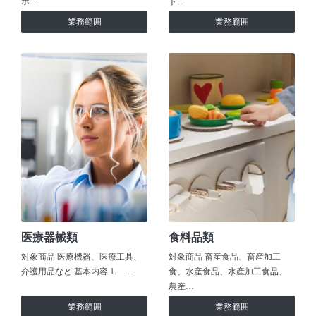
ホ…
ト…
業務範囲
業務範囲
医療器械類
食料品類
対象商品 医療機器、医療工具、
対象商品 畜産食品、畜産加工
介護用品など 基本内容 1. …
食、水産食品、水産加工食品、
農産…
業務範囲
業務範囲