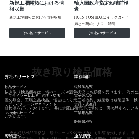
新規工場開拓における情
輸入国政府指定船積前検
報収集
査
新規工場開拓における情報収集
HQTS-YOSHIDAはイラク政府当
局との契約により、船積…
その他のサービス
その他のサービス
抜き取り検品価格
弊社のサービス
業務範囲
検品サービス
繊維製品類
抜き取り検品価格は、場のニーズや競争状況にも影響を受けます。 海外生
サプライヤー＆工場 調査・監査
電子製品類
産の場合、工場全品検品。場合により第三者検品。縫製物は縫製基準・検
サプライチェーンマネジメント
食品・農産品
針検品を行っております。 共に倉庫出荷管理の場合は、再検品することも
その他のサービス
工業用品類
ございます。
医療器械類
抜き取り検品価格は、場のニーズや競争状況にも影響を受けます。海
資料請求
企業情報
外生産の場合、工場全品検品。場合により
第三者検品
。縫製物は縫製