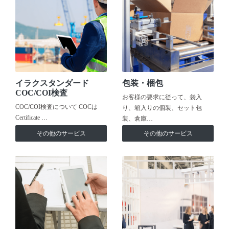
イラクスタンダード
包装・梱包
COC/COI検査
お客様の要求に従って、袋入
COC/COI検査について COCは
り、箱入りの個装、セット包
Certificate …
装、倉庫…
その他のサービス
その他のサービス