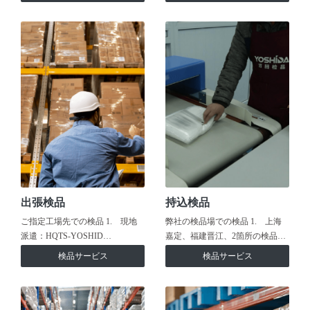
出張検品
持込検品
ご指定工場先での検品 1. 現地
弊社の検品場での検品 1. 上海
派遣：HQTS-YOSHID…
嘉定、福建晋江、2箇所の検品…
検品サービス
検品サービス