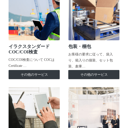
イラクスタンダード
包装・梱包
COC/COI検査
お客様の要求に従って、袋入
COC/COI検査について COCは
り、箱入りの個装、セット包
Certificate …
装、倉庫…
その他のサービス
その他のサービス