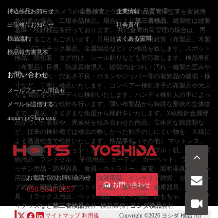
持込検品お知らせ
カメラ ビデオカメラの
全数検査
と生産現場の
企業情報
品質管理
監査を実施海
外生産の場合、工場全品検品。場合により
第三者検品
。縫製物は縫製
出張検品お知らせ
社会責任
基準・検針検品を行っております。 共に倉庫出荷管理の場合は、再
検品流れ
よくある質問
検品することもございます。日用雑貨の検品日用雑貨（布製品、木製
品、プラスチック製品、金属製品など）の検品を致します。スポット
検品報告書見本
検品、個包装、タグ付け、シール貼りなども対応致します。検品事例
（布製品）目視、触診異物混入、縫製のほつれ・汚れ・縫製の歪みや
お問い合わせ
ステッチ切れ・穴あき不良・ボタンやジッパー等の装飾品の破損・検
寸など、丁寧に検品いたします。コンベアー検針厚手の布製品や大ぶ
メールフォーム問合せ
りな商品をスピーディに検針いたします。ハンディ検針人の手によっ
て、より入念な検針を行います。薄い布製品から特殊な形状の立体物
メールを送信する
まで、裏表、さまざまな角度から検針をいたします。X線検針金属部
inquiry.jp@hqts.com
品がついた衣類や、異素材を組み合わせた商品、立体的な雑貨類な
ど、従来の検針機では検出の難しかった触手のしにくい物を、Ｘ線に
よる透過検査で検針いたします。検品事例（その他） マットレス、
布団・寝具、クッション・カバー、こたつ、テーブル・机、椅子、収
納用品、ランドセル 、子供用品、カーテン、カーペット、ラグ、キ
ッチン用品・調理器具、食器・カトラリー、家電、照明器具、トイレ
用品、バス用品、掃除用具、洗濯用品、インテリア雑貨、ガーデニン
お電話でのお問い合わせ
お問い合わせ
グ雑貨、園芸用品、アウトドア用品、旅行用品、健康器具、美容器
050-5840-2657
具、リラックス用品、ペット用品、ベビー用品、おもちゃ、ノベルテ
ィグッズなど
第三者検品
会社–検品業務 |
ヨシダ検品
会社
サイトマップ
利用規
Copyright ©2026
ヨシダ 検品
All