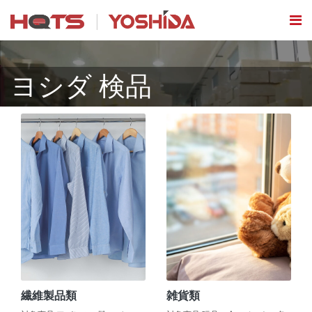
ヨシダ 検品
繊維製品類
雑貨類