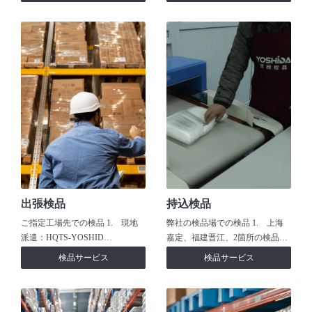
出張検品
持込検品
ご指定工場先での検品 1. 現地
弊社の検品場での検品 1. 上海
派遣：HQTS-YOSHID…
嘉定、福建晋江、2箇所の検品…
検品サービス
検品サービス