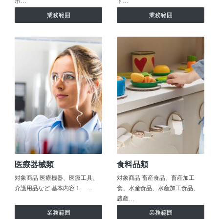
ホ…
ト…
業務範囲
業務範囲
医療器械類
食料品類
対象商品 医療機器、医療工具、
対象商品 畜産食品、畜産加工
介護用品など 基本内容 1. …
食、水産食品、水産加工食品、
農産…
業務範囲
業務範囲