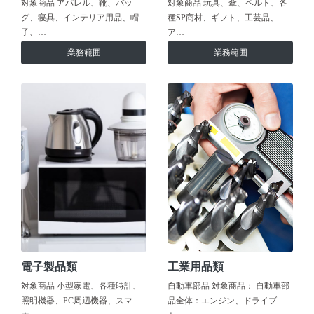
対象商品 アパレル、靴、バッ
対象商品 玩具、傘、ベルト、各
グ、寝具、インテリア用品、帽
種SP商材、ギフト、工芸品、
子、…
ア…
業務範囲
業務範囲
電子製品類
工業用品類
対象商品 小型家電、各種時計、
自動車部品 対象商品： 自動車部
照明機器、PC周辺機器、スマ
品全体：エンジン、ドライブ