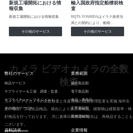
新規工場開拓における情
輸入国政府指定船積前検
報収集
査
新規工場開拓における情報収集
HQTS-YOSHIDAはイラク政府当
局との契約により、船積…
その他のサービス
その他のサービス
カメラ ビデオカメラの全数
弊社のサービス
業務範囲
検査
検品サービス
繊維製品類
サプライヤー＆工場 調査・監査
電子製品類
サプライチェーンマネジメント
食品・農産品
カメラ ビデオカメラの全数検査と生産現場の品質管理監査を実施 海外生
その他のサービス
工業用品類
産の場合、工場全品検品。場合により第三者検品。縫製物は縫製基準・検
針検品を行っております。 共に倉庫出荷管理の場合は、再検品することも
医療器械類
ございます。
資料請求
企業情報