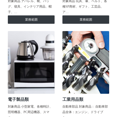
対象商品 アパレル、靴、バッ
対象商品 玩具、傘、ベルト、各
グ、寝具、インテリア用品、帽
種SP商材、ギフト、工芸品、
子、…
ア…
業務範囲
業務範囲
電子製品類
工業用品類
対象商品 小型家電、各種時計、
自動車部品 対象商品： 自動車部
照明機器、PC周辺機器、スマ
品全体：エンジン、ドライブ