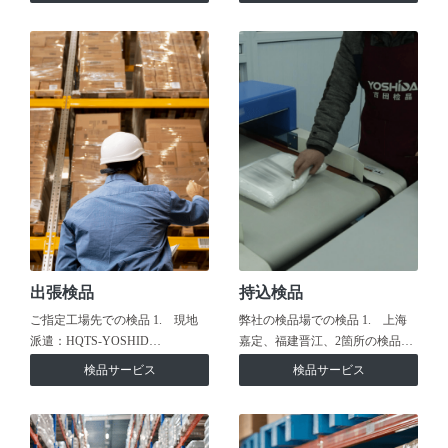
出張検品
持込検品
ご指定工場先での検品 1. 現地
弊社の検品場での検品 1. 上海
派遣：HQTS-YOSHID…
嘉定、福建晋江、2箇所の検品…
検品サービス
検品サービス