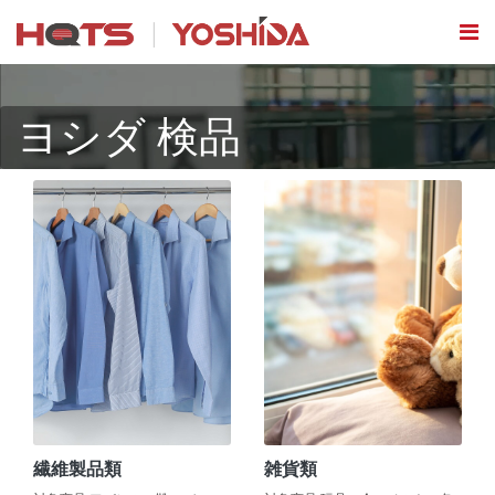
ヨシダ 検品
繊維製品類
雑貨類