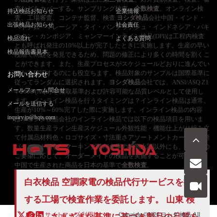
査などをカバーする。サンプリング検査、
全数検査
、オンライン検
持込検品お知らせ
企業情報
査、工場審査、コンテナ監督、検査
ヨシダ検品
会社中国・インド・
出張検品お知らせ
社会責任
ベトナム・マレーシア・タイ・バングラデシュ・インドネシア・パキ
スタン・カンボジア、ミャンマーインライン検品(DPI)は工程内検査
検品流れ
よくある質問
とも呼ばれ発注の10%以上が完了したときに実施します。生産の早い
検品報告書見本
段階で問題を発見できるため、問題の修正により多くの時間を割くこ
とができます。また、生産プロセスがスケジュールどおりに進んでい
るかを確認するのにも役立ちます。検品対象のサンプルは国際基準に
お問い合わせ
従ってランダムに選択されます。
ヨシダ検品
会社では、ANSI/ASQ Z1
メールフォーム問合せ
4-2008 (AQL) を抜取基準および許容可能な品質レベルとして使用し
ます。インライン検品を行うタイミングは？インライン検品は通常、
メールを送信する
生産が10%～60%完了した際に実施します。インライン検品の内容
inquiry.jp@hqts.com
は？ヨシダ検品会社のインライン検品では以下の検品項目を用いま
す。数量生産ライン生産スケジュール外観性能・機能仕上がり組み立
て付属品材料色・ロゴサイズ・寸法重さアソートメントカートン状態
バーコード梱包・マーキング荷印倉庫の状態上記以外にも、お客様の
ご要望に応じて、オーダーメイドの検品を実施することが可能です。
中国で生産された商品を日本の基準で
全数検査
。
お電話でのお問い合わせ
白衣検品 空調家電の
検品代行
サービスを提供
お問い合わせ
050-5840-2657
する工場で検査作業を委託します。 山東 検
サイトマップ
利用規
Copyright ©2026
ヨシダ 検品
All
品は、さまざまな基準に基づき製品の品質を