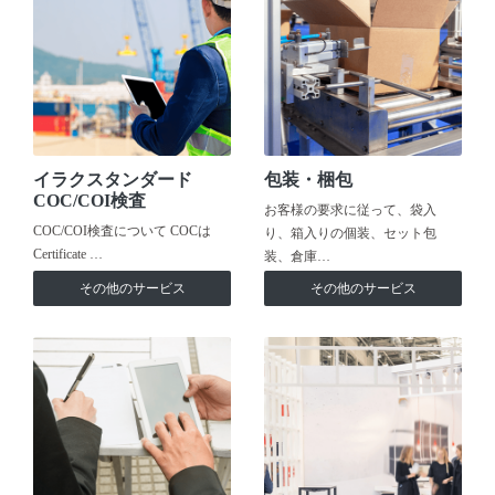
イラクスタンダード
包装・梱包
COC/COI検査
お客様の要求に従って、袋入
COC/COI検査について COCは
り、箱入りの個装、セット包
Certificate …
装、倉庫…
その他のサービス
その他のサービス