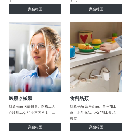
ホ…
ト…
業務範囲
業務範囲
医療器械類
食料品類
対象商品 医療機器、医療工具、
対象商品 畜産食品、畜産加工
介護用品など 基本内容 1. …
食、水産食品、水産加工食品、
農産…
業務範囲
業務範囲