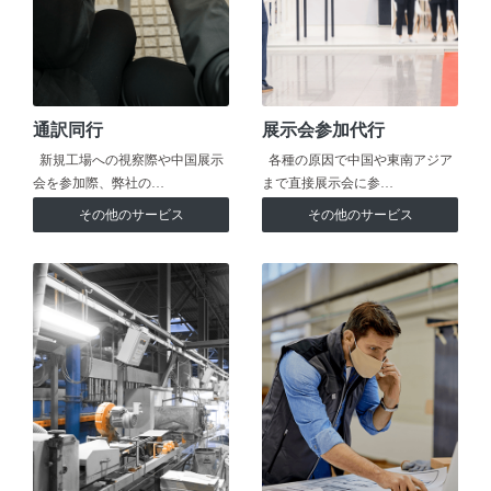
通訳同行
展示会参加代行
新規工場への視察際や中国展示
各種の原因で中国や東南アジア
会を参加際、弊社の…
まで直接展示会に参…
その他のサービス
その他のサービス