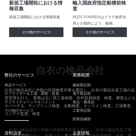
新規工場開拓における情
輸入国政府指定船積前検
報収集
査
新規工場開拓における情報収集
HQTS-YOSHIDAはイラク政府当
局との契約により、船積…
その他のサービス
その他のサービス
白衣の検品会社
弊社のサービス
業務範囲
検品サービス
繊維製品類
白衣の検品会社に外観の目視検査作業を委託し、白衣の製品生産工場の品
サプライヤー＆工場 調査・監査
電子製品類
質管理を行う。 業務は主に第三者検査、対外貿易検査、検査、審査などを
サプライチェーンマネジメント
食品・農産品
カバーする。サンプリング検査、全数検査、オンライン検査、工場審査、
その他のサービス
工業用品類
コンテナ監督、検査
医療器械類
白衣の検品会社に外観の目視検査作業を委託し、白衣の製品生産工場
資料請求
企業情報
の
品質管理
を行う。業務は主に
第三者検査
、対外貿易検査、検査、審