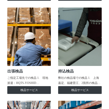
出張検品
持込検品
ご指定工場先での検品 1. 現地
弊社の検品場での検品 1. 上海
派遣：HQTS-YOSHID…
嘉定、福建晋江、2箇所の検品…
検品サービス
検品サービス