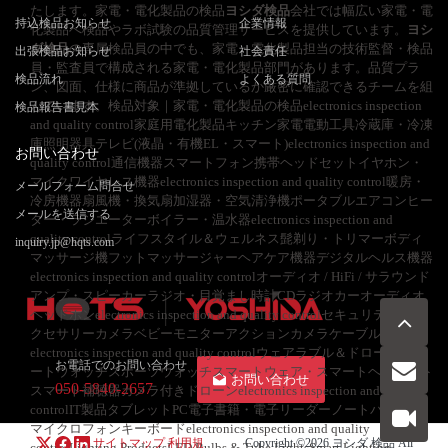
たします。家電・電化製品の検品
ヨシダ検品
会社では幅広い家電・電
持込検品お知らせ
企業情報
化製品へ検品やラボ試験の品質管理サービスを提供しています。
ヨシ
ダ検品
の専属検品員の中でも、家電・電化製品担当の技術監督・検品
出張検品お知らせ
社会責任
員・監査員で構成される家電・電化製品部門があります。品質プラ
検品流れ
よくある質問
ン、図面、仕様に商品が準拠しているか厳密に確認できるチームを組
んでいます。検品対象｜家電・電化製品の検品electronics inspection
検品報告書見本
and quality control家庭用電化製品キッチン家電電動工具冷蔵庫・冷凍
庫照明器具テレビ(液晶・有機EL・スマート)electronics inspection and
お問い合わせ
quality control通信機器スマートフォン携帯ヘッドセットイヤホン・
マイクワイヤレス機器electronics inspection and quality control暖房・
メールフォーム問合せ
冷房機器扇風機・換気扇加湿器・空気清浄機ポータブルエアコンヒー
メールを送信する
ター・ラジエーターボイラー・温水器electronics inspection and
quality controlライフスタイル＆ウェルネス髭剃り・トリマーボディ
inquiry.jp@hqts.com
マッサージ機フットマッサージャーヘアケア機器デジタルヘルス機器
electronics inspection and quality controlオーディオ / HiFi / サラウンド
アンプ・スピーカーラジオ・目覚まし時計CDラジオカーオーディオ
ヘッドホンelectronics inspection and quality controlセキュリティ・ア
クセサリーカメラベビーモニターアクションカメラケーブル充電器
electronics inspection and quality controlウェアラブル＆ドローンスマ
お電話でのお問い合わせ
ートウォッチスポーツウォッチスマートウェア・スマートヘルメット
お問い合わせ
050-5840-2657
スマート補聴器カメラ付きドローンelectronics inspection and quality
controlIT製品タブレットPC電子書籍・電子リーダーノートパソコン
マイクロフォンキーボードelectronics inspection and quality
サイトマップ
利用規
Copyright ©2026
ヨシダ 検品
All
controlLighting ProductsLED Bulbs & Tube LightsSmart Lighting