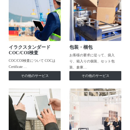
イラクスタンダード
包装・梱包
COC/COI検査
お客様の要求に従って、袋入
COC/COI検査について COCは
り、箱入りの個装、セット包
Certificate …
装、倉庫…
その他のサービス
その他のサービス