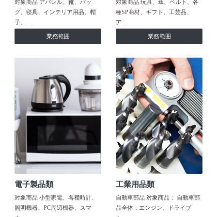
対象商品 アパレル、靴、バッ
対象商品 玩具、傘、ベルト、各
グ、寝具、インテリア用品、帽
種SP商材、ギフト、工芸品、
子、…
ア…
業務範囲
業務範囲
電子製品類
工業用品類
対象商品 小型家電、各種時計、
自動車部品 対象商品： 自動車部
照明機器、PC周辺機器、スマ
品全体：エンジン、ドライブ