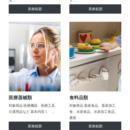
ホ…
ト…
業務範囲
業務範囲
医療器械類
食料品類
対象商品 医療機器、医療工具、
対象商品 畜産食品、畜産加工
介護用品など 基本内容 1. …
食、水産食品、水産加工食品、
農産…
業務範囲
業務範囲