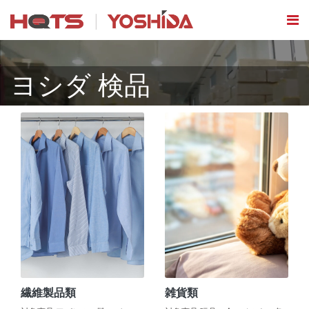
ヨシダ 検品
繊維製品類
雑貨類