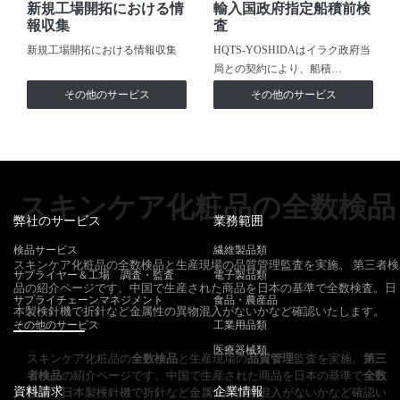
新規工場開拓における情
輸入国政府指定船積前検
報収集
査
新規工場開拓における情報収集
HQTS-YOSHIDAはイラク政府当
局との契約により、船積…
その他のサービス
その他のサービス
スキンケア化粧品の全数検品
弊社のサービス
業務範囲
検品サービス
繊維製品類
スキンケア化粧品の全数検品と生産現場の品質管理監査を実施。 第三者検
サプライヤー＆工場 調査・監査
電子製品類
品の紹介ページです。中国で生産された商品を日本の基準で全数検査。日
サプライチェーンマネジメント
食品・農産品
本製検針機で折針など金属性の異物混入がないかなど確認いたします。
その他のサービス
工業用品類
医療器械類
スキンケア化粧品の
全数検品
と生産現場の
品質管理
監査を実施。
第三
者検品
の紹介ページです。中国で生産された商品を日本の基準で
全数
資料請求
企業情報
検査
。日本製検針機で折針など金属性の異物混入がないかなど確認い