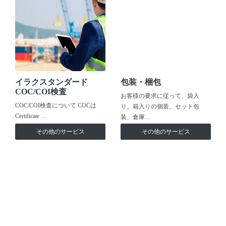
イラクスタンダード
包装・梱包
COC/COI検査
お客様の要求に従って、袋入
COC/COI検査について COCは
り、箱入りの個装、セット包
Certificate …
装、倉庫…
その他のサービス
その他のサービス