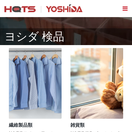
ヨシダ 検品
繊維製品類
雑貨類