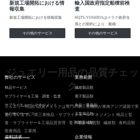
新規工場開拓における情
輸入国政府指定船積前検
報収集
査
新規工場開拓における情報収集
HQTS-YOSHIDAはイラク政府当
局との契約により、船積…
その他のサービス
その他のサービス
ジュエリー用品の品質チェッ
弊社のサービス
業務範囲
ク
検品サービス
繊維製品類
サプライヤー＆工場 調査・監査
電子製品類
サプライチェーンマネジメント
食品・農産品
ジュエリー用品の品質チェックは専門の第三者機関が東南アジア諸国で実
その他のサービス
工業用品類
施しています。 第三者検品・サプライチェーンマネジメント 検品と監
査・サプライヤー＆工場品質管理 · 電子電器 · 雑貨類 · 繊維類 · 食料品類 ·
医療器械類
医療用品 · 工業用…
資料請求
企業情報