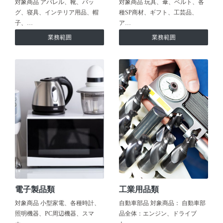
対象商品 アパレル、靴、バッ
対象商品 玩具、傘、ベルト、各
グ、寝具、インテリア用品、帽
種SP商材、ギフト、工芸品、
子、…
ア…
業務範囲
業務範囲
電子製品類
工業用品類
対象商品 小型家電、各種時計、
自動車部品 対象商品： 自動車部
照明機器、PC周辺機器、スマ
品全体：エンジン、ドライブ