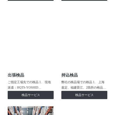
出張検品
持込検品
ご指定工場先での検品 1. 現地
弊社の検品場での検品 1. 上海
派遣：HQTS-YOSHID…
嘉定、福建晋江、2箇所の検品…
検品サービス
検品サービス