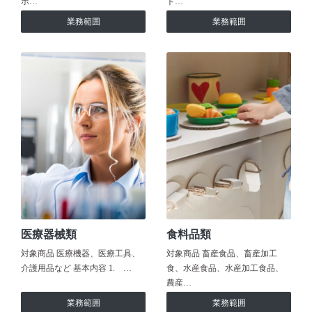
ホ…
ト…
業務範囲
業務範囲
医療器械類
食料品類
対象商品 医療機器、医療工具、
対象商品 畜産食品、畜産加工
介護用品など 基本内容 1. …
食、水産食品、水産加工食品、
農産…
業務範囲
業務範囲