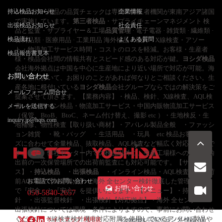
持込検品お知らせ
ジュエリー用品の品質チェックは専門の第三者機関が東南アジア諸国
企業情報
で実施しています。
第三者検品
・サプライチェーンマネジメント 検
出張検品お知らせ
社会責任
品と監査・サプライヤー＆工場
品質管理
· 電子電器 · 雑貨類 · 繊維類 ·
検品流れ
よくある質問
食料品類 · 医療用品 · 工業用品 海外検品・検針・X線検査・アソー
ト・物流加工サービス時間・コストのロスを軽減。お客様・生産者
検品報告書見本
様・検品会社間の情報共有とスピード感のある対応が鍵。
ヨシダ検品
会社海外拠点は中国を中心に生産地により近い場所で対応が可能。海
お問い合わせ
外生産において、お困りのことがあれば何なりとご相談ください。生
産各地に根付いている
ヨシダ検品
会社グループならではの解決策をご
メールフォーム問合せ
提案させて頂きます。【業務内容】・検品、検針、X線検査、AQL検
査、インライン検品・物流加工サービス・中国内販物流加工サービス
メールを送信する
（保管、BtoB、BtoC、ネーム付け替え、撮影 etc ）・生地検反・生
inquiry.jp@hqts.com
地補修、物性検査【取り扱い商材】・アパレル製品全般 ・ファッシ
ョン雑貨 ・靴・バッグ ・生活用品 ・玩具 etc 検品お客様ニー
ズに合わせて全量検品、抜取検品、AQL検査など幅広く対応が可能で
す。また、弊社センター内での検品以外に、生産工場様への出張や輸
出前の一次保管場所での出荷前監査にも対応可能です。【サービ
ス】・
持込検品
・
出張検品
・インライン検品・AQL検査 ・出荷
前AQL検査【対応拠点】・海外 全センター検針徹底した管理体制下
お電話でのお問い合わせ
お問い合わせ
で『安全』と『安心』を提供いたします。【メニュー】・持込検
050-5840-2657
針 ・出張監督検針 ・出張検針【対応拠点】・海外 全センター※
出張検針については環境・条件によりますので、事前にお問い合わせ
ください。X線検査検針機非対応附属を使用しているアパレル製品や
サイトマップ
利用規
Copyright ©2026
ヨシダ 検品
All