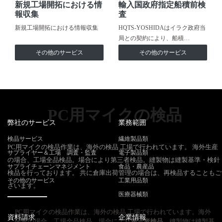
新規工場開拓における情
輸入国政府指定船積前検
報収集
査
新規工場開拓における情報収集
HQTS-YOSHIDAはイラク政府当
局との契約により、船積…
その他のサービス
その他のサービス
PC用マイクの検品
弊社のサービス
業務範囲
検品サービス
繊維製品類
PC用マイクの検品作業は、海外の検品 工場で行われています。 海外生産
サプライヤー＆工場 調査・監査
電子製品類
の場合、工場全品検品。場合により第三者検品。縫製物は縫製基準・検針
サプライチェーンマネジメント
食品・農産品
検品を行っております。 共に倉庫出荷管理の場合は、再検品することもご
その他のサービス
工業用品類
ざいます。
医療器械類
PC用マイクの検品作業は、海外の検品 工場で行われています。海外
資料請求
企業情報
生産の場合、工場全品検品。場合により
第三者検品
。縫製物は縫製基