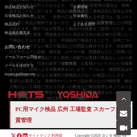
準・検針検品を行っております。 共に倉庫出荷管理の場合は、再検
持込検品お知らせ
企業情報
品することもございます。商品の
全数検品
第三者検品安心安全な日本
出張検品お知らせ
社会責任
のクオリティを実現。「世界の工場」と呼ばれる中国では、低コスト
で大量に商品が製作できる一方で、工場の不備や
品質管理
などの問題
検品流れ
よくある質問
があります。弊社ではお客様より製品の仕様書をご提供いただき、お
検品報告書見本
客様が中国で直接・間接発注された商品を日本の発注側の立場にたっ
て検品しております。また、中国国内で検品することで、日本につい
てからではできない修正や返品などの問題も解決できます。全国展開
お問い合わせ
の大手チェーン店様、商社様、メーカー様、問屋様などにご利用いた
メールフォーム問合せ
だいており、積み重ねてきた実績と信頼でお客様の商品をしっかり検
品いたします。日本の基準で
全数検査
。お客様からいただいた仕様書
メールを送信する
をもとに、目視による全数検査を行います。アパレル・雑貨製品は日
inquiry.jp@hqts.com
本製検針機で折針など金属性の異物混入がないか確認いたします。ご
希望のお客様には、再梱包やパッケージ詰め替えなどの軽作業、輸出
入権のない工場様に代わり日本への配送など輸出処理も承っておりま
す。お客様の工場に弊社社員を派遣しての
出張検品
等も行っておりま
す。第三者検品会社–検品業務 |
ヨシダ検品
会社
PC用マイク検品 広州 工場監査 スカーフ
品
お電話でのお問い合わせ
お問い合わせ
050-5840-2657
質管理
サイトマップ
利用規
Copyright ©2026
ヨシダ 検品
All