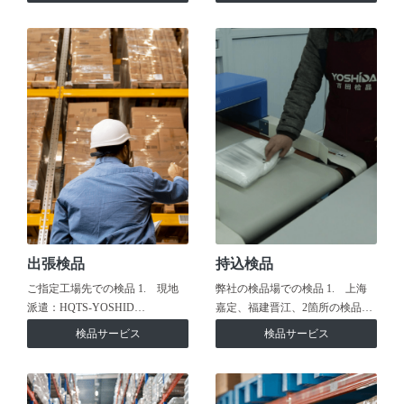
出張検品
持込検品
ご指定工場先での検品 1. 現地
弊社の検品場での検品 1. 上海
派遣：HQTS-YOSHID…
嘉定、福建晋江、2箇所の検品…
検品サービス
検品サービス