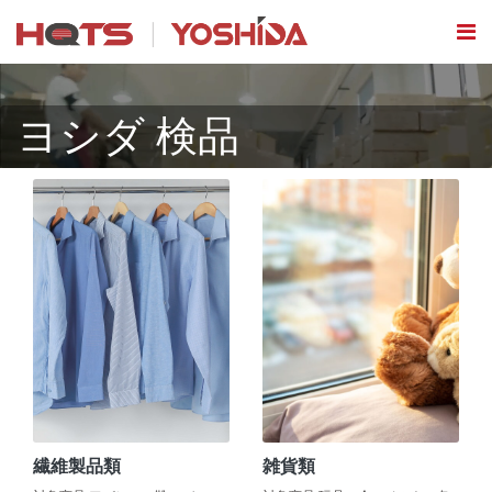
ヨシダ 検品
繊維製品類
雑貨類