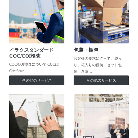
イラクスタンダード
包装・梱包
COC/COI検査
お客様の要求に従って、袋入
COC/COI検査について COCは
り、箱入りの個装、セット包
Certificate …
装、倉庫…
その他のサービス
その他のサービス