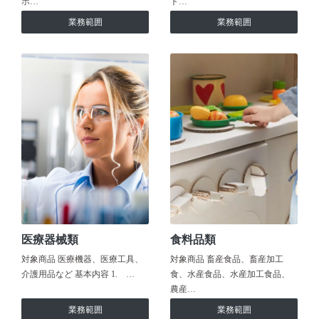
ホ…
ト…
業務範囲
業務範囲
医療器械類
食料品類
対象商品 医療機器、医療工具、
対象商品 畜産食品、畜産加工
介護用品など 基本内容 1. …
食、水産食品、水産加工食品、
農産…
業務範囲
業務範囲