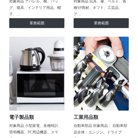
対象商品 アパレル、靴、バッ
対象商品 玩具、傘、ベルト、各
グ、寝具、インテリア用品、帽
種SP商材、ギフト、工芸品、
子、…
ア…
業務範囲
業務範囲
電子製品類
工業用品類
対象商品 小型家電、各種時計、
自動車部品 対象商品： 自動車部
照明機器、PC周辺機器、スマ
品全体：エンジン、ドライブ