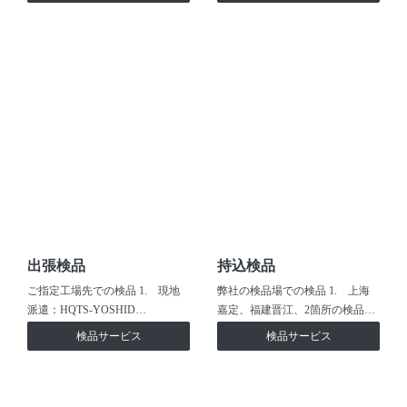
出張検品
持込検品
ご指定工場先での検品 1. 現地
弊社の検品場での検品 1. 上海
派遣：HQTS-YOSHID…
嘉定、福建晋江、2箇所の検品…
検品サービス
検品サービス