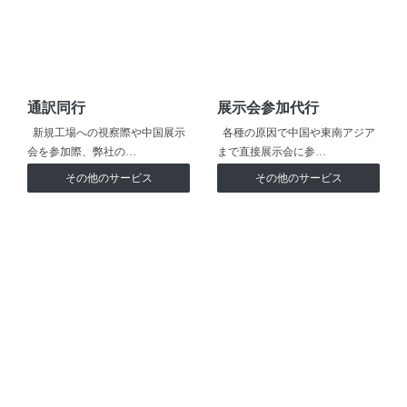
通訳同行
展示会参加代行
新規工場への視察際や中国展示
各種の原因で中国や東南アジア
会を参加際、弊社の…
まで直接展示会に参…
その他のサービス
その他のサービス