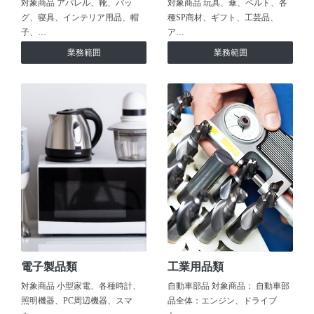
対象商品 アパレル、靴、バッ
対象商品 玩具、傘、ベルト、各
グ、寝具、インテリア用品、帽
種SP商材、ギフト、工芸品、
子、…
ア…
業務範囲
業務範囲
電子製品類
工業用品類
対象商品 小型家電、各種時計、
自動車部品 対象商品： 自動車部
照明機器、PC周辺機器、スマ
品全体：エンジン、ドライブ