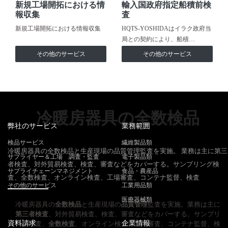
新規工場開拓における情
輸入国政府指定船積前検
報収集
査
新規工場開拓における情報収集
HQTS-YOSHIDAはイラク政府当
局との契約により、船積…
その他のサービス
その他のサービス
冷暖房器具の全数検品
弊社のサービス
業務範囲
検品サービス
繊維製品類
冷暖房器具の全数検品と生産現場の品質管理監査を実施。 業務は主に第三
サプライヤー＆工場 調査・監査
電子製品類
者検査、対外貿易検査、検査、審査などをカバーする。サンプリング検
サプライチェーンマネジメント
食品・農産品
査、全数検査、オンライン検査、工場審査、コンテナ監督、検査
その他のサービス
工業用品類
医療器械類
冷暖房器具の
全数検品
と生産現場の
品質管理
監査を実施。業務は主に
第三者検査
、対外貿易検査、検査、審査などをカバーする。サンプリ
資料請求
企業情報
ング検査、
全数検査
、オンライン検査、工場審査、コンテナ監督、検