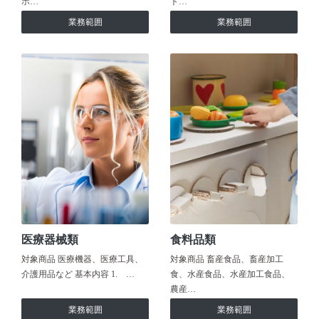
ホ…
ト…
業務範囲
業務範囲
医療器械類
食料品類
対象商品 医療機器、医療工具、
対象商品 畜産食品、畜産加工
介護用品など 基本内容 1. …
食、水産食品、水産加工食品、
農産…
業務範囲
業務範囲