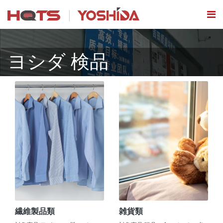
ヨシダ 検品
繊維製品類
雑貨類