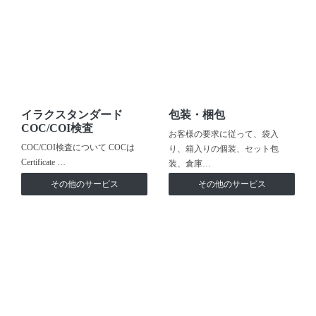
イラクスタンダード
包装・梱包
COC/COI検査
お客様の要求に従って、袋入
COC/COI検査について COCは
り、箱入りの個装、セット包
Certificate …
装、倉庫…
その他のサービス
その他のサービス