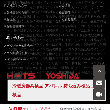
査
ヨシダ検品
会社中国・インド・ベトナム・マレーシア・タイ・バ
持込検品お知らせ
企業情報
ングラデシュ・インドネシア・パキスタン・カンボジア、ミャンマー
インライン検品(DPI)は工程内検査とも呼ばれ発注の10%以上が完了
出張検品お知らせ
社会責任
したときに実施します。生産の早い段階で問題を発見できるため、問
検品流れ
よくある質問
題の修正により多くの時間を割くことができます。また、生産プロセ
スがスケジュールどおりに進んでいるかを確認するのにも役立ちま
検品報告書見本
す。検品対象のサンプルは国際基準に従ってランダムに選択されま
す。ヨシダ検品会社では、ANSI/ASQ Z1 4-2008 (AQL) を抜取基準お
お問い合わせ
よび許容可能な品質レベルとして使用します。インライン検品を行う
タイミングは？インライン検品は通常、生産が10%～60%完了した際
メールフォーム問合せ
に実施します。インライン検品の内容は？ヨシダ検品会社のインライ
メールを送信する
ン検品では以下の検品項目を用います。数量生産ライン生産スケジュ
ール外観性能・機能仕上がり組み立て付属品材料色・ロゴサイズ・寸
inquiry.jp@hqts.com
法重さアソートメントカートン状態バーコード梱包・マーキング荷印
倉庫の状態上記以外にも、お客様のご要望に応じて、オーダーメイド
の検品を実施することが可能です。
第三者検品
丨日中貿易のヨシダ検
品会社
冷暖房器具検品 アパレル 持ち込み検品 工場
お電話でのお問い合わせ
お問い合わせ
検品
050-5840-2657
サイトマップ
利用規
Copyright ©2026
ヨシダ 検品
All