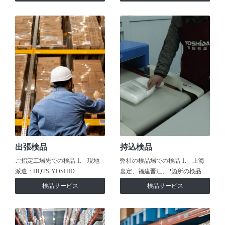
出張検品
持込検品
ご指定工場先での検品 1. 現地
弊社の検品場での検品 1. 上海
派遣：HQTS-YOSHID…
嘉定、福建晋江、2箇所の検品…
検品サービス
検品サービス