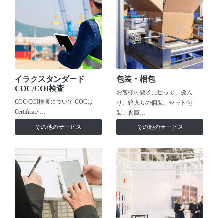
イラクスタンダード
包装・梱包
COC/COI検査
お客様の要求に従って、袋入
COC/COI検査について COCは
り、箱入りの個装、セット包
Certificate …
装、倉庫…
その他のサービス
その他のサービス