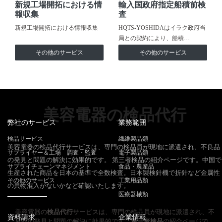
新規工場開拓における情
輸入国政府指定船積前検
報収集
査
新規工場開拓における情報収集
HQTS-YOSHIDAはイラク政府当
局との契約により、船積…
その他のサービス
その他のサービス
美容電器の検品代行
弊社のサービス
業務範囲
検品サービス
繊維製品類
美容電器の検品代行サービスは、専門の検品員が現地に派遣され、不良品
サプライヤー＆工場 調査・監査
電子製品類
の発見と問題の解決に効果的です。 第三者検品の紹介ページです。中国で
サプライチェーンマネジメント
食品・農産品
生産された商品を日本の基準で全数検査。日本製検針機で折針など金属性
その他のサービス
工業用品類
の異物混入がないかなど確認いたします。
医療器械類
美容電器の
検品代行
サービスは、専門の検品員が現地に派遣され、不
資料請求
企業情報
良品の発見と問題の解決に効果的です。
第三者検品
の紹介ページで