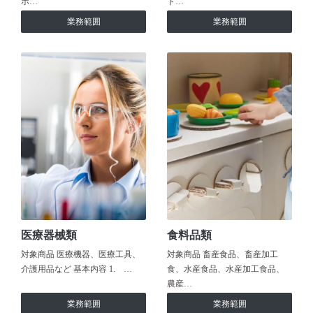
ホ…
ト…
業務範囲
業務範囲
医療器械類
食料品類
対象商品 医療機器、医療工具、
対象商品 畜産食品、畜産加工
介護用品など 基本内容 1. …
食、水産食品、水産加工食品、
農産…
業務範囲
業務範囲