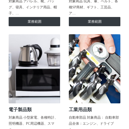
対象商品 アパレル、靴、バッ
対象商品 玩具、傘、ベルト、各
グ、寝具、インテリア用品、帽
種SP商材、ギフト、工芸品、
子、…
ア…
業務範囲
業務範囲
電子製品類
工業用品類
対象商品 小型家電、各種時計、
自動車部品 対象商品： 自動車部
照明機器、PC周辺機器、スマ
品全体：エンジン、ドライブ