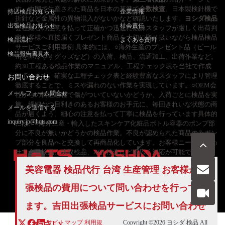
す。中国で生産された商品を日本の基準で
全数検査
。日本製検針機で
持込検品お知らせ
企業情報
折針など金属性の異物混入がないかなど確認いたします。
ヨシダ検品
出張検品お知らせ
社会責任
会社細心の注意を払って正確かつ迅速に熟練スタッフが厳しく出荷判
定お客様へ直接届くプレゼント商品を大切に取り扱いながら検品検品
検品流れ
よくある質問
サービスご利用事例 具体的には、○海外生産のプレゼント品（ビール
検品報告書見本
缶を即冷やすグッズなど）の入荷、検品、流通加工、出荷作業など。
約30工程ある検品作業のマニュアル、工程チェック表を当社で作成
しています。確実な工程チェック表と経験豊富なスタッフにより管理
お問い合わせ
徹底することで、ミスや漏れのない作業を実現しています。○OEM会
メールフォーム問合せ
社からの輸送過程で傷がついていないかどうか、入荷ごとに検品を実
施。繊細かつ目利きのあるお客様のお手元に、毎回きれいな状態の商
メールを送信する
品が届くよう、細心の注意を払って丁寧に検品を行っています具体的
inquiry.jp@hqts.com
には、○海外生産・輸入したスキンケア化粧品ボトル容器のポンプ部
分に不良が無いかどうかの検品作業。不良が認められた商品のみポン
プ部分を良品へと交換して再商品化しています。お客様ニーズに合わ
せて全量検品、抜取検品、AQL検査など幅広く対応が可能です。
美容電器
検品代行
台湾 生産管理 お客様が
出
お電話でのお問い合わせ
張検品
の費用について問い合わせを行ってい
お問い合わせ
050-5840-2657
ます。吉田
出張検品
サービスにお問い合わせ
ください。
サイトマップ
利用規
Copyright ©2026
ヨシダ 検品
All