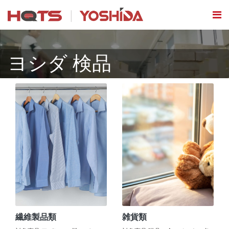
ヨシダ 検品
繊維製品類
雑貨類