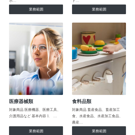
ホ…
ト…
業務範囲
業務範囲
医療器械類
食料品類
対象商品 医療機器、医療工具、
対象商品 畜産食品、畜産加工
介護用品など 基本内容 1. …
食、水産食品、水産加工食品、
農産…
業務範囲
業務範囲