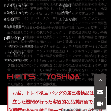
の検針と検品サポート中国で仕入れされた商品は品質基準の相違等が
持込検品お知らせ
企業情報
ご心配の場合、
第三者検品
会社にて検品することをお勧めです。出荷
出張検品お知らせ
社会責任
前検品 | インライン検品 | コンテナ積載監査 | 生産監査コンテナ積載
監査中国・インド・ベトナム・マレーシア・タイ・バングラデシュ・
検品流れ
よくある質問
インドネシア・パキスタン・カンボジア、ミャンマーコンテナ積載監
検品報告書見本
査（CLS）では
ヨシダ検品
会社の監査員が積載プロセスを監査し、製
品の数量とコンテナの状態をチェックし、貨物の適切な取り扱いを確
認します。積載前に簡単な品質チェックを行い、製品の種類と梱包の
お問い合わせ
詳細がお客様の要件を満たしているかを確認します。ただし、出荷前
メールフォーム問合せ
検査ほど詳細には検品ができません。コンテナ積載監査を行うのに適
した場所は？通常、コンテナ積載監査はFCL（フルコンテナ積載）貨
メールを送信する
物に適用されます。工場で製品が倉庫からコンテナに積み込まれると
inquiry.jp@hqts.com
きに実行することをお勧めします。コンテナ積載監査の内容は？
ヨシ
ダ検品
会社のコンテナ積載監査には以下の検査項目が含まれます。数
量・アソートメント正しい製品コンテナの状態適切なローディングカ
ートンの状態積載時の環境荷印上記以外にも、お客様のご要望に応じ
て、オーダーメイドの検品を実施することが可能です。中国で生産さ
れた商品を日本の基準で
全数検査
。
お電話でのお問い合わせ
お盆、トレイ検品 バッグの第三者検品は、独
お問い合わせ
050-5840-2657
立した機関が行った客観的な品質評価で、信
サイトマップ
利用規
Copyright ©2026
ヨシダ 検品
All
頼性を高めます。 テーブルセッティング、リ