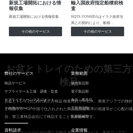
新規工場開拓における情
輸入国政府指定船積前検
報収集
査
新規工場開拓における情報収集
HQTS-YOSHIDAはイラク政府当
局との契約により、船積…
その他のサービス
その他のサービス
お盆とトレイのための第三方
弊社のサービス
業務範囲
検品
検品サービス
繊維製品類
サプライヤー＆工場 調査・監査
電子製品類
サプライチェーンマネジメント
食品・農産品
お盆とトレイのための第三方検品 検査代行サービス、東南アジアでの検針
その他のサービス
工業用品類
と検品サポート 中国で仕入れされた商品は品質基準の相違等がご心配の場
合、第三者検品会社にて検品することをお勧めです。
医療器械類
資料請求
企業情報
お盆とトレイのための第三方検品 検査代行サービス、東南アジアで