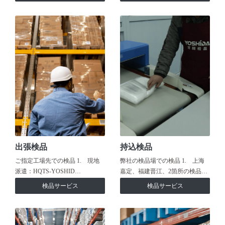
出張検品
持込検品
ご指定工場先での検品 1. 現地
弊社の検品場での検品 1. 上海
派遣：HQTS-YOSHID…
嘉定、福建晋江、2箇所の検品…
検品サービス
検品サービス