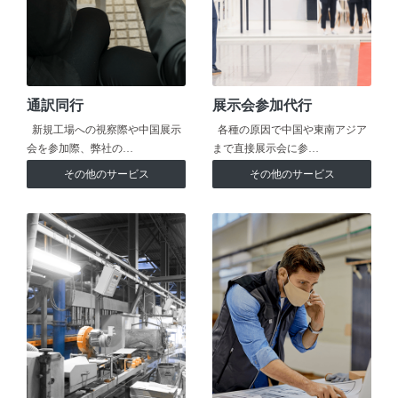
通訳同行
展示会参加代行
新規工場への視察際や中国展示
各種の原因で中国や東南アジア
会を参加際、弊社の…
まで直接展示会に参…
その他のサービス
その他のサービス