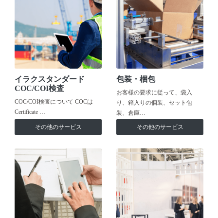
イラクスタンダード
包装・梱包
COC/COI検査
お客様の要求に従って、袋入
COC/COI検査について COCは
り、箱入りの個装、セット包
Certificate …
装、倉庫…
その他のサービス
その他のサービス