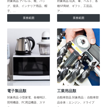
対象商品 アパレル、靴、バッ
対象商品 玩具、傘、ベルト、各
グ、寝具、インテリア用品、帽
種SP商材、ギフト、工芸品、
子、…
ア…
業務範囲
業務範囲
電子製品類
工業用品類
対象商品 小型家電、各種時計、
自動車部品 対象商品： 自動車部
照明機器、PC周辺機器、スマ
品全体：エンジン、ドライブ