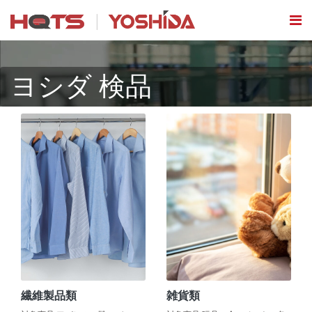
ヨシダ 検品
繊維製品類
雑貨類