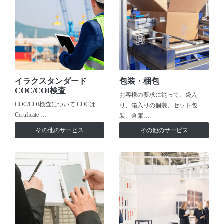
イラクスタンダード
包装・梱包
COC/COI検査
お客様の要求に従って、袋入
COC/COI検査について COCは
り、箱入りの個装、セット包
Certificate …
装、倉庫…
その他のサービス
その他のサービス