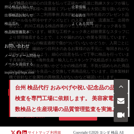
シダ検品
会社細心の注意を払って正確かつ迅速に熟練スタッフが厳し
持込検品お知らせ
企業情報
く出荷判定お客様へ直接届くプレゼント商品を大切に取り扱いながら
検品検品サービスご利用事例 具体的には、○海外生産のプレゼント品
出張検品お知らせ
社会責任
（ビール缶を即冷やすグッズなど）の入荷、検品、流通加工、出荷作
検品流れ
よくある質問
業など。約30工程ある検品作業のマニュアル、工程チェック表を当
社で作成しています。確実な工程チェック表と経験豊富なスタッフに
検品報告書見本
より管理徹底することで、ミスや漏れのない作業を実現しています。
○OEM会社からの輸送過程で傷がついていないかどうか、入荷ごとに
お問い合わせ
検品を実施。繊細かつ目利きのあるお客様のお手元に、毎回きれいな
状態の商品が届くよう、細心の注意を払って丁寧に検品を行っていま
メールフォーム問合せ
す具体的には、○海外生産・輸入したスキンケア化粧品ボトル容器の
メールを送信する
ポンプ部分に不良が無いかどうかの検品作業。不良が認められた商品
のみポンプ部分を良品へと交換して再商品化しています。日本製検針
inquiry.jp@hqts.com
機で折針など金属性の異物混入がないかなど確認いたします。
台州
検品代行
おみやげや祝い記念品の品質
検査を専門工場に依頼します。 美容家電の
全
数検品
と生産現場の
品質管理
監査を実施。
お電話でのお問い合わせ
お問い合わせ
050-5840-2657
サイトマップ
利用規
Copyright ©2026
ヨシダ 検品
All