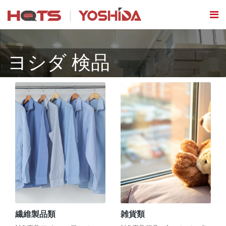
ヨシダ 検品
繊維製品類
雑貨類