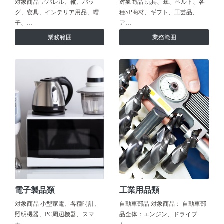
対象商品 アパレル、靴、バッ
対象商品 玩具、傘、ベルト、各
グ、寝具、インテリア用品、帽
種SP商材、ギフト、工芸品、
子、…
ア…
業務範囲
業務範囲
電子製品類
工業用品類
対象商品 小型家電、各種時計、
自動車部品 対象商品： 自動車部
照明機器、PC周辺機器、スマ
品全体：エンジン、ドライブ