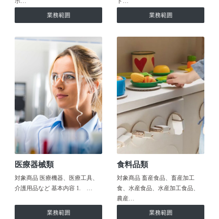
ホ…
ト…
業務範囲
業務範囲
医療器械類
食料品類
対象商品 医療機器、医療工具、
対象商品 畜産食品、畜産加工
介護用品など 基本内容 1. …
食、水産食品、水産加工食品、
農産…
業務範囲
業務範囲