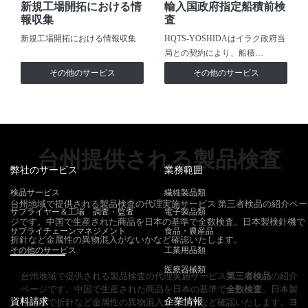
新規工場開拓における情
輸入国政府指定船積前検
報収集
査
新規工場開拓における情報収集
HQTS-YOSHIDAはイラク政府当
局との契約により、船積…
その他のサービス
その他のサービス
台州提供される製品検査
弊社のサービス
業務範囲
検品サービス
繊維製品類
台州地域で提供される製品検査の代理実施サービス 第三者検品の紹介ペー
サプライヤー＆工場 調査・監査
電子製品類
ジです。中国で生産された商品を日本の基準で全数検査。日本製検針機で
サプライチェーンマネジメント
食品・農産品
折針など金属性の異物混入がないかなど確認いたします。
その他のサービス
工業用品類
医療器械類
台州地域で提供される製品検査の代理実施サービス
第三者検品
の紹介
ページです。中国で生産された商品を日本の基準で
全数検査
。日本製
資料請求
企業情報
検針機で折針など金属性の異物混入がないかなど確認いたします。
ヨ