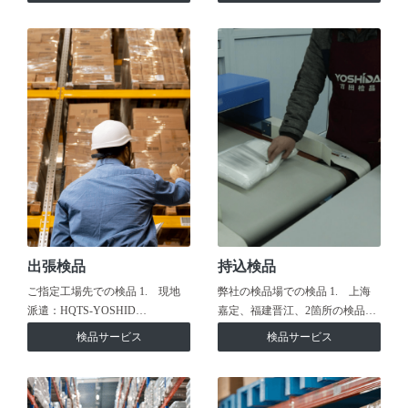
出張検品
持込検品
ご指定工場先での検品 1. 現地
弊社の検品場での検品 1. 上海
派遣：HQTS-YOSHID…
嘉定、福建晋江、2箇所の検品…
検品サービス
検品サービス