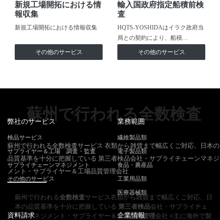
新規工場開拓における情
輸入国政府指定船積前検
報収集
査
新規工場開拓における情報収集
HQTS-YOSHIDAはイラク政府当
局との契約により、船積…
その他のサービス
その他のサービス
蘇州で行われる全数検査
弊社のサービス
業務範囲
検品サービス
繊維製品類
蘇州で行われる全数検査サービス 衣類から雑貨まで幅広くご対応、日本の
サプライヤー＆工場 調査・監査
電子製品類
品質基準を十分に把握している 第三者検品会社・サプライチェーンマネジ
サプライチェーンマネジメント
食品・農産品
メント・サプライヤー＆工場品質管理会社
その他のサービス
工業用品類
医療器械類
蘇州で行われる
全数検査
サービス衣類から雑貨まで幅広くご対応、日
本の品質基準を十分に把握している
第三者検品
会社・サプライチェ
資料請求
企業情報
ーンマネジメント・サプライヤー＆工場
品質管理
会社 ○主に海外で製