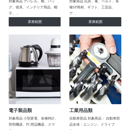
対象商品 アパレル、靴、バッ
対象商品 玩具、傘、ベルト、各
グ、寝具、インテリア用品、帽
種SP商材、ギフト、工芸品、
子、…
ア…
業務範囲
業務範囲
電子製品類
工業用品類
対象商品 小型家電、各種時計、
自動車部品 対象商品： 自動車部
照明機器、PC周辺機器、スマ
品全体：エンジン、ドライブ