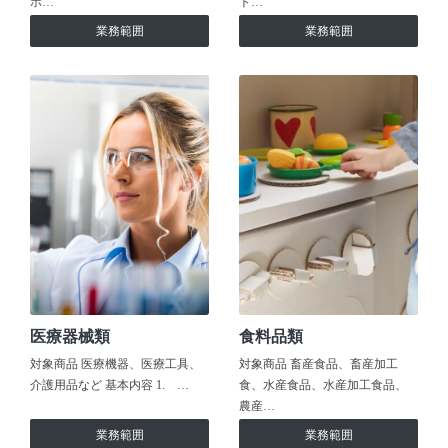
ホ…
ト…
業務範囲
業務範囲
医療器械類
食料品類
対象商品 医療機器、医療工具、
対象商品 畜産食品、畜産加工
介護用品など 基本内容 1. …
食、水産食品、水産加工食品、
農産…
業務範囲
業務範囲