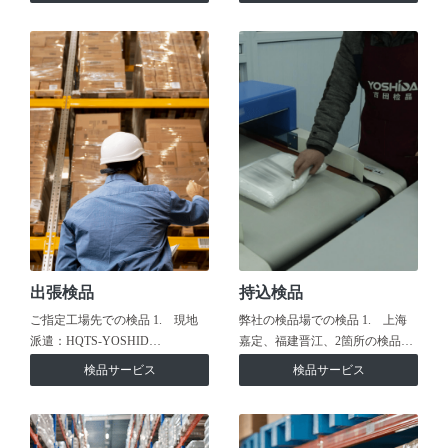
出張検品
持込検品
ご指定工場先での検品 1. 現地
弊社の検品場での検品 1. 上海
派遣：HQTS-YOSHID…
嘉定、福建晋江、2箇所の検品…
検品サービス
検品サービス