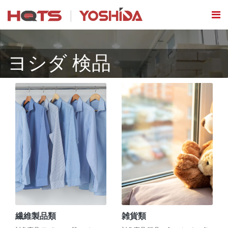
ヨシダ 検品
繊維製品類
雑貨類