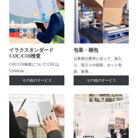
イラクスタンダード
包装・梱包
COC/COI検査
お客様の要求に従って、袋入
COC/COI検査について COCは
り、箱入りの個装、セット包
Certificate …
装、倉庫…
その他のサービス
その他のサービス