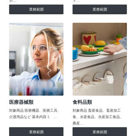
ホ…
ト…
業務範囲
業務範囲
医療器械類
食料品類
対象商品 医療機器、医療工具、
対象商品 畜産食品、畜産加工
介護用品など 基本内容 1. …
食、水産食品、水産加工食品、
農産…
業務範囲
業務範囲