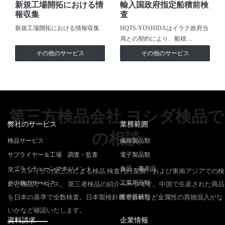
新規工場開拓における情
輸入国政府指定船積前検
報収集
査
新規工場開拓における情報収集
HQTS-YOSHIDAはイラク政府当
局との契約により、船積…
その他のサービス
その他のサービス
第三方検品会社 ヨシダ検品で
弊社のサービス
業務範囲
の相談
検品サービス
繊維製品類
サプライヤー＆工場 調査・監査
電子製品類
サプライチェーンマネジメント
食品・農産品
ベースメイクの第三方による検品 検査代行業務、および東南アジアでの検
その他のサービス
工業用品類
針と検品サービス。 第三者検品の紹介ページです。中国で生産された商品
を日本の基準で全数検査。日本製検針機で折針など金属性の異物混入がな
医療器械類
いかなど確認いたします。
資料請求
企業情報