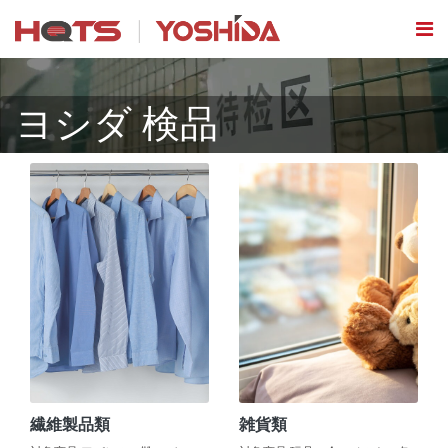
ヨシダ 検品
繊維製品類
雑貨類