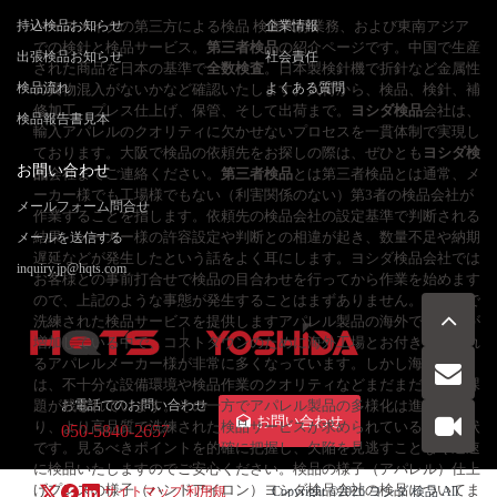
持込検品お知らせ
ベースメイクの第三方による検品 検査代行業務、および東南アジア
企業情報
での検針と検品サービス。
第三者検品
の紹介ページです。中国で生産
出張検品お知らせ
社会責任
された商品を日本の基準で
全数検査
。日本製検針機で折針など金属性
検品流れ
よくある質問
の異物混入がないかなど確認いたします。入荷から、検品、検針、補
修加工、プレス仕上げ、保管、そして出荷まで。
ヨシダ検品
会社は、
検品報告書見本
輸入アパレルのクオリティに欠かせないプロセスを一貫体制で実現し
ております。大阪で検品の依頼先をお探しの際は、ぜひとも
ヨシダ検
お問い合わせ
品
会社までご連絡ください。
第三者検品
とは第三者検品とは通常、メ
ーカー様でも工場様でもない（利害関係のない）第3者の検品会社が
メールフォーム問合せ
作業することを指します。依頼先の検品会社の設定基準で判断される
結果、メーカー様の許容設定や判断との相違が起き、数量不足や納期
メールを送信する
遅延などが発生したという話をよく耳にします。ヨシダ検品会社では
inquiry.jp@hqts.com
お客様との事前打合せで検品の目合わせを行ってから作業を始めます
ので、上記のような事態が発生することはまずありません。高品質で
洗練された検品サービスを提供しますアパレル製品の海外での生産が
増加している中で、コストダウンのために海外工場とお付き合いされ
るアパレルメーカー様が非常に多くなっています。しかし海外工場
は、不十分な設備環境や検品作業のクオリティなどまだまだ多くの課
題が残されています。その一方でアパレル製品の多様化は進んでお
お電話でのお問い合わせ
お問い合わせ
り、より高品質で洗練された検品サービスが求められているのが現状
050-5840-2657
です。見るべきポイントを的確に把握し、欠陥を見逃すことなく迅速
に検品いたしますのでご安心ください。検品の様子（アパレル）仕上
げプレスの様子（ハンドアイロン）ヨシダ検品会社の検品についてま
サイトマップ
利用規
Copyright ©2026
ヨシダ 検品
All