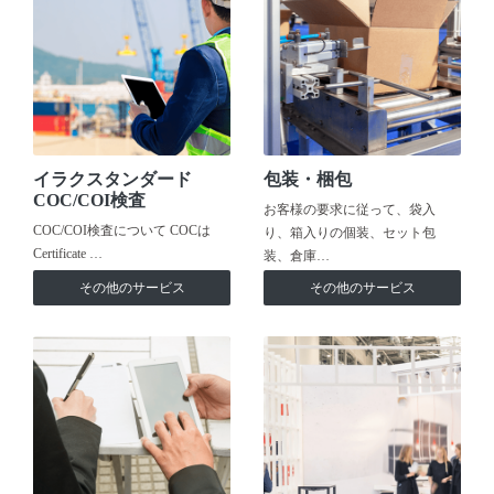
イラクスタンダード
包装・梱包
COC/COI検査
お客様の要求に従って、袋入
COC/COI検査について COCは
り、箱入りの個装、セット包
Certificate …
装、倉庫…
その他のサービス
その他のサービス