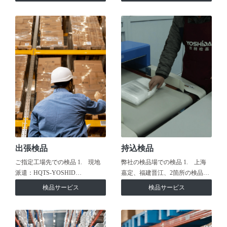
出張検品
持込検品
ご指定工場先での検品 1. 現地
弊社の検品場での検品 1. 上海
派遣：HQTS-YOSHID…
嘉定、福建晋江、2箇所の検品…
検品サービス
検品サービス