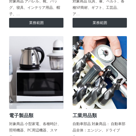
対象商品 アパレル、靴、バッ
対象商品 玩具、傘、ベルト、各
グ、寝具、インテリア用品、帽
種SP商材、ギフト、工芸品、
子、…
ア…
業務範囲
業務範囲
電子製品類
工業用品類
対象商品 小型家電、各種時計、
自動車部品 対象商品： 自動車部
照明機器、PC周辺機器、スマ
品全体：エンジン、ドライブ