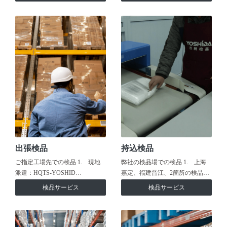
出張検品
持込検品
ご指定工場先での検品 1. 現地
弊社の検品場での検品 1. 上海
派遣：HQTS-YOSHID…
嘉定、福建晋江、2箇所の検品…
検品サービス
検品サービス