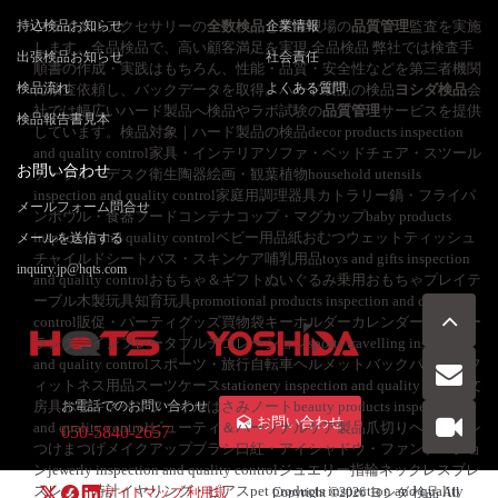
持込検品お知らせ
ブライダルアクセサリーの
全数検品
と生産現場の
企業情報
品質管理
監査を実施
します。全品検品で、高い顧客満足を実現 全品検品 弊社では検査手
出張検品お知らせ
社会責任
順書の作成・実践はもちろん、性能・品質・安全性などを第三者機関
検品流れ
よくある質問
に検査依頼し、バックデータを取得。ハード製品の検品
ヨシダ検品
会
社では幅広いハード製品へ検品やラボ試験の
品質管理
サービスを提供
検品報告書見本
しています。検品対象｜ハード製品の検品decor products inspection
and quality control家具・インテリアソファ・ベッドチェア・スツール
お問い合わせ
テーブル・デスク衛生陶器絵画・観葉植物household utensils
inspection and quality control家庭用調理器具カトラリー鍋・フライパ
メールフォーム問合せ
ンボウル・食器フードコンテナコップ・マグカップbaby products
inspection and quality controlベビー用品紙おむつウェットティッシュ
メールを送信する
チャイルドシートバス・スキンケア哺乳用品toys and gifts inspection
inquiry.jp@hqts.com
and quality controlおもちゃ＆ギフトぬいぐるみ乗用おもちゃプレイテ
ーブル木製玩具知育玩具promotional products inspection and quality
control販促・パーティグッズ買物袋キーホルダーカレンダーペーパー
ランタンインフレータブルデコレーションsports travelling inspection
and quality controlスポーツ・旅行自転車ヘルメットバックパック傘フ
ィットネス用品スーツケースstationery inspection and quality control文
房具ホチキスペンファイルはさみノートbeauty products inspection
お電話でのお問い合わせ
お問い合わせ
and quality controlビューティ＆パーソナルケア製品爪切りヘアブラシ
050-5840-2657
つけまつげメイクアップブラシ口紅・アイシャドウ・ファンデーショ
ンjewerly inspection and quality controlジュエリー指輪ネックレスブレ
スレット時計イヤリング・ピアスpet products inspection and quality
サイトマップ
利用規
Copyright ©2026
ヨシダ 検品
All