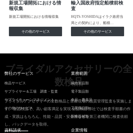
新規工場開拓における情
輸入国政府指定船積前検
報収集
査
新規工場開拓における情報収集
HQTS-YOSHIDAはイラク政府当
局との契約により、船積…
その他のサービス
その他のサービス
ブライダルアクセサリーの全
弊社のサービス
業務範囲
数検品
検品サービス
繊維製品類
サプライヤー＆工場 調査・監査
電子製品類
サプライチェーンマネジメント
食品・農産品
ブライダルアクセサリーの全数検品と生産現場の品質管理監査を実施しま
その他のサービス
工業用品類
す。 全品検品で、高い顧客満足を実現 全品検品 弊社では検査手順書の作
成・実践はもちろん、性能・品質・安全性などを第三者機関に検査依頼
医療器械類
し、バックデータを取得。
資料請求
企業情報