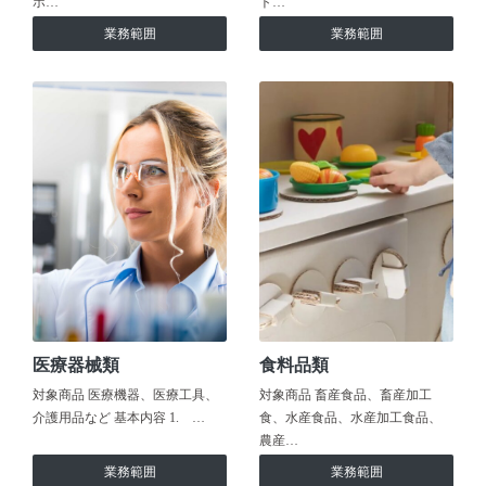
ホ…
ト…
業務範囲
業務範囲
医療器械類
食料品類
対象商品 医療機器、医療工具、
対象商品 畜産食品、畜産加工
介護用品など 基本内容 1. …
食、水産食品、水産加工食品、
農産…
業務範囲
業務範囲