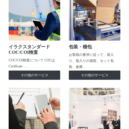
イラクスタンダード
包装・梱包
COC/COI検査
お客様の要求に従って、袋入
COC/COI検査について COCは
り、箱入りの個装、セット包
Certificate …
装、倉庫…
その他のサービス
その他のサービス