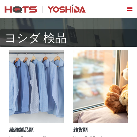
ヨシダ 検品
繊維製品類
雑貨類