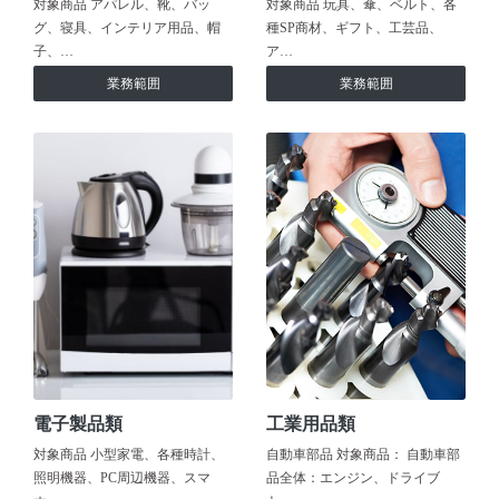
対象商品 アパレル、靴、バッ
対象商品 玩具、傘、ベルト、各
グ、寝具、インテリア用品、帽
種SP商材、ギフト、工芸品、
子、…
ア…
業務範囲
業務範囲
電子製品類
工業用品類
対象商品 小型家電、各種時計、
自動車部品 対象商品： 自動車部
照明機器、PC周辺機器、スマ
品全体：エンジン、ドライブ