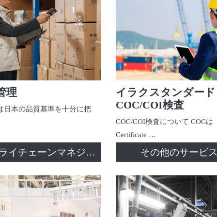
管理
イラクスタンダード
COC/COI検査
日本の品質基準を十分に把
COC/COI検査について COCは
Certificate …
サプライチェーンマネジメント
その他のサービ