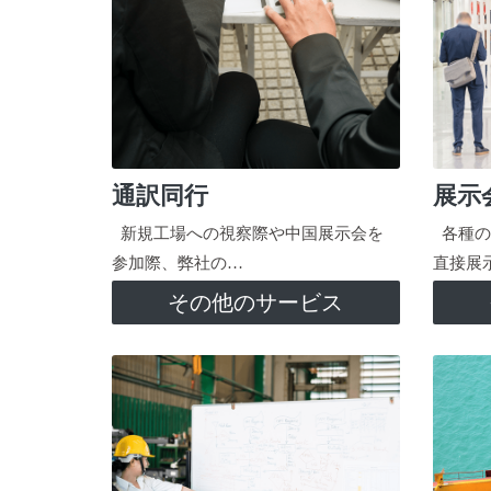
通訳同行
展示
新規工場への視察際や中国展示会を
各種の
参加際、弊社の…
直接展
その他のサービス