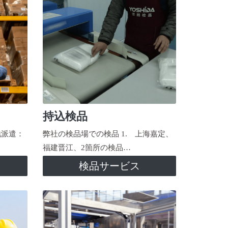
持込検品
地派遣：
弊社の検品場での検品 1. 上海嘉定、
福建晋江、2箇所の検品…
検品サービス