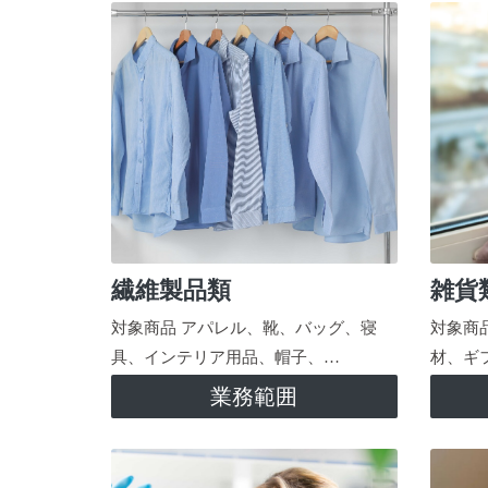
繊維製品類
雑貨
対象商品 アパレル、靴、バッグ、寝
対象商
具、インテリア用品、帽子、…
材、ギ
業務範囲