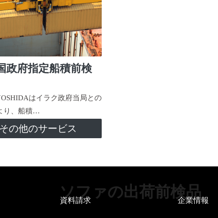
国政府指定船積前検
-YOSHIDAはイラク政府当局との
より、船積…
その他のサービス
ソファの出荷前検品
資料請求
企業情報