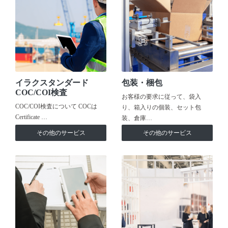
イラクスタンダード
包装・梱包
COC/COI検査
お客様の要求に従って、袋入
COC/COI検査について COCは
り、箱入りの個装、セット包
Certificate …
装、倉庫…
その他のサービス
その他のサービス