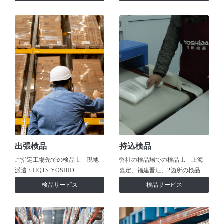
出張検品
持込検品
ご指定工場先での検品 1. 現地
弊社の検品場での検品 1. 上海
派遣：HQTS-YOSHID…
嘉定、福建晋江、2箇所の検品…
検品サービス
検品サービス