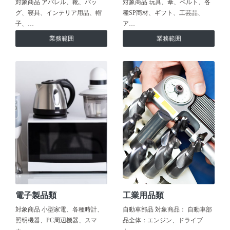
対象商品 アパレル、靴、バッ
対象商品 玩具、傘、ベルト、各
グ、寝具、インテリア用品、帽
種SP商材、ギフト、工芸品、
子、…
ア…
業務範囲
業務範囲
電子製品類
工業用品類
対象商品 小型家電、各種時計、
自動車部品 対象商品： 自動車部
照明機器、PC周辺機器、スマ
品全体：エンジン、ドライブ