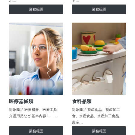
ホ…
ト…
業務範囲
業務範囲
医療器械類
食料品類
対象商品 医療機器、医療工具、
対象商品 畜産食品、畜産加工
介護用品など 基本内容 1. …
食、水産食品、水産加工食品、
農産…
業務範囲
業務範囲