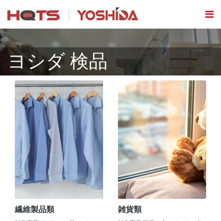
ヨシダ 検品
繊維製品類
雑貨類