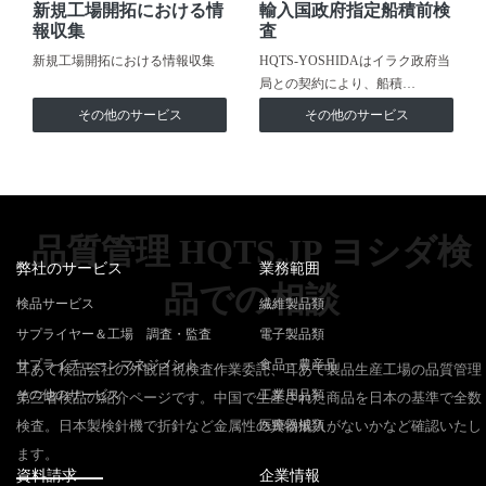
新規工場開拓における情
輸入国政府指定船積前検
報収集
査
新規工場開拓における情報収集
HQTS-YOSHIDAはイラク政府当
局との契約により、船積…
その他のサービス
その他のサービス
品質管理 HQTS.JP ヨシダ検
弊社のサービス
業務範囲
品での相談
検品サービス
繊維製品類
サプライヤー＆工場 調査・監査
電子製品類
サプライチェーンマネジメント
食品・農産品
耳あて検品会社の外観目視検査作業委託、耳あて製品生産工場の品質管理
その他のサービス
工業用品類
第三者検品の紹介ページです。中国で生産された商品を日本の基準で全数
検査。日本製検針機で折針など金属性の異物混入がないかなど確認いたし
医療器械類
ます。
資料請求
企業情報