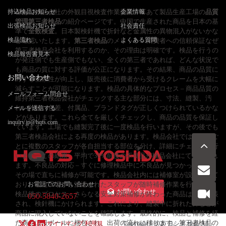
持込検品お知らせ
耳あて検品会社の外観目視検査作業委託、耳あて製品生産工場の
企業情報
品質
管理
第三者検品
の紹介ページです。中国で生産された商品を日本の基
出張検品お知らせ
社会責任
準で
全数検査
。日本製検針機で折針など金属性の異物混入がないかな
検品流れ
よくある質問
ど確認いたします。
第三者検品
のメリット – 消費者への信頼保証なぜ
第三者検品会社を利用するのか、その理由は明確です。検品を行うの
検品報告書見本
が発注側でも生産側でもない、全くの第三者であれば、どんな状況で
も商品の質に対する評価が公正になります。その結果、商品の品質に
お問い合わせ
対する信頼性が向上し、販売後に消費者から受けるクレームを大幅に
減らすことが可能になります。検品の具体的なプロセス – 商品品質の
メールフォーム問合せ
維持第三者検品会社がチェックする主な部分には、寸法、縫製、汚
れ、外観、色差、付属品、ブランドタグが正しくつけられているかな
メールを送信する
どがあります。これら全てを厳しくチェックし、商品の品質を保証し
inquiry.jp@hqts.com
ています。工場でも縫製完了後に一度検品を行いますが、その後でも
第三者検品会社による再度の検品があります。検品会社では、商品ご
とに複数のスタッフが各自担当する部位を分け、詳細にチェックを行
います。この結果、平均で30%前後の不良品が検品会社にて発見され
ます。不良品の対応 – すぐに修理検品中に不良品が見つかった場合、
その場で直ちに補修が可能です。検品会社内には補修室が設けられて
おり、製造工場から派遣されたスタッフが随時補修作業を行います。
お電話でのお問い合わせ
お問い合わせ
検品後のプロセス – さらなる安全対策補修が終わった商品は個別包装
050-5840-2657
され、検針機にかけられます。これにより、縫製中に折れた針などが
商品に混入していないことを確認します。最終的に、検品と補修を経
た商品は段ボールに梱包され、出荷の流れに移ります。第三者検品の
サイトマップ
利用規
Copyright ©2026
ヨシダ 検品
All