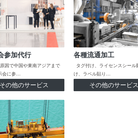
会参加代行
各種流通加工
原因で中国や東南アジアまで
タグ付け、ライセンスシール
示会に参…
け、ラベル貼り…
その他のサービス
その他のサービ