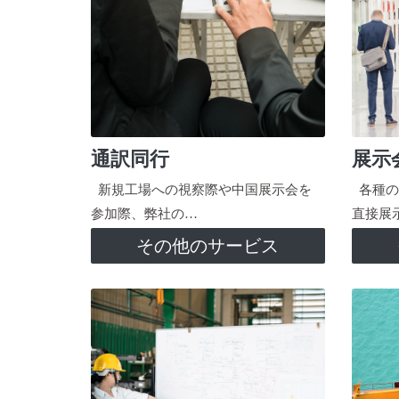
通訳同行
展示
新規工場への視察際や中国展示会を
各種の
参加際、弊社の…
直接展
その他のサービス