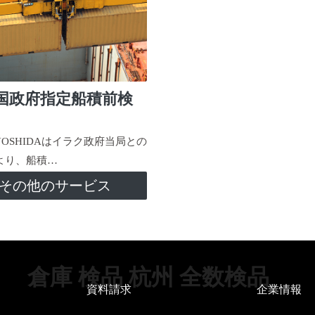
国政府指定船積前検
-YOSHIDAはイラク政府当局との
より、船積…
その他のサービス
倉庫 検品 杭州 全数検品
資料請求
企業情報