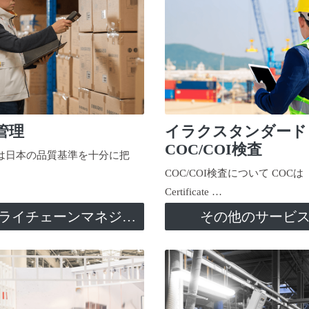
管理
イラクスタンダード
COC/COI検査
日本の品質基準を十分に把
COC/COI検査について COCは
Certificate …
サプライチェーンマネジメント
その他のサービ