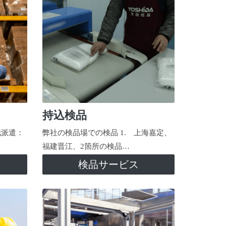
持込検品
地派遣：
弊社の検品場での検品 1. 上海嘉定、
福建晋江、2箇所の検品…
検品サービス