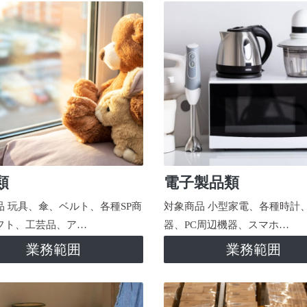
類
電子製品類
品 玩具、傘、ベルト、各種SP商
対象商品 小型家電、各種時計
フト、工芸品、ア…
器、PC周辺機器、スマホ…
業務範囲
業務範囲