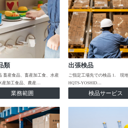
品類
出張検品
品 畜産食品、畜産加工食、水産
ご指定工場先での検品 1. 現
水産加工食品、農産…
HQTS-YOSHID…
業務範囲
検品サービス