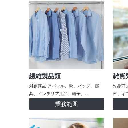
繊維製品類
雑貨
対象商品 アパレル、靴、バッグ、寝
対象商
具、インテリア用品、帽子、…
材、ギ
業務範囲