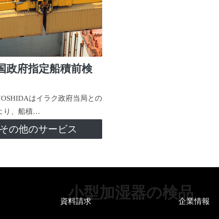
国政府指定船積前検
-YOSHIDAはイラク政府当局との
より、船積…
その他のサービス
小型加湿器の検品
資料請求
企業情報