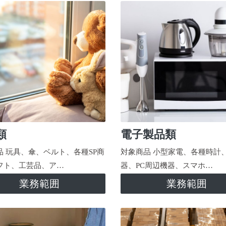
類
電子製品類
品 玩具、傘、ベルト、各種SP商
対象商品 小型家電、各種時計
フト、工芸品、ア…
器、PC周辺機器、スマホ…
業務範囲
業務範囲