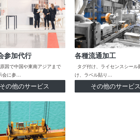
会参加代行
各種流通加工
原因で中国や東南アジアまで
タグ付け、ライセンスシール
示会に参…
け、ラベル貼り…
その他のサービス
その他のサービ