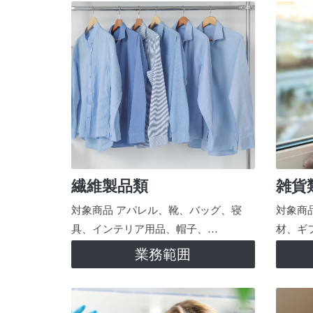
繊維製品類
雑貨
対象商品 アパレル、靴、バッグ、寝
対象商
具、インテリア用品、帽子、…
材、ギ
業務範囲