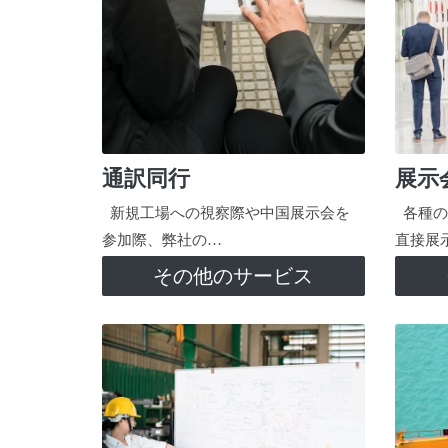
通訳同行
展示
新規工場への視察際や中国展示会を
各種の
参加際、弊社の…
直接展
その他のサービス