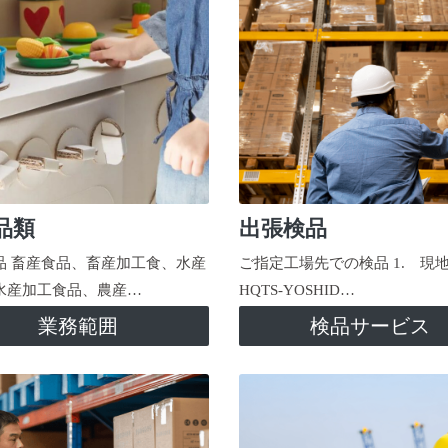
品類
出張検品
品 畜産食品、畜産加工食、水産
ご指定工場先での検品 1. 現
水産加工食品、農産…
HQTS-YOSHID…
業務範囲
検品サービス