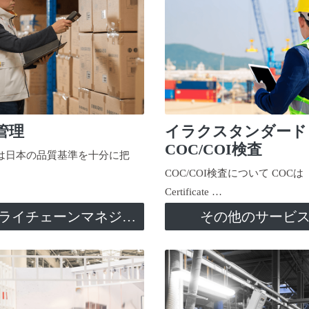
管理
イラクスタンダード
COC/COI検査
日本の品質基準を十分に把
COC/COI検査について COCは
Certificate …
サプライチェーンマネジメント
その他のサービ