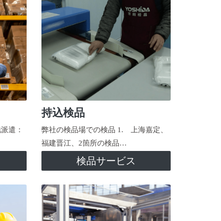
持込検品
地派遣：
弊社の検品場での検品 1. 上海嘉定、
福建晋江、2箇所の検品…
検品サービス