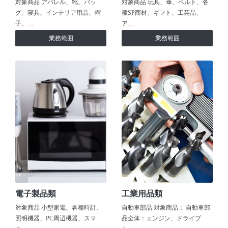
対象商品 アパレル、靴、バッ
対象商品 玩具、傘、ベルト、各
グ、寝具、インテリア用品、帽
種SP商材、ギフト、工芸品、
子、…
ア…
業務範囲
業務範囲
電子製品類
工業用品類
対象商品 小型家電、各種時計、
自動車部品 対象商品： 自動車部
照明機器、PC周辺機器、スマ
品全体：エンジン、ドライブ