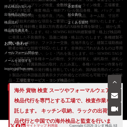
ーする。サンプリング検査、
全数検査
、オンライン検査、工場審査、
持込検品お知らせ
企業情報
コンテナ監督、検査 検品・検針アパレル製品各種、靴、バッグ、雑
出張検品お知らせ
社会責任
貨等の縫製不良・生地不良、汚れ、傷、付属品、ネーム類、寸法不
良、後始末の細かな項目をご要望に応じて検品・検針いたします。ハ
検品流れ
よくある質問
シマ社製 検針機と最新2方向透過式のX線検査機を駆使し、細かな異
検品報告書見本
物も発見いたします。02 – SEWING REPAIR縫製修理・格上げ検品時
に発見した不良個所を、迅速に補修・格上げいたします。各種縫製不
良の修理、釦付け、ファスナー交換、生地不良など、縫製工場勤務経
お問い合わせ
験者が確かな技術で対応いたします。全体的に汚れがあるものは専用
メールフォーム問合せ
機と専用薬剤を使い、シミ・汚れを落とします。03 – SEWING TAGタ
グ・付属品取付各種ネームの取付、タグの付替え、値札取付、値札シ
メールを送信する
ール貼り、付属装飾品の取付、たたみ直し、各種パッケージ作業を行
inquiry.jp@hqts.com
います。品質表示発行機を所有しているため、国内販売用のインポー
ト製品の日本語版品質表示タグの作成などの対応も可能です。中国検
品・
工場監査サービス
–
ヨシダ検品
会社
海外 貨物 検査 スーツやフォーマルウェアの
検品代行
を専門とする工場で、検査作業を委
お電話でのお問い合わせ
お問い合わせ
050-5840-2657
託します。 キッチン収納、ラックの出荷前検
品代行と中国での海外検品と監査を行いま
サイトマップ
利用規
Copyright ©2026
ヨシダ 検品
All