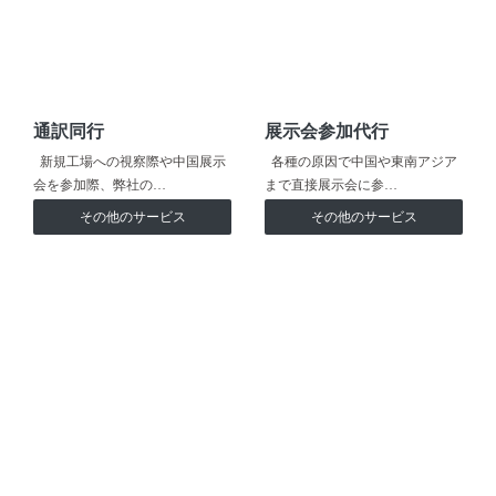
通訳同行
展示会参加代行
新規工場への視察際や中国展示
各種の原因で中国や東南アジア
会を参加際、弊社の…
まで直接展示会に参…
その他のサービス
その他のサービス