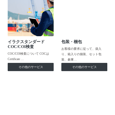
イラクスタンダード
包装・梱包
COC/COI検査
お客様の要求に従って、袋入
COC/COI検査について COCは
り、箱入りの個装、セット包
Certificate …
装、倉庫…
その他のサービス
その他のサービス