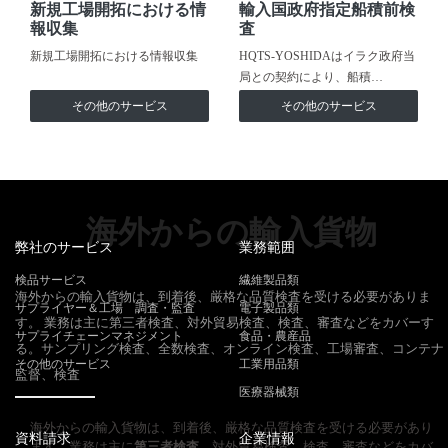
新規工場開拓における情
輸入国政府指定船積前検
報収集
査
新規工場開拓における情報収集
HQTS-YOSHIDAはイラク政府当
局との契約により、船積…
その他のサービス
その他のサービス
海外からの輸入貨物
弊社のサービス
業務範囲
検品サービス
繊維製品類
海外からの輸入貨物は、到着後、厳格な品質検査を受ける必要がありま
サプライヤー＆工場 調査・監査
電子製品類
す。 業務は主に第三者検査、対外貿易検査、検査、審査などをカバーす
サプライチェーンマネジメント
食品・農産品
る。サンプリング検査、全数検査、オンライン検査、工場審査、コンテナ
その他のサービス
工業用品類
監督、検査
医療器械類
海外からの輸入貨物は、到着後、厳格な品質検査を受ける必要があり
資料請求
企業情報
ます。業務は主に
第三者検査
、対外貿易検査、検査、審査などをカバ