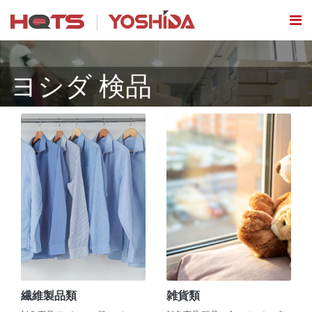
ヨシダ 検品
繊維製品類
雑貨類