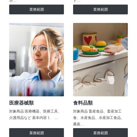
ホ…
ト…
業務範囲
業務範囲
医療器械類
食料品類
対象商品 医療機器、医療工具、
対象商品 畜産食品、畜産加工
介護用品など 基本内容 1. …
食、水産食品、水産加工食品、
農産…
業務範囲
業務範囲