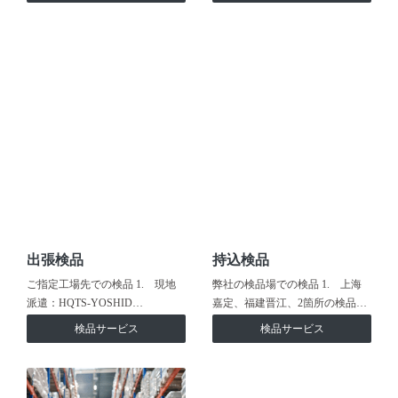
出張検品
持込検品
ご指定工場先での検品 1. 現地
弊社の検品場での検品 1. 上海
派遣：HQTS-YOSHID…
嘉定、福建晋江、2箇所の検品…
検品サービス
検品サービス