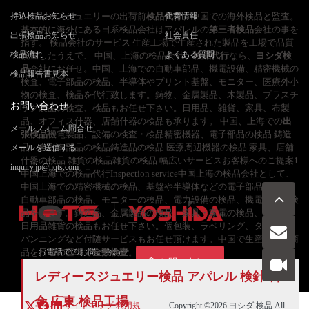
持込検品お知らせ
レディースジュエリーの出荷前
検品代行
企業情報
、中国での海外検品と監査。
基本的に海外にある日系検品会社はアパレルの
第三者検品
会社の事を
出張検品お知らせ
社会責任
指す。 検品会社のサービス 生産工場で生産された製品を工場で品質
検品流れ
よくある質問
検査したうえで、 中国、上海の検品会社、
検品代行
なら、
ヨシダ検
品
会社にお任せ。中国、上海での自動車部品、機電設備、精密機械の
検品報告書見本
検査、電子部品の検品、半導体やプリント基盤、モニター、医療外小
物の検査、検品を代行致します。鋳物、金属製品、木製品、プラスチ
お問い合わせ
ック製品の検査、検品もお任せ下さい。日用品、雑貨、家具、布製
品、オフィス什器、店舗什器の検品も承ります。 中国、上海での
出
メールフォーム問合せ
張検品
機電製品、設備の検査・検品精密機器、電子部品の検品 鋳造
品、自動車部品の検品鋳造品の検品 医療周辺機器の検品 家具、店舗
メールを送信する
什器の検品 雑貨の検品雑貨の検品 幅広いサービスお客様へのご提案1
inquiry.jp@hqts.com
中国上海での検品代行Inspection service中国上海の検品会社として、
中国上海での精密機械の検品、基盤や半導体などの電子部品の検品、
自動車部品の検品、モニターの検品、電力設備の検品、機電製品の検
品をします。鋳造品、金属製品の検品、家具・家電の検品、布製品、
日用品雑貨の検品もお任せ下さい。個包装、ラベリング、タグ付け、
バンニングなど付随サービスもお任せ頂けます。中国で生産された商
品を日本の基準で
お電話でのお問い合わせ
全数検査
。
お問い合わせ
050-5840-2657
レディースジュエリー検品 アパレル 検針 料
金 広東 検品工場
サイトマップ
利用規
Copyright ©2026
ヨシダ 検品
All