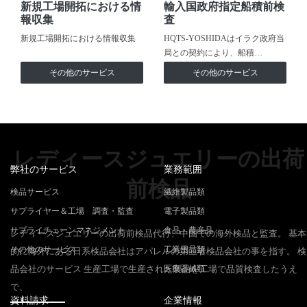
新規工場開拓における情
輸入国政府指定船積前検
報収集
査
新規工場開拓における情報収集
HQTS-YOSHIDAはイラク政府当
局との契約により、船積…
その他のサービス
その他のサービス
レディースジュエリーの出荷
弊社のサービス
業務範囲
前検品
検品サービス
繊維製品類
サプライヤー＆工場 調査・監査
電子製品類
サプライチェーンマネジメント
食品・農産品
レディースジュエリーの出荷前検品代行、中国での海外検品と監査。 基本
その他のサービス
工業用品類
的に海外にある日系検品会社はアパレルの第三者検品会社の事を指す。 検
品会社のサービス 生産工場で生産された製品を工場で品質検査したうえ
医療器械類
で、
資料請求
企業情報