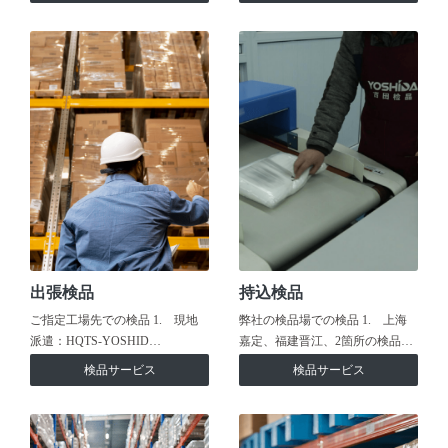
出張検品
持込検品
ご指定工場先での検品 1. 現地
弊社の検品場での検品 1. 上海
派遣：HQTS-YOSHID…
嘉定、福建晋江、2箇所の検品…
検品サービス
検品サービス