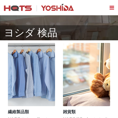
ヨシダ 検品
繊維製品類
雑貨類