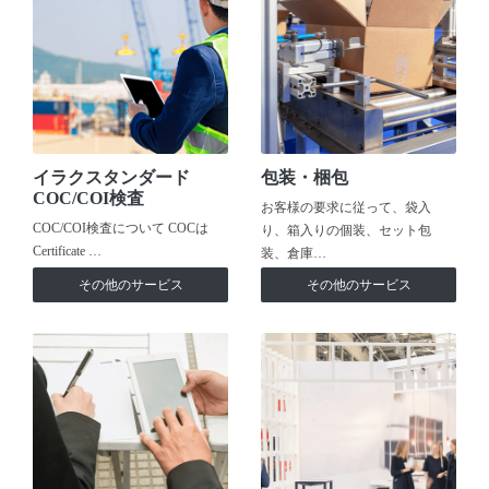
イラクスタンダード
包装・梱包
COC/COI検査
お客様の要求に従って、袋入
COC/COI検査について COCは
り、箱入りの個装、セット包
Certificate …
装、倉庫…
その他のサービス
その他のサービス