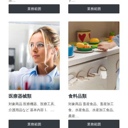
ホ…
ト…
業務範囲
業務範囲
医療器械類
食料品類
対象商品 医療機器、医療工具、
対象商品 畜産食品、畜産加工
介護用品など 基本内容 1. …
食、水産食品、水産加工食品、
農産…
業務範囲
業務範囲