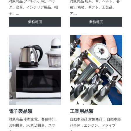
対象商品 アパレル、靴、バッ
対象商品 玩具、傘、ベルト、各
グ、寝具、インテリア用品、帽
種SP商材、ギフト、工芸品、
子、…
ア…
業務範囲
業務範囲
電子製品類
工業用品類
対象商品 小型家電、各種時計、
自動車部品 対象商品： 自動車部
照明機器、PC周辺機器、スマ
品全体：エンジン、ドライブ