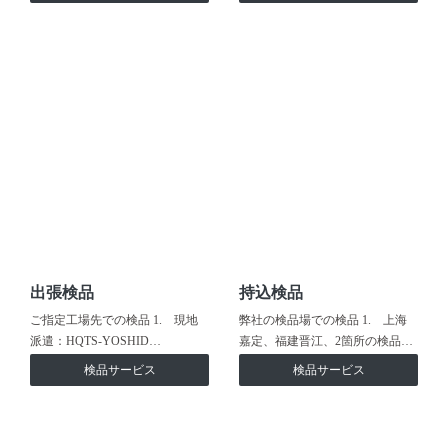
出張検品
持込検品
ご指定工場先での検品 1. 現地
弊社の検品場での検品 1. 上海
派遣：HQTS-YOSHID…
嘉定、福建晋江、2箇所の検品…
検品サービス
検品サービス