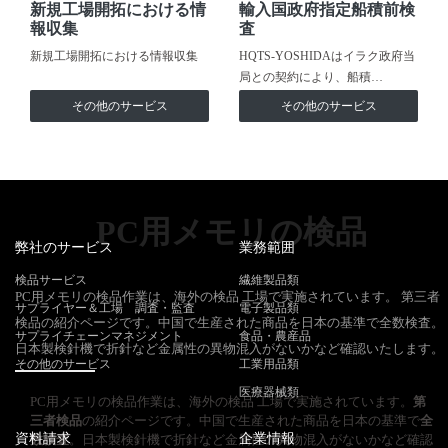
新規工場開拓における情
輸入国政府指定船積前検
報収集
査
新規工場開拓における情報収集
HQTS-YOSHIDAはイラク政府当
局との契約により、船積…
その他のサービス
その他のサービス
PC用メモリの検品
弊社のサービス
業務範囲
検品サービス
繊維製品類
PC用メモリの検品作業は、海外の検品 工場で実施されています。 第三者
サプライヤー＆工場 調査・監査
電子製品類
検品の紹介ページです。中国で生産された商品を日本の基準で全数検査。
サプライチェーンマネジメント
食品・農産品
日本製検針機で折針など金属性の異物混入がないかなど確認いたします。
その他のサービス
工業用品類
医療器械類
PC用メモリの検品作業は、海外の検品 工場で実施されています。
第
三者検品
の紹介ページです。中国で生産された商品を日本の基準で
全
資料請求
企業情報
数検査
。日本製検針機で折針など金属性の異物混入がないかなど確認