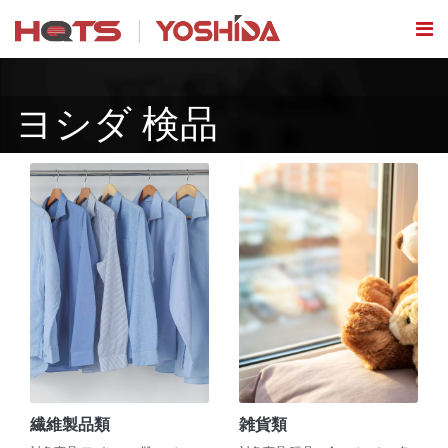
ヨシダ 検品
繊維製品類
雑貨類