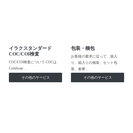
イラクスタンダード
包装・梱包
COC/COI検査
お客様の要求に従って、袋入
COC/COI検査について COCは
り、箱入りの個装、セット包
Certificate …
装、倉庫…
その他のサービス
その他のサービス