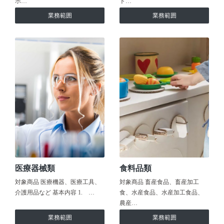
ホ…
ト…
業務範囲
業務範囲
医療器械類
食料品類
対象商品 医療機器、医療工具、
対象商品 畜産食品、畜産加工
介護用品など 基本内容 1. …
食、水産食品、水産加工食品、
農産…
業務範囲
業務範囲