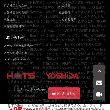
いたします。全数検査顧客はオーダーの全製品の質量を確保するた
持込検品お知らせ
企業情報
め、全部の製品を100％検査する、梱包する前或は梱包した後顧客の
要求により毎製品の外観、製造手工、功能、安全性及び梱包を検査す
出張検品お知らせ
社会責任
る、不良品を抽出し、箱入れの毎製品は要求に合うことを確保する。
検品流れ
よくある質問
全数検査とは生産工場に出張して全ての製品を検査すること、即ち
出
張検品
、出差全数検査です。一．検品依頼の数量、時間、検査標準等
検品報告書見本
に基づいて、検査QCの人数を決めて、お客様指定の時間範囲内、指
定された場所（生産工場）に出張します。そして、工場から検品場所
お問い合わせ
を提供し、検品基準に準じて、製品を全て検品します。検品後で、工
場の作業員は良品を梱包します。一方、検品QCの梱包過程を監督す
メールフォーム問合せ
るとともに、異物混入或いは不良品混入防止するため、それから梱包
メールを送信する
方法と数量を確認します。それとも、検品後良品は検品会社の手配人
員に包装を完成されます。問題なけらば、カートンに封印を付け、合
inquiry.jp@hqts.com
格印鑑を押します。二．製品の品質、納期を守るために、QCは生産
工場に派遣して、現場で品質異常状況があれば、すぐ生産工程に原因
調査、対策作成、実施、改善、処理ができます。また、問題からもけ
る損失を下げられます。三．検品後良品に異物混入或いは不良品混入
を防止するために、検品と梱包を同時にやらなければならない。特
に、退勤する前に検品後の良品を全てカートンに入れることが必要で
お電話でのお問い合わせ
す。工場は不良を混入して箱に入って防止します。四．適当商品タイ
お問い合わせ
050-5840-2657
プと要求1 納期が厳しい。2 プラスチック製品、玩具、 服装、シュウ
ズ、傘等3 輸送に隠れた問題のある商品が存在する。4 お客様の最初
合作の生産工場5 検品場所と設備などが提供できる。五．フィードバ
サイトマップ
利用規
Copyright ©2026
ヨシダ 検品
All
ック資料1 《
全数検品
報告書》2 関連写真（商品、不良品、包装、異