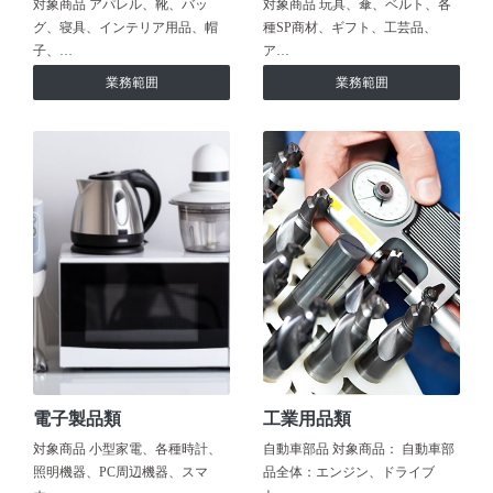
対象商品 アパレル、靴、バッ
対象商品 玩具、傘、ベルト、各
グ、寝具、インテリア用品、帽
種SP商材、ギフト、工芸品、
子、…
ア…
業務範囲
業務範囲
電子製品類
工業用品類
対象商品 小型家電、各種時計、
自動車部品 対象商品： 自動車部
照明機器、PC周辺機器、スマ
品全体：エンジン、ドライブ