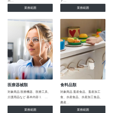
ホ…
ト…
業務範囲
業務範囲
医療器械類
食料品類
対象商品 医療機器、医療工具、
対象商品 畜産食品、畜産加工
介護用品など 基本内容 1. …
食、水産食品、水産加工食品、
農産…
業務範囲
業務範囲