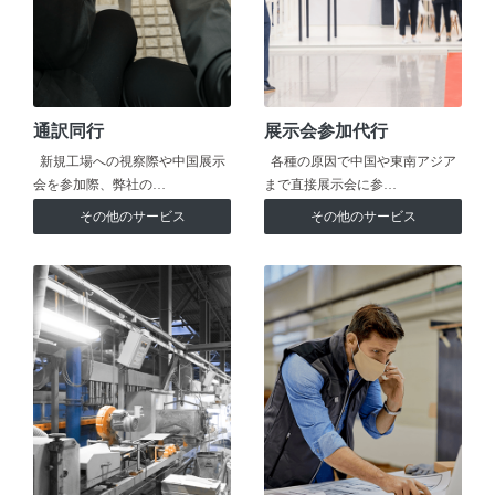
通訳同行
展示会参加代行
新規工場への視察際や中国展示
各種の原因で中国や東南アジア
会を参加際、弊社の…
まで直接展示会に参…
その他のサービス
その他のサービス