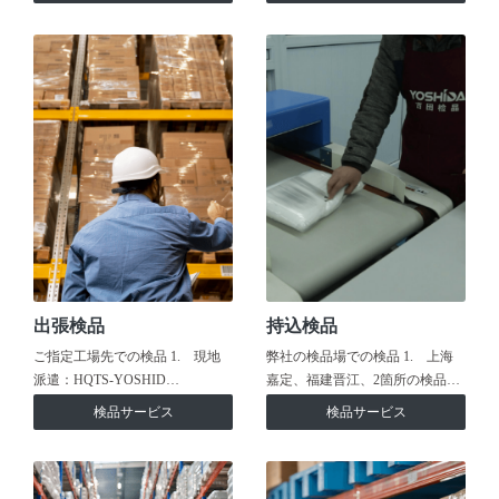
出張検品
持込検品
ご指定工場先での検品 1. 現地
弊社の検品場での検品 1. 上海
派遣：HQTS-YOSHID…
嘉定、福建晋江、2箇所の検品…
検品サービス
検品サービス