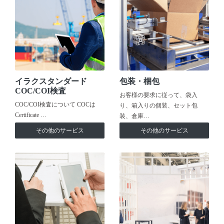
イラクスタンダード
包装・梱包
COC/COI検査
お客様の要求に従って、袋入
COC/COI検査について COCは
り、箱入りの個装、セット包
Certificate …
装、倉庫…
その他のサービス
その他のサービス