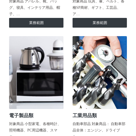
対象商品 アパレル、靴、バッ
対象商品 玩具、傘、ベルト、各
グ、寝具、インテリア用品、帽
種SP商材、ギフト、工芸品、
子、…
ア…
業務範囲
業務範囲
電子製品類
工業用品類
対象商品 小型家電、各種時計、
自動車部品 対象商品： 自動車部
照明機器、PC周辺機器、スマ
品全体：エンジン、ドライブ