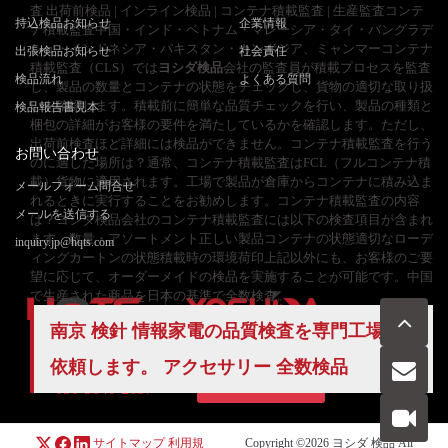
査 出荷前検品 | インライン検品 | コンテナ積載監査 | 生産監査コンテ
持込検品お知らせ
企業情報
ナ積載監査中国・インド・ベトナム・マレーシア・タイ・バングラデ
シュ・インドネシア・パキスタン・カンボジア、ミャンマーコンテナ
出張検品お知らせ
社会責任
積載監査（CLS）では
ヨシダ検品
会社の監査員が積載プロセスを監査
検品流れ
よくある質問
し、製品の数量とコンテナの状態をチェックし、貨物の適切な取り扱
いを確認します。積載前に簡単な品質チェックを行い、製品の種類と
検品報告書見本
梱包の詳細がお客様の要件を満たしているかを確認します。ただし、
出荷前検査ほど詳細には検品ができません。コンテナ積載監査を行う
お問い合わせ
のに適した場所は？通常、コンテナ積載監査はFCL（フルコンテナ積
載）貨物に適用されます。工場で製品が倉庫からコンテナに積み込ま
メールフォーム問合せ
れるときに実行することをお勧めします。コンテナ積載監査の内容
メールを送信する
は？ヨシダ検品会社のコンテナ積載監査には以下の検査項目が含まれ
ます。数量・アソートメント正しい製品コンテナの状態適切なローデ
inquiry.jp@hqts.com
ィングカートンの状態積載時の環境荷印上記以外にも、お客様のご要
望に応じて、オーダーメイドの検品を実施することが可能です。中国
で生産された商品を日本の基準で全数検査。
南京 検針 情報家電の品質検査を専門工場に
依頼します。 アクセサリー
全数検品
お電話でのお問い合わせ
お問い合わせ
050-5840-2657
サイトマップ
利用規
Copyright ©2026
ヨシダ 検品
All