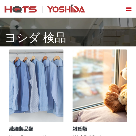
ヨシダ 検品
繊維製品類
雑貨類