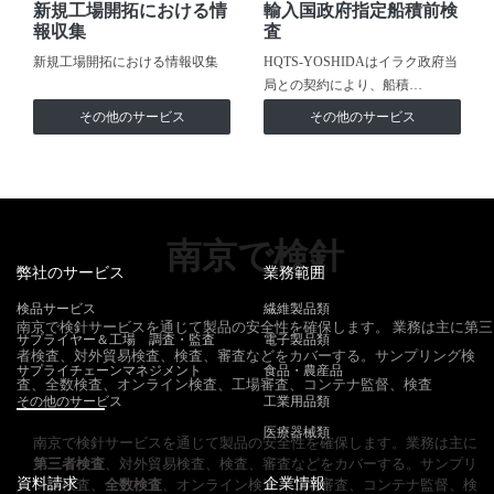
新規工場開拓における情
輸入国政府指定船積前検
報収集
査
新規工場開拓における情報収集
HQTS-YOSHIDAはイラク政府当
局との契約により、船積…
その他のサービス
その他のサービス
南京で検針
弊社のサービス
業務範囲
検品サービス
繊維製品類
南京で検針サービスを通じて製品の安全性を確保します。 業務は主に第三
サプライヤー＆工場 調査・監査
電子製品類
者検査、対外貿易検査、検査、審査などをカバーする。サンプリング検
サプライチェーンマネジメント
食品・農産品
査、全数検査、オンライン検査、工場審査、コンテナ監督、検査
その他のサービス
工業用品類
医療器械類
南京で検針サービスを通じて製品の安全性を確保します。業務は主に
第三者検査
、対外貿易検査、検査、審査などをカバーする。サンプリ
資料請求
企業情報
ング検査、
全数検査
、オンライン検査、工場審査、コンテナ監督、検