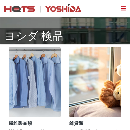
ヨシダ 検品
繊維製品類
雑貨類