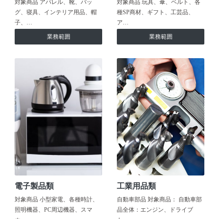
対象商品 アパレル、靴、バッ
対象商品 玩具、傘、ベルト、各
グ、寝具、インテリア用品、帽
種SP商材、ギフト、工芸品、
子、…
ア…
業務範囲
業務範囲
電子製品類
工業用品類
対象商品 小型家電、各種時計、
自動車部品 対象商品： 自動車部
照明機器、PC周辺機器、スマ
品全体：エンジン、ドライブ