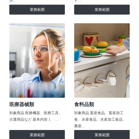
ホ…
ト…
業務範囲
業務範囲
医療器械類
食料品類
対象商品 医療機器、医療工具、
対象商品 畜産食品、畜産加工
介護用品など 基本内容 1. …
食、水産食品、水産加工食品、
農産…
業務範囲
業務範囲