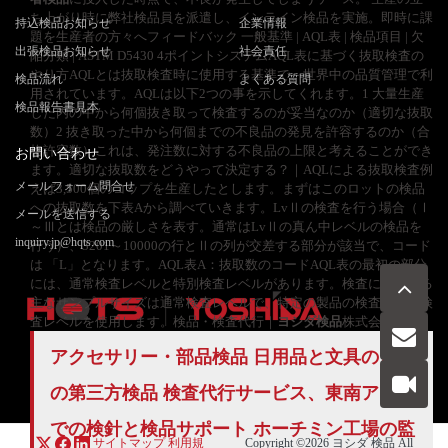
ち上がり時に弊社検品員を派遣し、インライン検品を実施。即時に課
持込検品お知らせ
企業情報
題を生産者の方々へフィードバック 一般基準 | AQL表 | 検品項目 | 欠
出張検品お知らせ
社会責任
陥分類 | ASTM D5430 4ポイントシステムAQL表に基づく抜取検査の
やり方AQLとは抜取検査時に使用する基準で、世界中の品質管理で利
検品流れ
よくある質問
用されています。AQLは以下2つの事を示してくれます。1 大量生産
検品報告書見本
した内の中から何個抜き取って検査するのが妥当なのか（適切な抜取
数）2 抜き取った中から何個までの不良品の発見を許容するのか（合
格許容数）これは、発注数に対する不良品の上限と考えることができ
お問い合わせ
ます。適切な抜取数をどうやって決定する？｜AQLによる抜取検査例
メールフォーム問合せ
えば3,500個のコップを生産したとします。まずはこのロットの検品
への抜取数を下表Aから調べていきます。LvⅡの検査を行う場合（Ⅰ
メールを送信する
～Ⅲとは検品の厳しさを表す。通常はLvⅡの真ん中レベルの検品を
inquiry.jp@hqts.com
行う）、3201～10000の行とⅡの列が交差する部分が該当で、コード
は 「L」となります。AQL表A：抜取数のコードAQL表の最初の部分
には、通常検査レベルと特別検査レベルがあります。検査に使用する
主なサンプルサイズは通常検査レベルで、特定の製品の検査は特別検
査レベルを使用します。検品・検査代行｜
ヨシダ検品
株式会社
アクセサリー・部品検品 日用品と文具のため
お電話でのお問い合わせ
お問い合わせ
050-5840-2657
の第三方検品 検査代行サービス、東南アジア
での検針と検品サポート ホーチミン工場の監
サイトマップ
利用規
Copyright ©2026
ヨシダ 検品
All