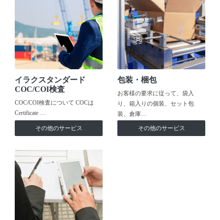
イラクスタンダード
包装・梱包
COC/COI検査
お客様の要求に従って、袋入
COC/COI検査について COCは
り、箱入りの個装、セット包
Certificate …
装、倉庫…
その他のサービス
その他のサービス