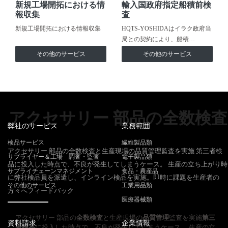
新規工場開拓における情
輸入国政府指定船積前検
報収集
査
新規工場開拓における情報収集
HQTS-YOSHIDAはイラク政府当
局との契約により、船積…
その他のサービス
その他のサービス
アクセサリー 部品の全数検査
弊社のサービス
業務範囲
検品サービス
繊維製品類
アクセサリー 部品の全数検査と生産現場の品質管理監査を実施 第三者検
サプライヤー＆工場 調査・監査
電子製品類
品に投入した時点で、不良が発生してしまうケース。 生産の立ち上がり時
サプライチェーンマネジメント
食品・農産品
に弊社検品員を派遣し、インライン検品を実施。即時に課題を生産者の
その他のサービス
工業用品類
方々へフィードバック
医療器械類
アクセサリー 部品の
全数検査
と生産現場の
品質管理
監査を実施
第三
資料請求
企業情報
者検品
に投入した時点で、不良が発生してしまうケース。 生産の立