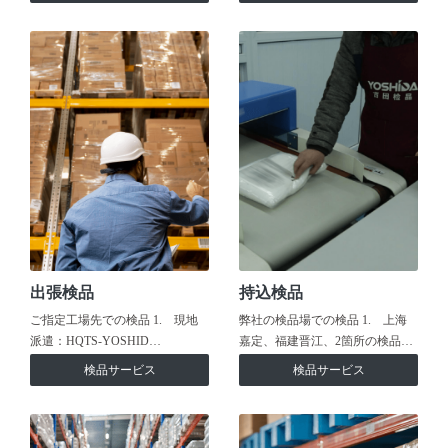
出張検品
持込検品
ご指定工場先での検品 1. 現地
弊社の検品場での検品 1. 上海
派遣：HQTS-YOSHID…
嘉定、福建晋江、2箇所の検品…
検品サービス
検品サービス