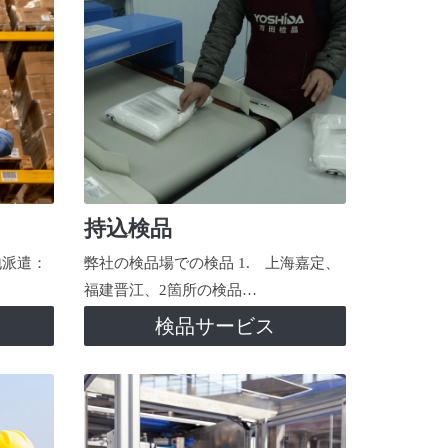
持込検品
地派遣：
弊社の検品場での検品 1. 上海嘉定、
福建晋江、2箇所の検品…
検品サービス