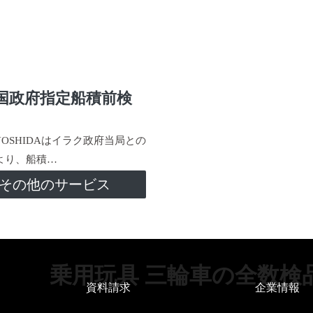
国政府指定船積前検
-YOSHIDAはイラク政府当局との
より、船積…
その他のサービス
乗用玩具 三輪車の全数検
資料請求
企業情報