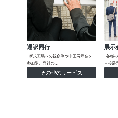
通訳同行
展示
新規工場への視察際や中国展示会を
各種の
参加際、弊社の…
直接展
その他のサービス