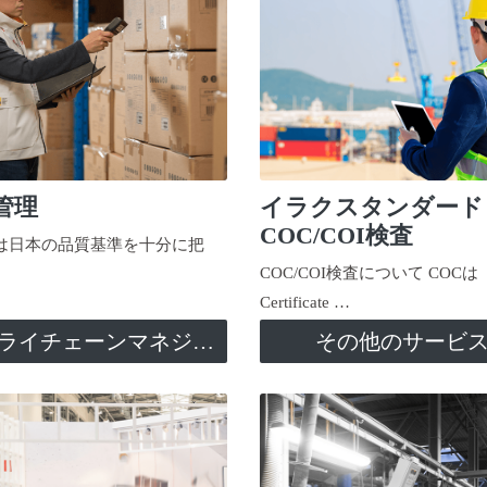
管理
イラクスタンダード
COC/COI検査
日本の品質基準を十分に把
COC/COI検査について COCは
Certificate …
サプライチェーンマネジメント
その他のサービ