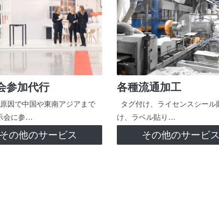
会参加代行
各種流通加工
原因で中国や東南アジアまで
タグ付け、ライセンスシール
示会に参…
け、ラベル貼り…
その他のサービス
その他のサービ