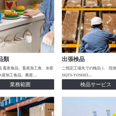
品類
出張検品
品 畜産食品、畜産加工食、水産
ご指定工場先での検品 1. 現
水産加工食品、農産…
HQTS-YOSHID…
業務範囲
検品サービス