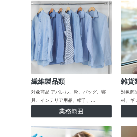
繊維製品類
雑貨
対象商品 アパレル、靴、バッグ、寝
対象商
具、インテリア用品、帽子、…
材、ギ
業務範囲