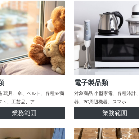
類
電子製品類
品 玩具、傘、ベルト、各種SP商
対象商品 小型家電、各種時計
フト、工芸品、ア…
器、PC周辺機器、スマホ…
業務範囲
業務範囲