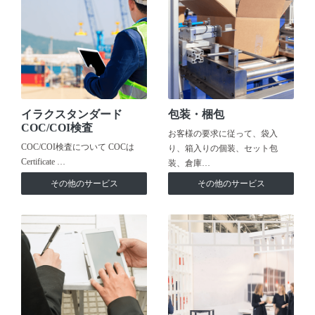
イラクスタンダード
包装・梱包
COC/COI検査
お客様の要求に従って、袋入
COC/COI検査について COCは
り、箱入りの個装、セット包
Certificate …
装、倉庫…
その他のサービス
その他のサービス