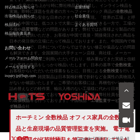
ス。 生産の立ち上がり時に弊社検品員を派遣し、インライン検品を
持込検品お知らせ
企業情報
実施。即時に課題を生産者の方々へフィードバック 商品の
全数検品
出張検品お知らせ
社会責任
第三者検品安心安全な日本のクオリティを実現。「世界の工場」と呼
ばれる中国では、低コストで大量に商品が製作できる一方で、工場の
検品流れ
よくある質問
不備や
品質管理
などの問題があります。弊社ではお客様より製品の仕
検品報告書見本
様書をご提供いただき、お客様が中国で直接・間接発注された商品を
日本の発注側の立場にたって検品しております。また、中国国内で検
品することで、日本についてからではできない修正や返品などの問題
お問い合わせ
も解決できます。全国展開の大手チェーン店様、商社様、メーカー
メールフォーム問合せ
様、問屋様などにご利用いただいており、積み重ねてきた実績と信頼
でお客様の商品をしっかり検品いたします。日本の基準で
全数検査
。
メールを送信する
お客様からいただいた仕様書をもとに、目視による
全数検査
を行いま
inquiry.jp@hqts.com
す。アパレル・雑貨製品は日本製検針機で折針など金属性の異物混入
がないか確認いたします。ご希望のお客様には、再梱包やパッケージ
詰め替えなどの軽作業、輸出入権のない工場様に代わり日本への配送
など輸出処理も承っております。お客様の工場に弊社社員を派遣して
の
出張検品
等も行っております。中国検品・
工場監査サービス
–
ヨシ
ダ検品
会社
お電話でのお問い合わせ
ホーチミン 全数検品 オフィス家具の全数検
お問い合わせ
050-5840-2657
品と生産現場の品質管理監査を実施。 電子電
サイトマップ
利用規
Copyright ©2026
ヨシダ 検品
All
器製品の出荷前検品を第三者に依頼していま