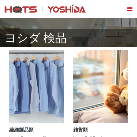
ヨシダ 検品
繊維製品類
雑貨類