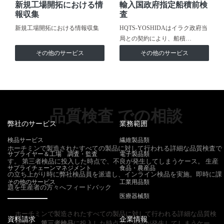
新規工場開拓における情
輸入国政府指定船積前検
報収集
査
新規工場開拓における情報収集
HQTS-YOSHIDAはイラク政府当
局との契約により、船積…
その他のサービス
その他のサービス
品質検査 での相談
弊社のサービス
業務範囲
検品サービス
繊維製品類
ホーチミンで製造されたすべての製品に対して行われる詳細な品質検査で
サプライヤー＆工場 調査・監査
電子製品類
す。 第三者検品に投入した時点で、不良が発生してしまうケース。 生産
サプライチェーンマネジメント
食品・農産品
の立ち上がり時に弊社検品員を派遣し、インライン検品を実施。即時に課
その他のサービス
工業用品類
題を生産者の方々へフィードバック
医療器械類
ホーチミンで製造されたすべての製品に対して行われる詳細な品質検
資料請求
企業情報
査です。
第三者検品
に投入した時点で、不良が発生してしまうケー