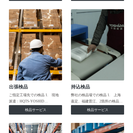
出張検品
持込検品
ご指定工場先での検品 1. 現地
弊社の検品場での検品 1. 上海
派遣：HQTS-YOSHID…
嘉定、福建晋江、2箇所の検品…
検品サービス
検品サービス