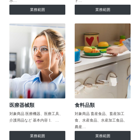
ホ…
ト…
業務範囲
業務範囲
医療器械類
食料品類
対象商品 医療機器、医療工具、
対象商品 畜産食品、畜産加工
介護用品など 基本内容 1. …
食、水産食品、水産加工食品、
農産…
業務範囲
業務範囲