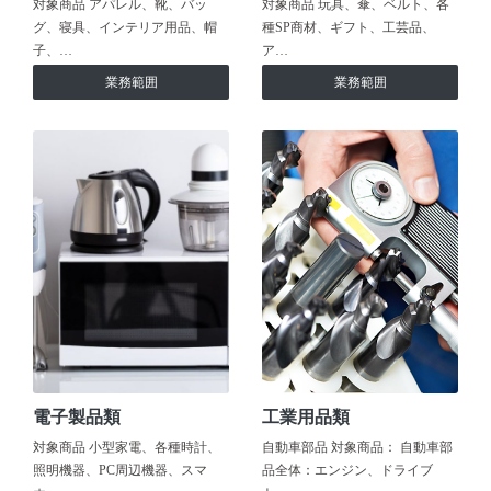
対象商品 アパレル、靴、バッ
対象商品 玩具、傘、ベルト、各
グ、寝具、インテリア用品、帽
種SP商材、ギフト、工芸品、
子、…
ア…
業務範囲
業務範囲
電子製品類
工業用品類
対象商品 小型家電、各種時計、
自動車部品 対象商品： 自動車部
照明機器、PC周辺機器、スマ
品全体：エンジン、ドライブ