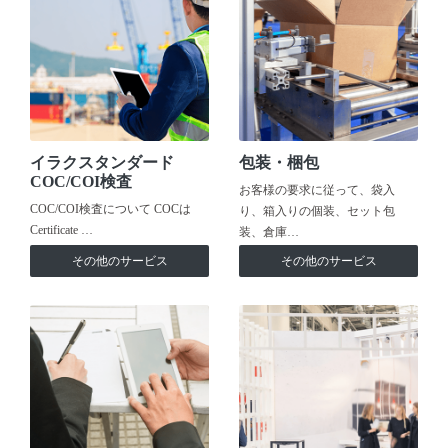
イラクスタンダード
包装・梱包
COC/COI検査
お客様の要求に従って、袋入
COC/COI検査について COCは
り、箱入りの個装、セット包
Certificate …
装、倉庫…
その他のサービス
その他のサービス