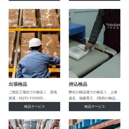
出張検品
持込検品
ご指定工場先での検品 1. 現地
弊社の検品場での検品 1. 上海
派遣：HQTS-YOSHID…
嘉定、福建晋江、2箇所の検品…
検品サービス
検品サービス