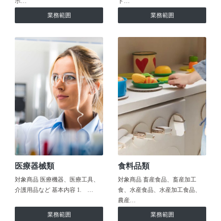
ホ…
ト…
業務範囲
業務範囲
医療器械類
食料品類
対象商品 医療機器、医療工具、
対象商品 畜産食品、畜産加工
介護用品など 基本内容 1. …
食、水産食品、水産加工食品、
農産…
業務範囲
業務範囲