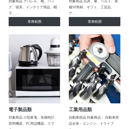
対象商品 アパレル、靴、バッ
対象商品 玩具、傘、ベルト、各
グ、寝具、インテリア用品、帽
種SP商材、ギフト、工芸品、
子、…
ア…
業務範囲
業務範囲
電子製品類
工業用品類
対象商品 小型家電、各種時計、
自動車部品 対象商品： 自動車部
照明機器、PC周辺機器、スマ
品全体：エンジン、ドライブ