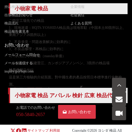
持込検品お知らせ
企業情報
小物家電 検品
出張検品お知らせ
社会責任
ご
指定工場先での検品
検品流れ
よくある質問
1、現地派遣：HQTS-YOSHIDA検品員は現地常駐（中国本土80箇所以上、
検品報告書見本
東南アジア26箇所以上）
2、不良発見・問題改善解決に効果的に
お問い合わせ
3、不良品修理・再検品に効率的に
メールフォーム問合せ
4、1人当たりの単価（manday単価）
メールを送信する
上海嘉定、福建晋江、カンボジアプノンペン、3箇所の検品場
検品代行
品代行
inquiry.jp@hqts.com
這是第三方檢驗的介紹頁面。對中國生產的產品按照日本標準進行全數檢
測。
小物家電 検品 アパレル 検針 広東 検品代行
お電話でのお問い合わせ
お問い合わせ
050-5840-2657
サイトマップ
利用規
Copyright ©2026
ヨシダ 検品
All