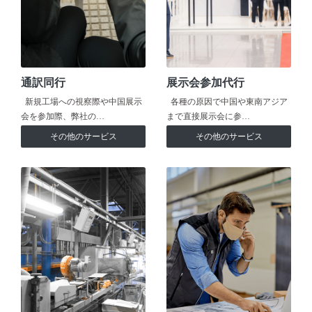
通訳同行
展示会参加代行
新規工場への視察際や中国展示
各種の原因で中国や東南アジア
会を参加際、弊社の…
まで直接展示会に参…
その他のサービス
その他のサービス