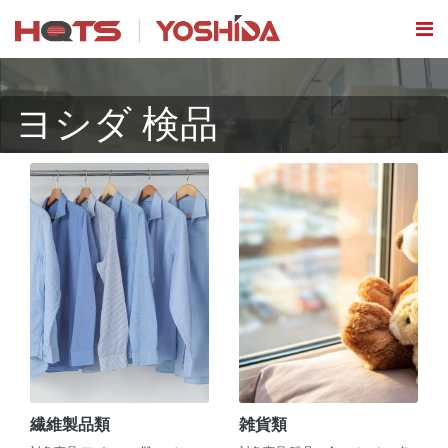
ヨシダ 検品
繊維製品類
雑貨類