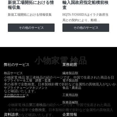
新規工場開拓における情
輸入国政府指定船積前検
報収集
査
新規工場開拓における情報収集
HQTS-YOSHIDAはイラク政府当
局との契約により、船積…
その他のサービス
その他のサービス
小物家電 検品
弊社のサービス
業務範囲
検品サービス
繊維製品類
小物家電 検品 第三者検品の紹介ページです。中国で生産された商品を日
サプライヤー＆工場 調査・監査
電子製品類
本の基準で全数検査。日本製検針機で折針など金属性の異物混入がないか
サプライチェーンマネジメント
食品・農産品
など確認いたします。
その他のサービス
工業用品類
医療器械類
小物家電 検品
第三者検品
の紹介ページです。中国で生産された商品
を日本の基準で
全数検査
。日本製検針機で折針など金属性の異物混入
資料請求
企業情報
がないかなど確認いたします。