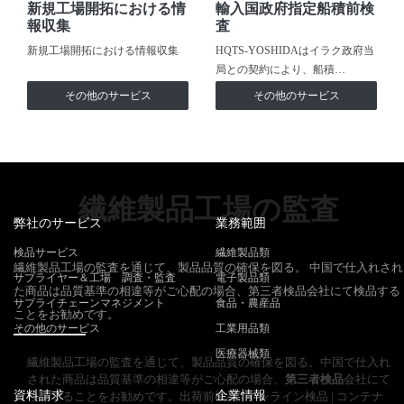
新規工場開拓における情
輸入国政府指定船積前検
報収集
査
新規工場開拓における情報収集
HQTS-YOSHIDAはイラク政府当
局との契約により、船積…
その他のサービス
その他のサービス
繊維製品工場の監査
弊社のサービス
業務範囲
検品サービス
繊維製品類
繊維製品工場の監査を通じて、製品品質の確保を図る。 中国で仕入れされ
サプライヤー＆工場 調査・監査
電子製品類
た商品は品質基準の相違等がご心配の場合、第三者検品会社にて検品する
サプライチェーンマネジメント
食品・農産品
ことをお勧めです。
その他のサービス
工業用品類
医療器械類
繊維製品工場の監査を通じて、製品品質の確保を図る。中国で仕入れ
された商品は品質基準の相違等がご心配の場合、
第三者検品
会社にて
資料請求
企業情報
検品することをお勧めです。出荷前検品 | インライン検品 | コンテナ