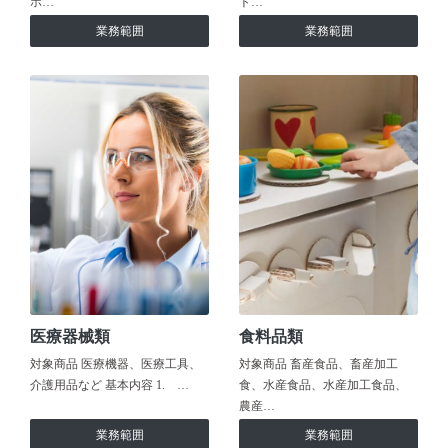
ホ…
ト…
業務範囲
業務範囲
医療器械類
食料品類
対象商品 医療機器、医療工具、
対象商品 畜産食品、畜産加工
介護用品など 基本内容 1. …
食、水産食品、水産加工食品、
農産…
業務範囲
業務範囲