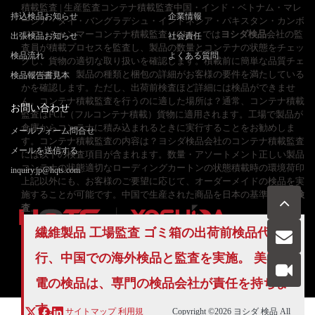
積載監査 | 生産監査コンテナ積載監査中国・インド・ベトナム・マレ
持込検品お知らせ
企業情報
ーシア・タイ・バングラデシュ・インドネシア・パキスタン・カンボ
ジア、ミャンマーコンテナ積載監査（CLS）では
ヨシダ検品
会社の監
出張検品お知らせ
社会責任
査員が積載プロセスを監査し、製品の数量とコンテナの状態をチェッ
検品流れ
よくある質問
クし、貨物の適切な取り扱いを確認します。積載前に簡単な品質チェ
ックを行い、製品の種類と梱包の詳細がお客様の要件を満たしている
検品報告書見本
かを確認します。ただし、出荷前検査ほど詳細には検品ができませ
ん。コンテナ積載監査を行うのに適した場所は？通常、コンテナ積載
お問い合わせ
監査はFCL（フルコンテナ積載）貨物に適用されます。工場で製品が
倉庫からコンテナに積み込まれるときに実行することをお勧めしま
メールフォーム問合せ
す。コンテナ積載監査の内容は？ヨシダ検品会社のコンテナ積載監査
メールを送信する
には以下の検査項目が含まれます。数量・アソートメント正しい製品
コンテナの状態適切なローディングカートンの状態積載時の環境荷印
inquiry.jp@hqts.com
上記以外にも、お客様のご要望に応じて、オーダーメイドの検品を実
施することが可能です。中国で生産された商品を日本の基準で
全数検
査
。
繊維製品 工場監査 ゴミ箱の出荷前
検品代
行
、中国での海外検品と監査を実施。 美容家
お電話でのお問い合わせ
お問い合わせ
050-5840-2657
電の検品は、専門の検品会社が責任を持ちま
す。
サイトマップ
利用規
Copyright ©2026
ヨシダ 検品
All