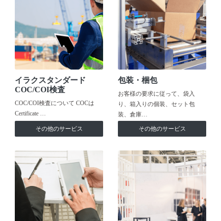
イラクスタンダード
包装・梱包
COC/COI検査
お客様の要求に従って、袋入
COC/COI検査について COCは
り、箱入りの個装、セット包
Certificate …
装、倉庫…
その他のサービス
その他のサービス