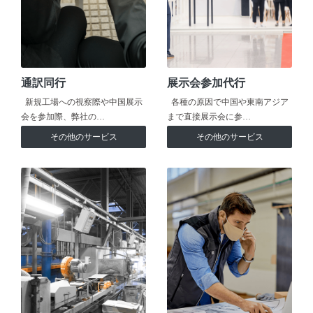
通訳同行
展示会参加代行
新規工場への視察際や中国展示
各種の原因で中国や東南アジア
会を参加際、弊社の…
まで直接展示会に参…
その他のサービス
その他のサービス