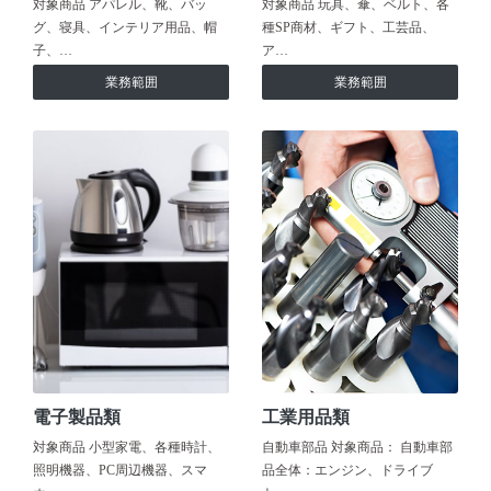
対象商品 アパレル、靴、バッ
対象商品 玩具、傘、ベルト、各
グ、寝具、インテリア用品、帽
種SP商材、ギフト、工芸品、
子、…
ア…
業務範囲
業務範囲
電子製品類
工業用品類
対象商品 小型家電、各種時計、
自動車部品 対象商品： 自動車部
照明機器、PC周辺機器、スマ
品全体：エンジン、ドライブ