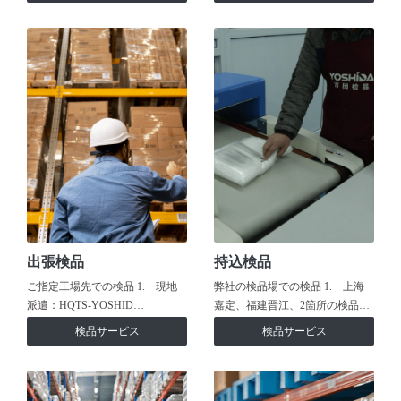
出張検品
持込検品
ご指定工場先での検品 1. 現地
弊社の検品場での検品 1. 上海
派遣：HQTS-YOSHID…
嘉定、福建晋江、2箇所の検品…
検品サービス
検品サービス