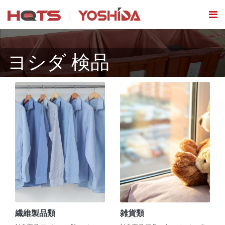
ヨシダ 検品
繊維製品類
雑貨類